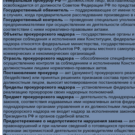
Генеральный прокурор РФ
— должностное лицо, возглавляющее
освобождается от должности Советом Федерации РФ по предста
Государственный обвинитель
— поддерживающее от имени госу
в случаях, когда предварительное расследование произведено в
Государственный контроль
— проведение специально уполном
предпринимателями при осуществлении их деятельности обязат
соответствии с ними нормативно-правовыми актами.
Объекты прокурорского надзора
— государственные органы и 
проверки соблюдения и исполнения ими Конституции, федерально
надзора относятся федеральные министерства, государственные
исполнительные органы субъектов РФ, органы местного самоупра
коммерческих и некоммерческих организаций.
Отрасль прокурорского надзора
— обособленное специфически
осуществлению контроля за соблюдением и исполнением Констит
должностными лицами нормативно-правовых актов.
Постановление прокурор
— акт (документ) прокурорского реаг
(бездействии) или принятых решениях признаков состава престу
должностным лицом, выносит мотивированное постановление о в
Пределы прокурорского надзора
— установленные федеральны
реализацию прокурором своих надзорных полномочий.
Предмет прокурорского надзора
— деятельность поднадзорных
законов, соответствия издаваемых ими нормативных актов федер
поднадзорными органами управления и их должностными лицами 
прокурорского надзора не входит надзор за исполнением закон
Президента РФ и органов судебной власти.
Предостережение о недопустимости нарушения закона
— акт
правонарушений и при наличии сведений о готовящихся противо
признаки экстремистской деятельности руководителям обществе