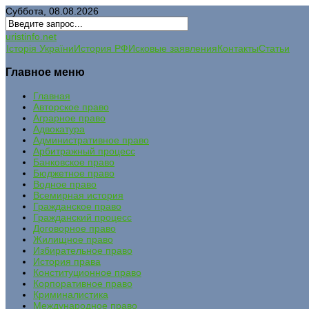
Суббота, 08.08.2026
uristinfo.net
Історія України
История РФ
Исковые заявления
Контакты
Статьи
Главное меню
Главная
Авторское право
Аграрное право
Адвокатура
Административное право
Арбитражный процесс
Банковское право
Бюджетное право
Водное право
Всемирная история
Гражданское право
Гражданский процесс
Договорное право
Жилищное право
Избирательное право
История права
Конституционное право
Корпоративное право
Криминалистика
Международное право