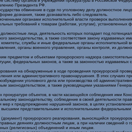
 систему органов и учреждений прокуратуры в Российской Федер
влению Президента РФ.
дарства обвинение в суде по уголовному делу должностное лицо 
 форме дознания, также дознаватель либо следователь.
оченными органами исполнительной власти проверок выполнени
ельных требований к товарам (работам, услугам), установленных
должностные лица, деятельность которых попадает под потенциал
го законодательства, а также соответствия закону издаваемых им
 комитеты, службы и иные федеральные органы исполнительной вл
вления, органы военного управления, органы контроля, их должно
м предметом и объектами прокурорского надзора самостоятельно
уции, федеральных законов, а также за законностью издаваемых
ирования на обнаруженные в ходе проведения прокурорской провер
пления или административного правонарушения. В этих случаях пр
озбуждении уголовного дела или производства об административ
м законодательством, а также руководящими указаниями Генера
 прокуратуре объектов, в части касающейся соблюдения ими Ко
альному законодательству, соблюдение в своей деятельности прав
мер к предупреждению нарушений законов, в целях установления
ов высшими представительными и исполнительными федеральными о
 (документ) прокурорского реагирования, выносящийся прокуроро
правных деяниях должностным лицам, а при наличии сведений о 
нных (религиозных) объединений и иным лицам.