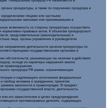
ации. Генеральный прокурор РФ назначается и
органа прокуратуры, а также по поручению прокурора и
я юридическими лицами или частными
 федеральными законами или принимаемыми в
ьную возможность со стороны прокуратуры осуществить
и нормативно-правовых актов. К объектам прокурорского
асти, представительные (законодательные) и
стные лица, органы управления и руководители
е направление деятельности органов прокуратуры по
 соответствующими государственными органами и
ки обстоятельств, указывающих на наличие в действиях
окурор, исходя из характера нарушения закона
ном правонарушении.
льного прокурора РФ рамки, ограничивающие
нституции и надлежащего исполнения федеральных
 и свобод человека и гражданина; принятие
 режима законности и правопорядка. В предмет
рганами государственной власти, деятельность
м или его заместителем в целях предупреждения
готовящихся противоправных деяниях, содержащих