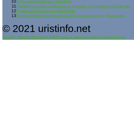
10
Типы акционерных обществ
11
Учредительное собрание и договор о создании общества
12
Устав акционерного общества
13
Государственная регистрация акционерного общества
© 2021 uristinfo.net
Історія України
История РФ
Исковые заявления
Контакты
Статьи