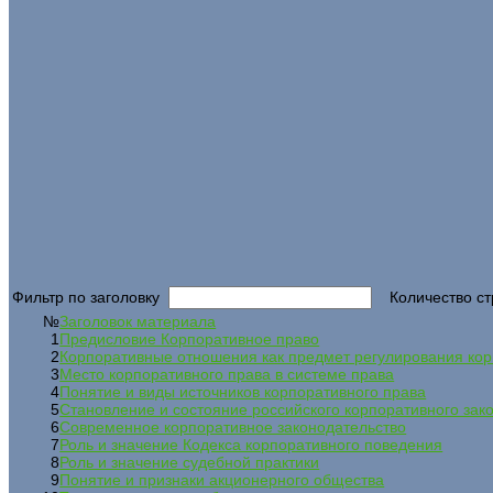
Фильтр по заголовку
Количество ст
№
Заголовок материала
1
Предисловие Корпоративное право
2
Корпоративные отношения как предмет регулирования кор
3
Место корпоративного права в системе права
4
Понятие и виды источников корпоративного права
5
Становление и состояние российского корпоративного зак
6
Современное корпоративное законодательство
7
Роль и значение Кодекса корпоративного поведения
8
Роль и значение судебной практики
9
Понятие и признаки акционерного общества