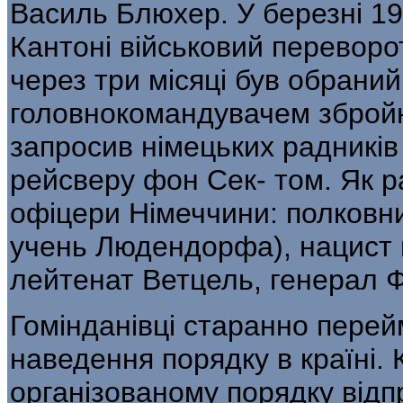
Василь Блюхер. У березні 19
Кантоні військовий переворот,
через три місяці був обраний
головнокомандувачем збройн
запросив німецьких радників
рейсверу фон Сек- том. Як р
офіцери Німеччини: полковни
учень Людендорфа), нацист 
лейтенат Ветцель, генерал 
Гомінданівці старанно перей
наведення порядку в країні. 
організованому порядку від­