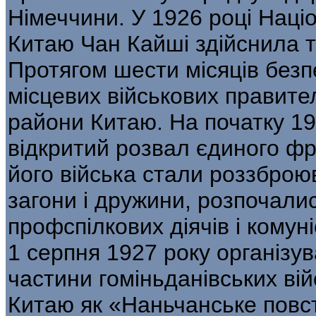
Німеччини. У 1926 році Наці
Китаю Чан Кайші здійснила т
Протягом шести місяців безп
місцевих військових правите
райони Китаю. На початку 19
відкритий розвал єдиного фро
його війська стали роззброюв
загони і дружини, розпочалис
профспілкових діячів і комуні
1 серпня 1927 року організув
частини гоміньданівських вій
Китаю як «Наньчанське повст