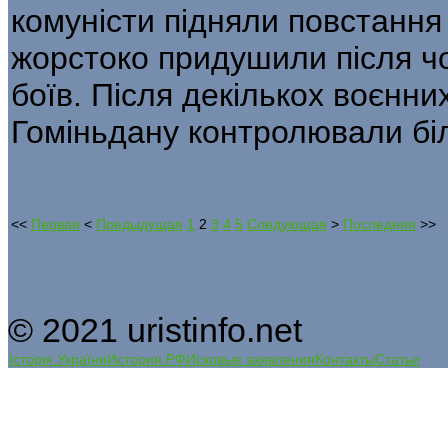
комуністи підняли повстання в
жорстоко придушили після чо
боїв. Після декількох воєнни
Гоміньдану контролювали біл
<<
Первая
<
Предыдущая
1
2
3
4
5
Следующая
>
Последняя
>>
© 2021 uristinfo.net
Історія України
История РФ
Исковые заявления
Контакты
Статьи