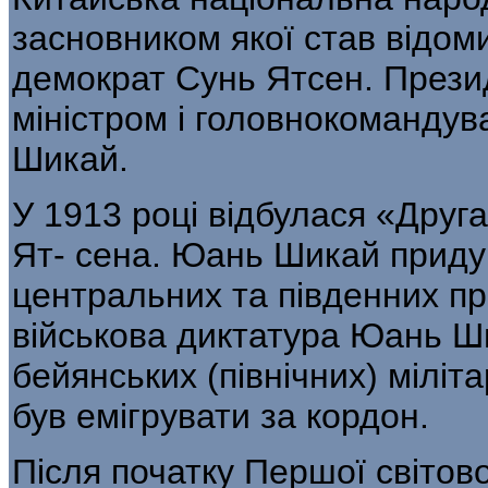
засновником якої став відом
демократ Сунь Ятсен. Презид
міністром і головнокомандув
Шикай.
У 1913 році відбулася «Друг
Ят- сена. Юань Шикай придуш
центральних та південних про
військова диктатура Юань Ш
бейянських (північних) мілі
був емігрувати за кордон.
Після початку Першої світово