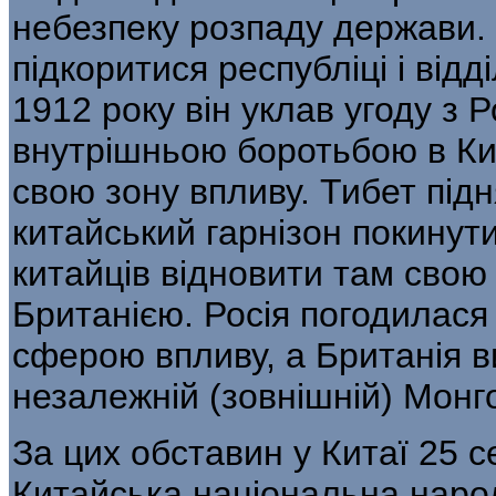
небезпеку розпаду держави. 
підкоритися республіці і від
1912 року він уклав угоду з 
внутрішньою бо­ротьбою в Ки
свою зону впливу. Тибет під
китайський гарнізон покинути
китайців відновити там свою
Британією. Росія погодилася
сфе­рою впливу, а Британія в
незалежній (зов­нішній) Монго
За цих обставин у Китаї 25 
Китайська національна народ