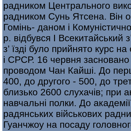
радником Центрального викон
радником Сунь Ятсена. Він о
Гомінь- даном і Комуністичн
р. відбувся І Всекитайський з
з’ їзді було прийнято курс н
і СРСР. 16 червня засновано
проводом Чан Кайші. До пер
400, до другого - 500, до трет
близько 2600 слухачів; при а
навчальні полки. До академі
радянських військових радник
Гуанчжоу на посаду головног