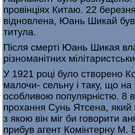
провінціях Китаю. 22 березн
відновлена, Юань Шикай був
титула.
Після смерті Юань Шикая вла
різнома­нітних мілітаристськ
У 1921 році було створено К
малочи- сельну і таку, що на
особливою популяр­ністю. 8 
прохання Сунь Ятсена, який 
з якою він міг би говорити а
прибув агент Комінтерну М. Б