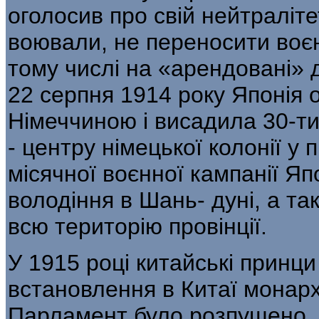
оголосив про свій нейтраліт
воювали, не переносити во­єн
тому числі на «арендовані» 
22 серпня 1914 року Японія о
Німеччиною і висадила 30-ти
- центру німецької колонії у 
місячної воєнної кампанії Яп
володіння в Шань- дуні, а т
всю територію провінції.
У 1915 році китайські принц
встановлення в Китаї монарх
Парламент було розпущено. 