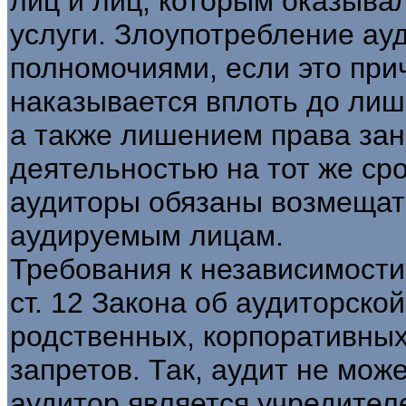
лиц и лиц, которым оказыва
услуги. Злоупотребление ау
полномочиями, если это при
наказывается вплоть до лише
а также лишением права зан
деятельностью на тот же срок
аудиторы обязаны возмещат
аудируемым лицам.
Требования к независимост
ст. 12 Закона об аудиторско
родственных, корпоративны
запретов. Так, аудит не мож
аудитор является учредител