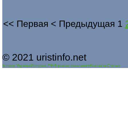
<<
Первая
<
Предыдущая
1
© 2021 uristinfo.net
Історія України
История РФ
Исковые заявления
Контакты
Статьи