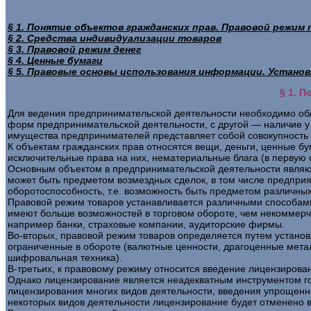
§ 1. Понятие объектов гражданских прав. Правовой режим
§ 2. Средства индивидуализации товаров
§ 3. Правовой режим денег
§ 4. Ценные бумаги
§ 5. Правовые основы использования информации. Устано
§ 1. 
Для ведения предпринимательской деятельности необходимо об
форм предпринимательской деятельности, с другой — наличие у
имущества предпринимателей представляет собой совокупность 
К объектам гражданских прав относятся вещи, деньги, ценные бу
исключительные права на них, нематериальные блага (в первую 
Основным объектом в предпринимательской деятельности являют
может быть предметом возмездных сделок, в том числе предприя
оборотоспособность, т.е. возможность быть предметом различных
Правовой режим товаров устанавливается различными способами
имеют больше возможностей в торговом обороте, чем некоммерче
например банки, страховые компании, аудиторские фирмы.
Во-вторых, правовой режим товаров определяется путем установл
ограниченные в обороте (валютные ценности, драгоценные металл
шифровальная техника).
В-третьих, к правовому режиму относится введение лицензирован
Однако лицензирование является неадекватным инструментом го
лицензирования многих видов деятельности, введения упрощенно
некоторых видов деятельности лицензирование будет отменено в