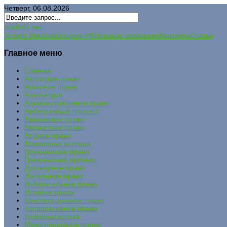
Четверг, 06.08.2026
uristinfo.net
Історія України
История РФ
Исковые заявления
Контакты
Статьи
Главное меню
Главная
Авторское право
Аграрное право
Адвокатура
Административное право
Арбитражный процесс
Банковское право
Бюджетное право
Водное право
Всемирная история
Гражданское право
Гражданский процесс
Договорное право
Жилищное право
Избирательное право
История права
Конституционное право
Корпоративное право
Криминалистика
Международное право