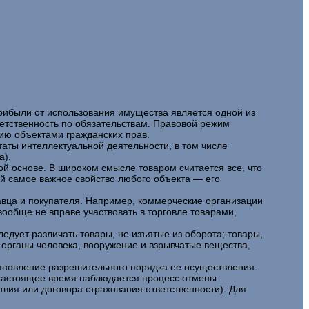
ибыли от использования имущества является одной из
етственность по обязательствам. Правовой режим
ию объектами гражданских прав.
таты интеллектуальной деятельности, в том числе
а).
 основе. В широком смысле товаром считается все, что
й самое важное свойство любого объекта — его
вца и покупателя. Например, коммерческие организации
ообще не вправе участвовать в торговле товарами,
едует различать товары, не изъятые из оборота; товары,
 органы человека, вооружение и взрывчатые вещества,
становление разрешительного порядка ее осуществления.
 настоящее время наблюдается процесс отмены
вия или договора страхования ответственности). Для