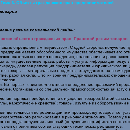
Тема 6. Объекты гражданских прав предпринимателей
 товаров
вление режима коммерческой тайны
Понятие объектов гражданских прав. Правовой режим товаров
ладать определенным имуществом. С одной стороны, получение пр
 предпринимателя обособленного имущества обеспечивает его отв
законодательных правил по владению, пользованию и распоряжен
маги, имущественные права, работы и услуги, информация, резуль
очередь, деловая репутация предпринимателя и юридического лиц
ся товары — материальные предметы, отчуждаемые на возмездной
тие, рабочая сила. С точки зрения предпринимательских отношени
 сделок.
. Во-первых, к ним можно отнести определение правомочий прода
ские. Организации со специальной правоспособностью зачастую в
ения порядка приобретения и отчуждения товаров. В этой связи сл
ы, наркотические средства); товары, изъятые из оборота (ткани и
ия деятельности по реализации или производству товаров, т.е. у
сударственного регулирования в рыночной экономике. Поэтому в
го порядка получения лицензий (получение сертификата соответст
 связи с принятием соответствующих технических регламентов.