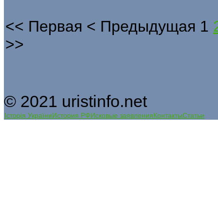
<<
Первая
<
Предыдущая
1
>>
© 2021 uristinfo.net
Історія України
История РФ
Исковые заявления
Контакты
Статьи