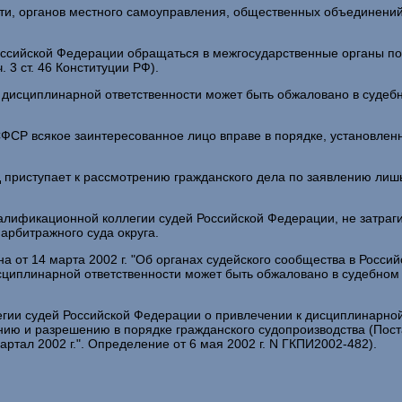
ти, органов местного самоуправления, общественных объединений и
ссийской Федерации обращаться в межгосударственные органы по 
3 ст. 46 Конституции РФ).
 дисциплинарной ответственности может быть обжаловано в судеб
РСФСР всякое заинтересованное лицо вправе в порядке, установлен
д приступает к рассмотрению гражданского дела по заявлению лиш
лификационной коллегии судей Российской Федерации, не затраги
арбитражного суда округа.
кона от 14 марта 2002 г. "Об органах судейского сообщества в Ро
сциплинарной ответственности может быть обжаловано в судебном 
ии судей Российской Федерации о привлечении к дисциплинарной
ию и разрешению в порядке гражданского судопроизводства (Пост
артал 2002 г.". Определение от 6 мая 2002 г. N ГКПИ2002-482).