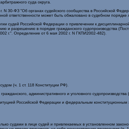
арбитражного суда округа.
002 г. N 30-ФЗ "Об органах судейского сообщества в Российской Ф
ной ответственности может быть обжаловано в судебном порядке л
ии судей Российской Федерации о привлечении к дисциплинарной
ию и разрешению в порядке гражданского судопроизводства (Пост
002 г.". Определение от 6 мая 2002 г. N ГКПИ2002-482).
удом (ч. 1 ст. 118 Конституции РФ).
ражданского, административного и уголовного судопроизводства (ч.
титуцией Российской Федерации и федеральным конституционным з
олько судами в лице судей и привлекаемых в установленном закон
ица не вправе принимать на себя осуществление правосудия (п. 1 с