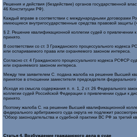
Решения и действия (бездействие) органов государственной влас
46 Конституции РФ).
Каждый вправе в соответствии с международными договорами Ро
имеющиеся внутригосударственные средства правовой защиты (ч. 
§ 2. Решение квалификационной коллегии судей о привлечении к
принято.
В соответствии со ст. 3 Гражданского процессуального кодекса 
или оспариваемого права или охраняемого законом интереса.
Согласно ст. 4 Гражданского процессуального кодекса РСФСР су
или охраняемого законом интереса.
Между тем заявителем С. подана жалоба на решение Высшей ква
принятое в отношении заместителя председателя федерального 
Исходя из смысла содержания п. п. 1, 2 ст. 26 Федерального за
коллегии судей Российской Федерации о привлечении судьи к ди
принято.
Поэтому жалоба С. на решение Высшей квалификационной коллег
федерального арбитражного суда округа не подлежит рассмотрен
"Обзор законодательства и судебной практики ВС РФ за третий кв
Статья 4. Возбуждение гражданского дела в суде