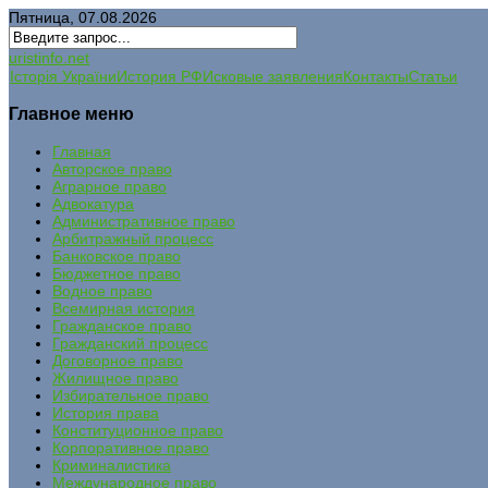
Пятница, 07.08.2026
uristinfo.net
Історія України
История РФ
Исковые заявления
Контакты
Статьи
Главное меню
Главная
Авторское право
Аграрное право
Адвокатура
Административное право
Арбитражный процесс
Банковское право
Бюджетное право
Водное право
Всемирная история
Гражданское право
Гражданский процесс
Договорное право
Жилищное право
Избирательное право
История права
Конституционное право
Корпоративное право
Криминалистика
Международное право