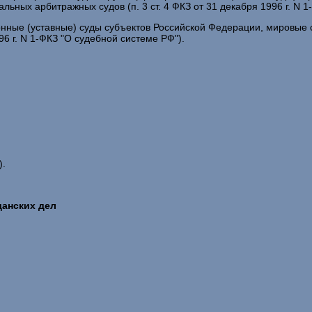
ных арбитражных судов (п. 3 ст. 4 ФКЗ от 31 декабря 1996 г. N 1
ионные (уставные) суды субъектов Российской Федерации, мировы
96 г. N 1-ФКЗ "О судебной системе РФ").
).
данских дел