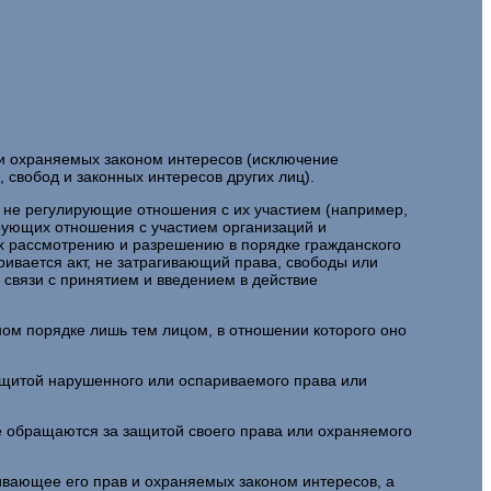
д и охраняемых законом интересов (исключение
 свобод и законных интересов других лиц).
ь не регулирующие отношения с их участием (например,
рующих отношения с участием организаций и
их рассмотрению и разрешению в порядке гражданского
аривается акт, не затрагивающий права, свободы или
 связи с принятием и введением в действие
ном порядке лишь тем лицом, в отношении которого оно
защитой нарушенного или оспариваемого права или
ые обращаются за защитой своего права или охраняемого
вающее его прав и охраняемых законом интересов, а