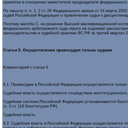
принятое в отношении заместителя председателя федерального 
По смыслу п. п. 1, 2 ст. 26 Федерального закона от 14 марта 2
судей Российской Федерации о привлечении судьи к дисциплинар
Поэтому жалоба С. на решение Высшей квалификационной коллег
федерального арбитражного суда округа не подлежит рассмотрен
законодательства и судебной практики ВС РФ за третий квартал 2
Статья 5. Осуществление правосудия только судами
Комментарий к статье 5
§ 1. Правосудие в Российской Федерации осуществляется только с
Судебная власть осуществляется посредством конституционного, г
Судебная система Российской Федерации устанавливается Конс
(ч. 3 ст. 118 Конституции РФ).
Судебная власть.
§ 2. Судебная власть в Российской Федерации осуществляется т
народных и арбитражных заседателей. Никакие другие органы и л