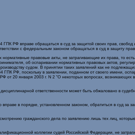
 и 4 ГПК РФ вправе обращаться в суд за защитой своих прав, свобо
ответствии с федеральным законом обращаться в суд в защиту прав,
х нормативные правовые акты, не затрагивающие их права, то ест
ринимателя, об оспаривании нормативных правовых актов, регули
роизводству судом. В принятии таких заявлений как не подлежащ
 134 ГПК РФ, поскольку в заявлении, поданном от своего имени, осп
Ф от 20 января 2003 г. N 2 "О некоторых вопросах, возникающих в
 дисциплинарной ответственности может быть обжаловано в судеб
о вправе в порядке, установленном законом, обратиться в суд за 
рассмотрению гражданского дела по заявлению лишь тех лиц, котор
лификационной коллегии судей Российской Федерации, не затраги