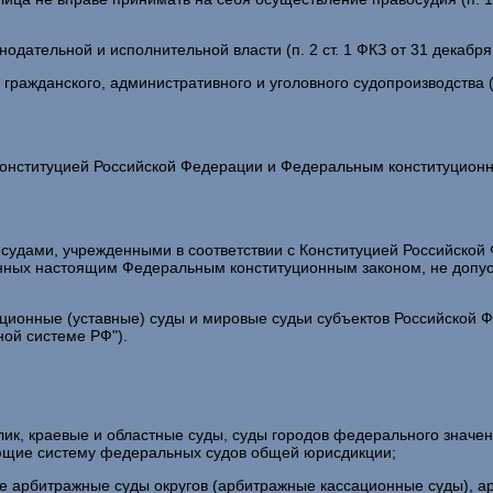
одательной и исполнительной власти (п. 2 ст. 1 ФКЗ от 31 декабря
ражданского, административного и уголовного судопроизводства (п.
онституцией Российской Федерации и Федеральным конституционны
о судами, учрежденными в соответствии с Конституцией Российск
ных настоящим Федеральным конституционным законом, не допускает
ционные (уставные) суды и мировые судьи субъектов Российской 
ной системе РФ").
ик, краевые и областные суды, суды городов федерального значен
ющие систему федеральных судов общей юрисдикции;
 арбитражные суды округов (арбитражные кассационные суды), 