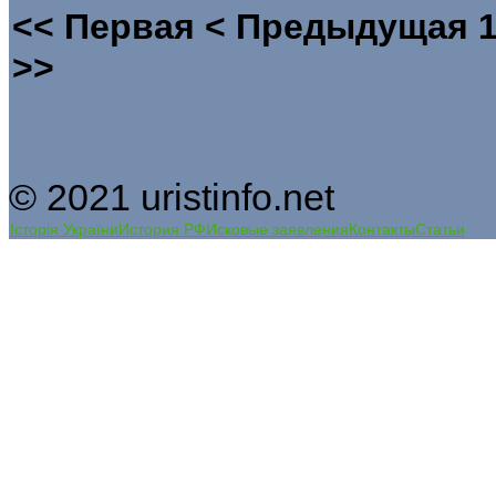
<<
Первая
<
Предыдущая
>>
© 2021 uristinfo.net
Історія України
История РФ
Исковые заявления
Контакты
Статьи