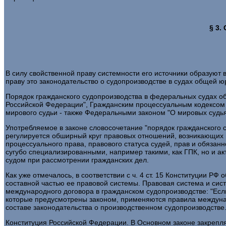
§ 3.
В силу свойственной праву системности его источники образуют
праву это законодательство о судопроизводстве в судах общей ю
Порядок гражданского судопроизводства в федеральных судах 
Российской Федерации", Гражданским процессуальным кодексом 
мирового судьи - также Федеральными законом "О мировых судьях 
Употребляемое в законе словосочетание "порядок гражданского 
регулируется обширный круг правовых отношений, возникающих 
процессуального права, правового статуса судей, прав и обязанн
сугубо специализированными, например такими, как ГПК, но и
судом при рассмотрении гражданских дел.
Как уже отмечалось, в соответствии с ч. 4 ст. 15 Конституци
составной частью ее правовой системы. Правовая система и сис
международного договора в гражданском судопроизводстве: "Ес
которые предусмотрены законом, применяются правила международ
составе законодательства о производственном судопроизводстве
Конституция Российской Федерации. В Основном законе закрепля