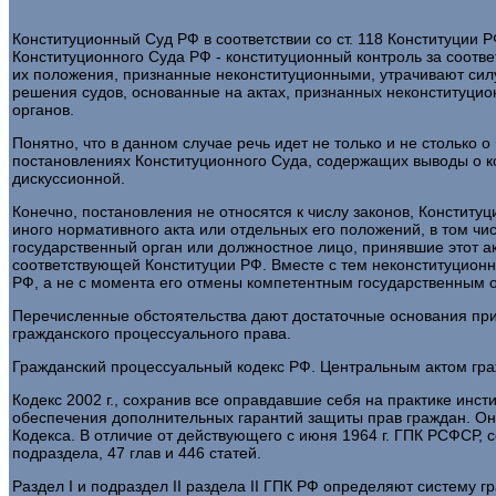
Конституционный Суд РФ в соответствии со ст. 118 Конституции 
Конституционного Суда РФ - конституционный контроль за соотв
их положения, признанные неконституционными, утрачивают сил
решения судов, основанные на актах, признанных неконституци
органов.
Понятно, что в данном случае речь идет не только и не столько 
постановлениях Конституционного Суда, содержащих выводы о к
дискуссионной.
Конечно, постановления не относятся к числу законов, Конститу
иного нормативного акта или отдельных его положений, в том чи
государственный орган или должностное лицо, принявшие этот ак
соответствующей Конституции РФ. Вместе с тем неконституцио
РФ, а не с момента его отмены компетентным государственным 
Перечисленные обстоятельства дают достаточные основания приз
гражданского процессуального права.
Гражданский процессуальный кодекс РФ. Центральным актом гра
Кодекс 2002 г., сохранив все оправдавшие себя на практике ин
обеспечения дополнительных гарантий защиты прав граждан. О
Кодекса. В отличие от действующего с июня 1964 г. ГПК РСФСР, с
подраздела, 47 глав и 446 статей.
Раздел I и подраздел II раздела II ГПК РФ определяют систему г