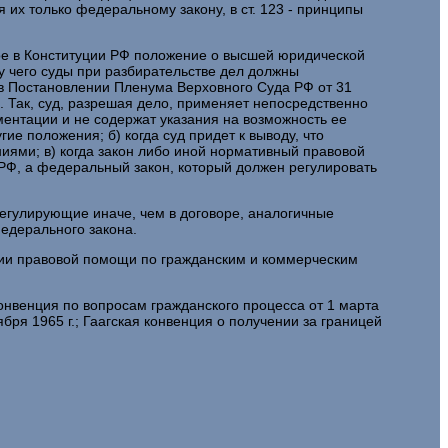
 их только федеральному закону, в ст. 123 - принципы
ное в Конституции РФ положение о высшей юридической
у чего суды при разбирательстве дел должны
в Постановлении Пленума Верховного Суда РФ от 31
. Так, суд, разрешая дело, применяет непосредственно
ментации и не содержат указания на возможность ее
е положения; б) когда суд придет к выводу, что
иями; в) когда закон либо иной нормативный правовой
РФ, а федеральный закон, который должен регулировать
егулирующие иначе, чем в договоре, аналогичные
едерального закона.
нии правовой помощи по гражданским и коммерческим
нвенция по вопросам гражданского процесса от 1 марта
бря 1965 г.; Гаагская конвенция о получении за границей