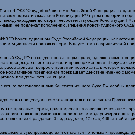
РФ и ст. 4 ФКЗ "О судебной системе Российской Федерации" входит
етствием нормативных актов Конституции РФ путем проверки в пор
у; международные договоры, несоответствующие Конституции РФ, 
онными, не подлежат исполнению. Решения Конституционного Суда 
о ФКЗ "О Конституционном Суде Российской Федерации" как источник
онституционности правовых норм. В науке тема о юридической пр
ционный Суд РФ не создает новых норм права, однако в компетенцию
сле и процессуального, из области правоприменения. В случае есл
т, рассматривают вопрос о принятии нового акта, в котором долж
нное нормативное предписание прекращает действие именно с мом
органом или должностным лицом.
нать за постановлениями Конституционного Суда РФ особый правов
жданского процессуального законодательства является Гражданск
ституты и правовые нормы, ориентирован на совершенствование пор
н содержит новые нормативные положения и модернизированные р
остоявшего из 6 разделов, 3 подразделов, 42 глав, 438 статей и п
ражданского судопроизводства и относятся не только к производств