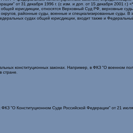
ии" от 31 декабря 1996 г. (с изм. и доп. от 15 декабря 2001 г.) <
общей юрисдикции, относятся Верховный Суд РФ, верховные суды 
кругов, районные суды, военные и специализированные суды. В это
едеральных судах общей юрисдикции, входит также и Федеральный
ьных конституционных законах. Например, в ФКЗ "О военном поло
в стране.
ФКЗ "О Конституционном Суде Российской Федерации" от 21 июля 19