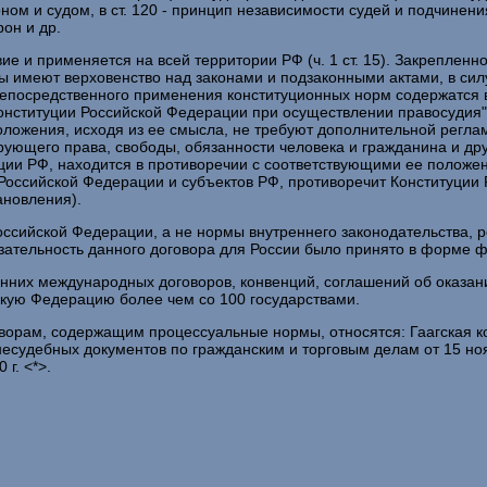
ом и судом, в ст. 120 - принцип независимости судей и подчинения
он и др.
е и применяется на всей территории РФ (ч. 1 ст. 15). Закреплен
мы имеют верховенство над законами и подзаконными актами, в сил
непосредственного применения конституционных норм содержатся 
Конституции Российской Федерации при осуществлении правосудия"
оложения, исходя из ее смысла, не требуют дополнительной регла
ющего права, свободы, обязанности человека и гражданина и други
ции РФ, находится в противоречии с соответствующими ее положен
Российской Федерации и субъектов РФ, противоречит Конституции 
ановления).
сийской Федерации, а не нормы внутреннего законодательства, р
зательность данного договора для России было принято в форме ф
ронних международных договоров, конвенций, соглашений об оказа
ую Федерацию более чем со 100 государствами.
рам, содержащим процессуальные нормы, относятся: Гаагская ко
внесудебных документов по гражданским и торговым делам от 15 ноя
г. <*>.