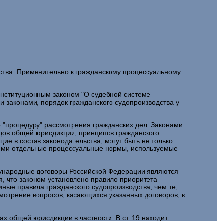
ьства. Применительно к гражданскому процессуальному
онституционным законом "О судебной системе
 законами, порядок гражданского судопроизводства у
о "процедуру" рассмотрения гражданских дел. Законами
удов общей юрисдикции, принципов гражданского
щие в состав законодательства, могут быть не только
щими отдельные процессуальные нормы, используемые
ждународные договоры Российской Федерации являются
я, что законом установлено правило приоритета
ные правила гражданского судопроизводства, чем те,
смотрение вопросов, касающихся указанных договоров, в
х общей юрисдикции в частности. В ст. 19 находит