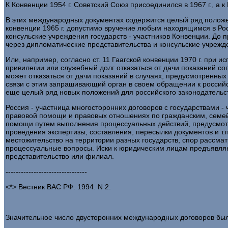
К Конвенции 1954 г. Советский Союз присоединился в 1967 г., а к 
В этих международных документах содержится целый ряд положен
конвенции 1965 г. допустимо вручение любым находящимся в Рос
консульские учреждения государств - участников Конвенции. До 
через дипломатические представительства и консульские учрежд
Или, например, согласно ст. 11 Гаагской конвенции 1970 г. при и
привилегии или служебный долг отказаться от дачи показаний с
может отказаться от дачи показаний в случаях, предусмотренных с
связи с этим запрашивающий орган в своем обращении к российск
еще целый ряд новых положений для российского законодательс
Россия - участница многосторонних договоров с государствами -
правовой помощи и правовых отношениях по гражданским, семейн
помощи путем выполнения процессуальных действий, предусмотр
проведения экспертизы, составления, пересылки документов и т.
местожительство на территории разных государств, спор рассма
процессуальные вопросы. Иски к юридическим лицам предъявляю
представительство или филиал.
--------------------------------
<*> Вестник ВАС РФ. 1994. N 2.
Значительное число двусторонних международных договоров было