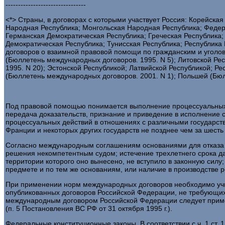
--------------------------------
<*> Страны, в договорах с которыми участвует Россия: Корейск
Народная Республика; Монгольская Народная Республика; Федер
Германская Демократическая Республика; Греческая Республика
Демократическая Республика; Тунисская Республика; Республика
договоров о взаимной правовой помощи по гражданским и уголо
(Бюллетень международных договоров. 1995. N 5); Литовской Ре
1995. N 20); Эстонской Республикой; Латвийской Республикой; Р
(Бюллетень международных договоров. 2001. N 1); Польшей (Бюл
Под правовой помощью понимается выполнение процессуальных де
передача доказательств, признание и приведение в исполнение 
процессуальных действий в отношениях с различными государств
Франции и некоторых других государств не позднее чем за шесть
Согласно международным соглашениям основаниями для отказа в
решения некомпетентным судом; истечение трехлетнего срока д
территории которого оно вынесено, не вступило в законную силу
предмете и по тем же основаниям, или наличие в производстве 
При применении норм международных договоров необходимо учит
опубликованных договоров Российской Федерации, не требующих 
международным договором Российской Федерации следует приме
(п. 5 Постановления ВС РФ от 31 октября 1995 г.).
Федеральные конституционные законы. В соответствии с ч. 1 с