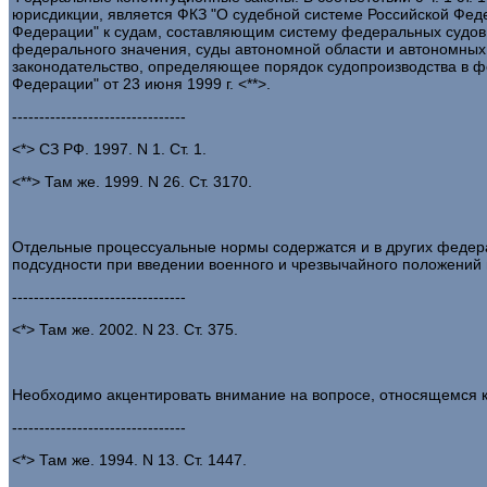
юрисдикции, является ФКЗ "О судебной системе Российской Федерац
Федерации" к судам, составляющим систему федеральных судов 
федерального значения, суды автономной области и автономных о
законодательство, определяющее порядок судопроизводства в ф
Федерации" от 23 июня 1999 г. <**>.
--------------------------------
<*> СЗ РФ. 1997. N 1. Ст. 1.
<**> Там же. 1999. N 26. Ст. 3170.
Отдельные процессуальные нормы содержатся и в других федерал
подсудности при введении военного и чрезвычайного положений 
--------------------------------
<*> Там же. 2002. N 23. Ст. 375.
Необходимо акцентировать внимание на вопросе, относящемся к 
--------------------------------
<*> Там же. 1994. N 13. Ст. 1447.