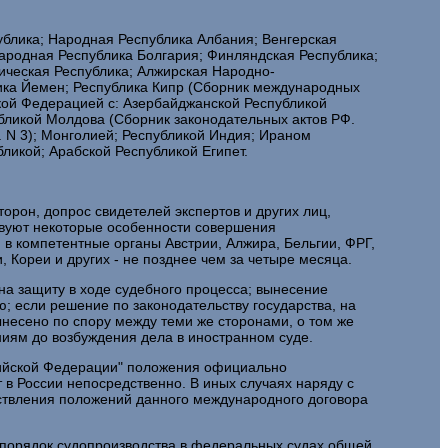
ублика; Народная Республика Албания; Венгерская
ародная Республика Болгария; Финляндская Республика;
ическая Республика; Алжирская Народно-
лика Йемен; Республика Кипр (Сборник международных
кой Федерацией с: Азербайджанской Республикой
убликой Молдова (Сборник законодательных актов РФ.
. N 3); Монголией; Республикой Индия; Ираном
ликой; Арабской Республикой Египет.
орон, допрос свидетелей экспертов и других лиц,
ствуют некоторые особенности совершения
в компетентные органы Австрии, Алжира, Бельгии, ФРГ,
 Кореи и других - не позднее чем за четыре месяца.
а защиту в ходе судебного процесса; вынесение
 если решение по законодательству государства, на
ынесено по спору между теми же сторонами, о том же
ниям до возбуждения дела в иностранном суде.
ссийской Федерации" положения официально
в России непосредственно. В иных случаях наряду с
ствления положений данного международного договора
 порядок судопроизводства в федеральных судах общей