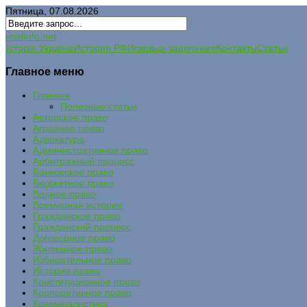
Пятница, 07.08.2026
uristinfo.net
Історія України
История РФ
Исковые заявления
Контакты
Статьи
Главное меню
Главная
Полезные статьи
Авторское право
Аграрное право
Адвокатура
Административное право
Арбитражный процесс
Банковское право
Бюджетное право
Водное право
Всемирная история
Гражданское право
Гражданский процесс
Договорное право
Жилищное право
Избирательное право
История права
Конституционное право
Корпоративное право
Криминалистика