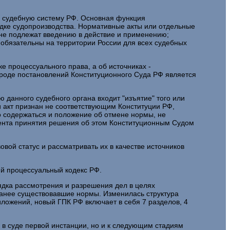
 в судебную систему РФ. Основная функция
ядке судопроизводства. Нормативные акты или отдельные
не подлежат введению в действие и применению;
обязательны на территории России для всех судебных
е процессуального права, а об источниках -
ироде постановлений Конституционного Суда РФ является
 данного судебного органа входит "изъятие" того или
и акт признан не соответствующим Конституции РФ,
но содержаться и положение об отмене нормы, не
ента принятия решения об этом Конституционным Судом
ой статус и рассматривать их в качестве источников
ий процессуальный кодекс РФ.
ядка рассмотрения и разрешения дел в целях
анее существовавшие нормы. Изменилась структура
риложений, новый ГПК РФ включает в себя 7 разделов, 4
у в суде первой инстанции, но и к следующим стадиям