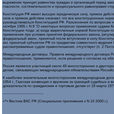
выражение принцип равенства граждан и организаций перед закон
гласности, состязательности и процессуального равноправия стор
Конституция РФ имеет высшую юридическую силу, прямое действи
силе и прямом действии означает, что все конституционные нор
руководствоваться Конституцией РФ. Разъяснения по вопросам 
октября 1995 г. N 8 "О некоторых вопросах применения судами 
Конституцию тогда: а) когда закрепленные нормой Конституции п
применения при условии принятия федерального закона, регулиру
федеральный закон, принятый после вступления в силу Конститу
акт, принятый субъектом РФ по предметам совместного ведения 
рассматриваемые судом правоотношения, отсутствует (п. 2 Пост
Международные договоры. Правила международного договора Рос
правоотношения, применяются, если решение о согласии на обя
Россия является участницей около 40 многосторонних и двусто
делам, связывающих международными обязательствами Российск
К наиболее значительным многосторонним международным догово
1954 г.; Гаагская конвенция о вручении за границей судебных и 
доказательств по гражданским и торговым делам от 18 марта 1970 
--------------------------------
<*> Вестник ВАС РФ (Специальное приложение к N 10 2000 г.).