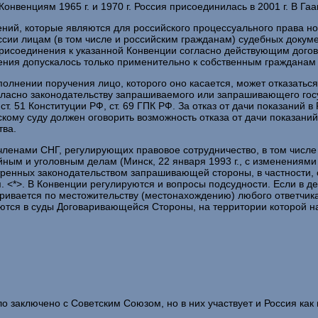
Конвенциям 1965 г. и 1970 г. Россия присоединилась в 2001 г. В Гаа
ий, которые являются для российского процессуального права новш
сии лицам (в том числе и российским гражданам) судебных докуме
присоединения к указанной Конвенции согласно действующим догов
ения допускалось только применительно к собственным гражданам
сполнении поручения лицо, которого оно касается, может отказаться
огласно законодательству запрашиваемого или запрашивающего гос
т. 51 Конституции РФ, ст. 69 ГПК РФ. За отказ от дачи показаний 
ому суду должен оговорить возможность отказа от дачи показаний
тва.
 членами СНГ, регулирующих правовое сотрудничество, в том числе
ым и уголовным делам (Минск, 22 января 1993 г., с изменениями о
енных законодательством запрашивающей стороны, в частности, оп
п. <*>. В Конвенции регулируются и вопросы подсудности. Если в д
тривается по местожительству (местонахождению) любого ответчика
тся в суды Договаривающейся Стороны, на территории которой на
 заключено с Советским Союзом, но в них участвует и Россия как 