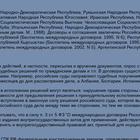
ая Народно-Демократическая Республика; Румынская Народная Респ
ативная Народная Республика Югославия; Иракская Республика; Н
; Социалистическая Республика Вьетнам; Чехословацкая Социалист
 Куба; Итальянская Республика; Народно-Демократическая Респуб
вным делам. М., 1988). Договоры и соглашения заключены Российс
спубликой (Бюллетень международных договоров. 1995. N 6); Респ
еспубликой Кыргызстан (Бюллетень международных договоров. 1995
летень международных договоров. 2002. N 5); Аргентинской Респуб
йствий, в частности, пересылка и вручение документов, опрос ст
судебных решений по гражданским делам и т.п. В договорах суще
ами. Например, российские суды направляют судебные поручения 
 месяцев до дня рассмотрения дела, а Албании, Болгарии, Испании,
 исполнении решений могут являться: нарушение права стороны н
авности для предъявления решения к принудительному исполнению;
; вступление в законную силу решения российского суда, которое в
российского суда дела между теми же сторонами, по тем же основа
ывать, что в силу п. 3 ст. 5 ФЗ "О международных договорах Ро
издания внутригосударственных актов для применения, действуют 
нять и внутригосударственный правовой акт, принятый для осуще
т. 1 ГПК РФ федеральным конституционным законом, определяющим