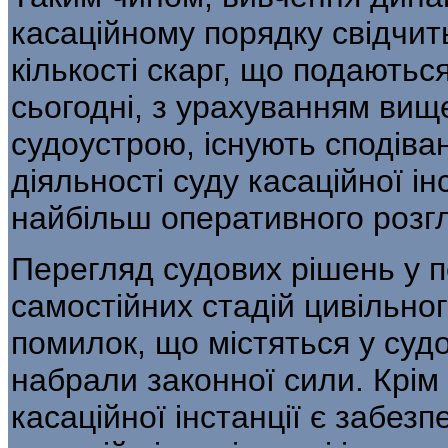
ка­саційному порядку свідчит
кількості скарг, що подаютьс
сьогодні, з урахуванням вищ
судоустрою, існують сподіва
діяльності суду касаційної ін
найбільш оперативного розгл
Перегляд судових рішень у по
самостійних стадій цивільно
помилок, що містять­ся у суд
набрали законної сили. Крім 
касаційної інстанції є забез