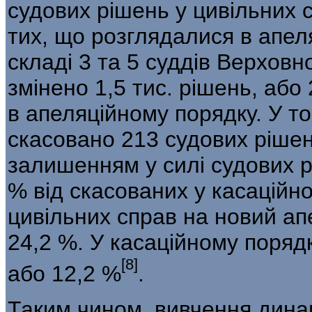
судових рішень у цивільних с
тих, що розглядалися в апеля
складі 3 та 5 суддів Верховн
змі­нено 1,5 тис. рішень, або
в апеляційному порядку. У то
скасовано 213 судових рішень
залишенням у силі судових р
% від скасованих у касаційн
цивільних справ на новий ап
24,2 %. У ка­саційному поря
[8]
або 12,2 %
.
Таким чином, вивчення динам