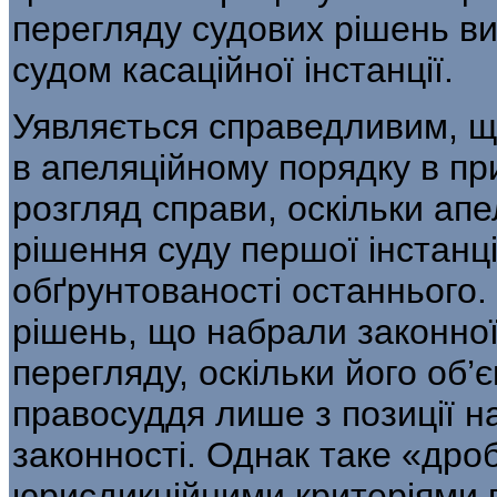
перегляду судових рішень в
судом касаційної інстанції.
Уявляється справедливим, щ
в апе­ляційному порядку в пр
розгляд справи, оскільки ап
рішення суду першої інстанції
обґрунтованості останнього.
рішень, що набрали законно
пере­гляду, оскільки його об’
правосуддя лише з по­зиції 
законності. Однак таке «дроб
юрисдикційними критеріями 