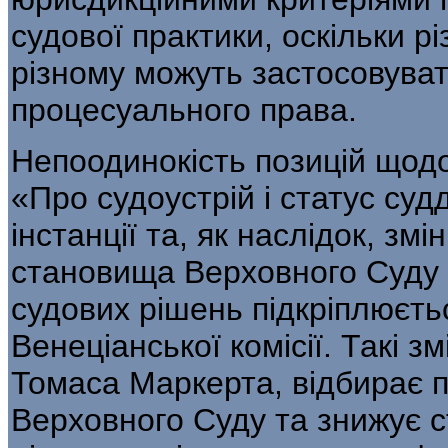
судової практики, оскільки р
різному можуть застосовува
процесуаль­ного права.
Непоодинокість позицій щодо
«Про судоустрій і статус судд
інстанції та, як на­слідок, з
становища Верховного Суду У
судових рішень підкріплюєть
Венеціанської комісії. Такі зм
Томаса Маркерта, відбирає п
Верховного Суду та знижує с