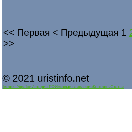
<<
Первая
<
Предыдущая
1
>>
© 2021 uristinfo.net
Історія України
История РФ
Исковые заявления
Контакты
Статьи