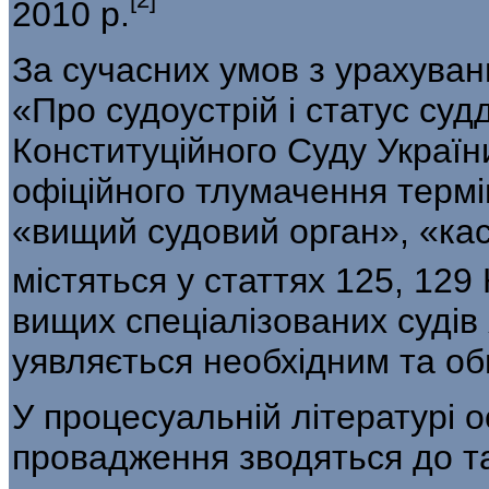
2010 р.
За сучасних умов з урахуван
«Про судоустрій і статус суд
Конституційного Суду Україн
офіційного тлумачення тер­м
«вищий судовий орган», «ка
містяться у статтях 125, 129 
вищих спеціалізованих судів я
уявляється необхідним та об
У процесуальній літературі о
проваджен­ня зводяться до т