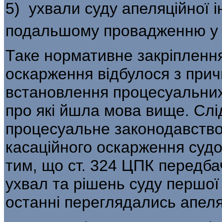
5) ухвали суду апеляційної і
подаль­шому провадженню у 
Таке нормативне закріплення
оскарження відбулося з при
встановлення процесуальних «
про які йшла мова вище. Слід
процесуальне законодавство
касаційного оскар­ження суд
тим, що ст. 324 ЦПК перед­б
ухвал та рішень суду першої
останні переглядались апел