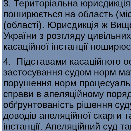
3. Територіальна юрисдикція
поширюється на область (міс
(області). Юрисдикція ж Ви­щ
України з розгляду цивільних
касаційної інстанції поширю
4. Підставами касаційного 
застосування судом норм ма
порушення норм процесуальн
справи в апеляційному порядк
обґрунтованість рішення суду
доводів апеляційної скарги т
ін­станції. Апеляційний суд т