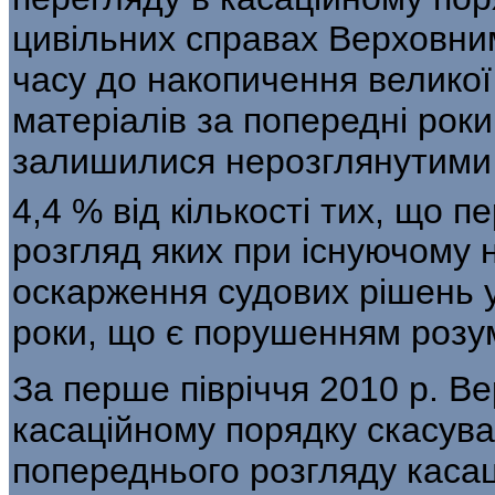
цивільних справах Верховни
часу до накопичення великої 
матеріалів за попередні роки
залишилися нерозглянутими 1
4,4 % від кількості тих, що п
розгляд яких при іс­нуючому
оскарження судових рішень у
роки, що є порушенням розум
За перше півріччя 2010 р. В
касаційному порядку скасува
попереднього розгляду каса­ц