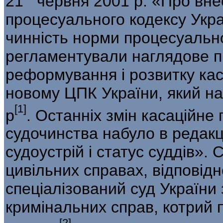
21 червня 2001 р. «Про вне
процесуального кодексу Укра
чинність норми процесуально
регламентували наглядове п
реформування і розвитку ка
ново­му ЦПК України, який н
[1]
р
. Останніх змін касаційне
судочинства набуло в редакц
судоустрій і статус суддів». 
цивільних справах, відповідн
спеціалізований суд України 
кримінальних справ, котрий 
[2]