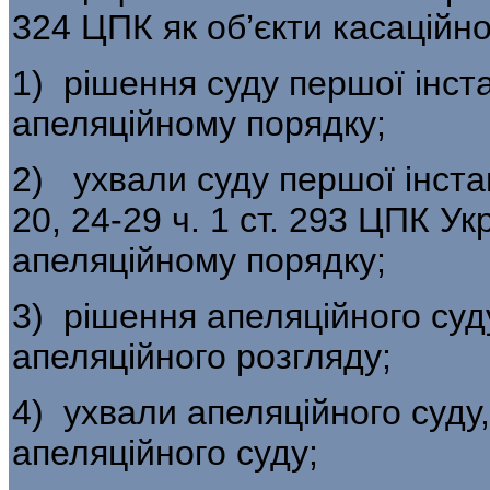
324 ЦПК як об’єкти касаційн
1) рішення суду першої інста
апеляційному порядку;
2) ухвали суду першої інстанці
20, 24-29 ч. 1 ст. 293 ЦПК Ук
апеляційному по­рядку;
3) рішення апеляційного суд
апеляцій­ного розгляду;
4) ухвали апеляційного суду
апеляційно­го суду;