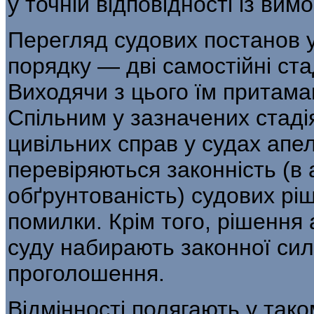
у точній відповідності із вим
Перегляд судових постанов 
поряд­ку — дві самостійні ста
Виходячи з цього їм притаманн
Спільним у зазначених стадія
цивільних справ у судах апел
перевіряються законність (в
обґрунтованість) судових рі
помилки. Крім того, рішення 
суду наби­рають законної сил
проголошення.
Відмінності полягають у тако