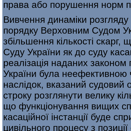
права або порушення норм п
Вивчення динаміки розгляду 
по­рядку Верховним Судом Ук
збільшення кількості скарг,
Суду України як до суду касац
реалізація наданих законо
України була неефективною 
наслідок, вказаний судовий 
стро­ку розглянути велику кі
що функціону­вання вищих спе
касаційної інстанції буде с
цивільного процесу з позиції