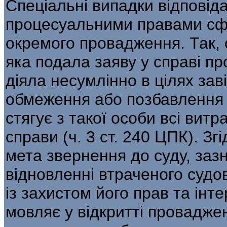
Спеціальні випадки відповід
процесуаль­ними правами сф
окремого провадження. Так, 
яка подала заяву у справі пр
діяла несумлінно в цілях зав
обмеження або позбавлення 
стягує з такої особи всі витр
справи (ч. 3 ст. 240 ЦПК). Згі
мета звернення до суду, заз
відновленні втраченого судо
із захистом його прав та інт
мовляє у відкритті провадже