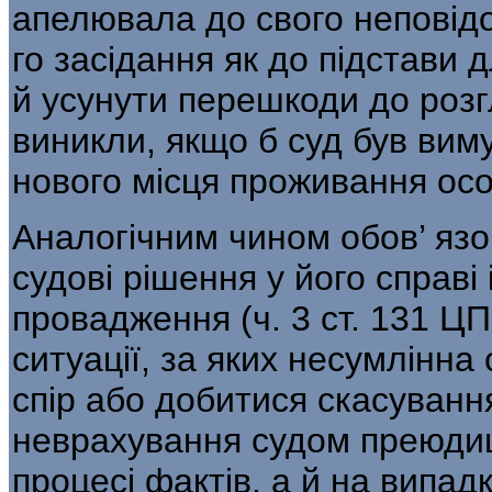
апелювала до свого неповідо
го засідання як до підстави 
й усунути перешкоди до розг
виникли, якщо б суд був ви
нового місця проживання осо
Аналогічним чином обов’ язо
су­дові рішення у його справі
провадження (ч. 3 ст. 131 ЦП
ситуації, за яких несум­лінна
спір або добитися скасуванн
неврахування судом преюдиц
процесі фактів, а й на випадк