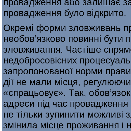
проваджен­ня або залишає за
провадження було відкрито.
Окремі форми зловживань п
необов’язково повинні бути 
зловживання. Частіше спрям
недобросовісних процесуальн
запропонованої норми правила
дії не мали місця, регулююч
«спрацьовує». Так, обов’язок
адреси під час провадження у
не тільки зупинити можливі 
змінила місце проживання і н