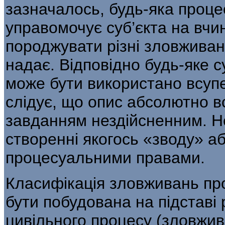
зазначалось, будь-яка проц
управомочує суб’єкта на вчи
породжувати різні зловживан
надає. Відповідно будь-яке 
може бути використано всуп
слідує, що опис абсолютно в
завданням нездійсненним. Не
створенні якогось «зводу» а
процесуальними правами.
Класифікація зловживань п
бути по­будована на підставі 
цивільного процесу (зловжива