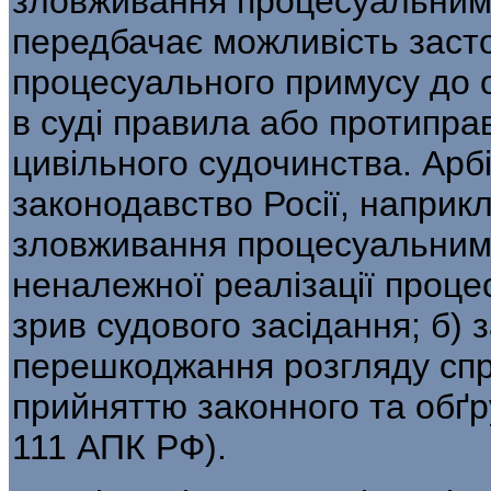
зловживання процесуальним
передбачає можливість заст
процесуального примусу до о
в суді правила або проти­п
цивільного судочинства. Арб
законодавство Росії, наприкл
зловживання процесуальними
неналежної реалізації проце
зрив су­дового засідання; б) 
перешкоджання розгляду спр
прийняттю законного та обґру
111 АПК РФ).