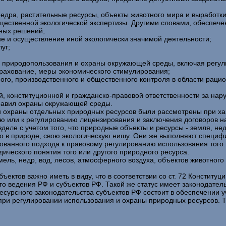
 недра, растительные ресурсы, объекты животного мира и выработк
бщественной экологической экспертизы. Другими словами, обеспеч
иных решений;
е и осуществление иной экологически значимой деятельности;
уг;
о природопользования и охраны окружающей среды, включая регу
трахование, меры экономического стимулирования;
ного, производственного и общественного контроля в области раци
, конституционной и гражданско-правовой ответственности за нар
правил охраны окружающей среды.
охраны отдельных природных ресурсов были рассмотрены при харак
ю или к регулированию лицензирования и заключения договоров н
еле с учетом того, что природные объекты и ресурсы - земля, не
то в природе, свою экологическую нишу. Они же выполняют специф
анного подхода к правовому регулированию использования того ил
ического понятия того или другого природного ресурса.
ль, недр, вод, лесов, атмосферного воздуха, объектов животного 
ктов важно иметь в виду, что в соответствии со ст. 72 Конституци
го ведения РФ и субъектов РФ. Такой же статус имеет законодател
урсного законодательства субъектов РФ состоит в обеспечении у
 при регулировании использования и охраны природных ресурсов. 