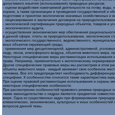
допустимого изъятия (использования) природных ресурсов;
- оценки воздействия намечаемой деятельности на почву, воды,
охране, а также организации и проведения государственной и о
подготовке и принятии экологически значимых хозяйственных и 
- лицензирования и заключения договоров на природопользовани
- экологической сертификации природных объектов, товаров и усл
- экологического аудита;
- осуществления экономических мер обеспечения рациональног
в данной сфере, платы за природопользование, экологическое с
- экологического государственного, ведомственного, муниципаль
иных объектов окружающей среды;
- применения мер дисциплинарной, административной, уголовной
недр, лесов, атмосферного воздуха, объектов животного мира, 
Некоторые специфические меры регламентации использования и 
права. Например, применительно к экологическому нормировани
Другие специфические правовые меры мы рассмотрим в этом разд
объекты животного мира - каждый занимает свое особенное мес
человека. Все это предопределяет необходимость дифференциров
специфики. К особенностям относится также характеристика юрид
При оценке правовой регламентации использования и охраны земе
некоторые специфические особенности.
При рассмотрении особенностей правового режима природных объе
также законодательство о недрах является предметом совместно
мире. Одна из существенных задач при формировании природорес
климатических, экономических, культурных и иных особенностей
вопросов данной темы.