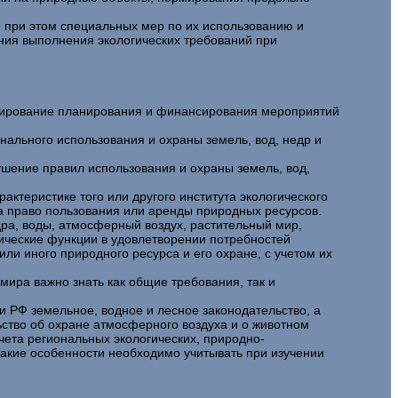
и при этом специальных мер по их использованию и
ения выполнения экологических требований при
лирование планирования и финансирования мероприятий
онального использования и охраны земель, вод, недр и
ушение правил использования и охраны земель, вод,
теристике того или другого института экологического
а право пользования или аренды природных ресурсов.
дра, воды, атмосферный воздух, растительный мир,
ические функции в удовлетворении потребностей
и иного природного ресурса и его охране, с учетом их
мира важно знать как общие требования, так и
и РФ земельное, водное и лесное законодательство, а
ьство об охране атмосферного воздуха и о животном
чета региональных экологических, природно-
Такие особенности необходимо учитывать при изучении