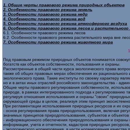
1. Общие черты правового режима природных объектов
2. Особенности правового режима земель
3. Особенности правового режима недр
4. Особенности правового режима вод
5. Особенности правового режима атмосферного воздуха
6. Особенности правового режима лесов и растительного 
6.1. Особенности правового режима лесов
6.2. Особенности правового режима растительного мира вне лес
7. Особенности правового режима животного мира
Под правовым режимом природных объектов понимается совокупн
богатств как объектов собственности, пользования и охраны.
Рассмотренные в общей части курса экологического права вопро
также об общих правовых мерах обеспечения их рационального 
экологического права. Такие институты по своему характеру яв
но и в актах иных отраслей российского законодательства - адми
Общие черты правового регулирования собственности, использо
природе, в рамках интегрированного подхода к регулированию т
регулируя отношения использования и охраны "своих" природных
окружающей среды в целом, реализуя этим принцип экосистемно
При регламентации использования природных ресурсов и их охр
- основ регулирования права природопользования, включая регу
значимых принципов природопользования, субъектов и объектов
- информационного обеспечения природопользования и охраны 
информации, учета и отчетности, кадастров природных ресурсов
- экологического нормирования, в части нормирования качества