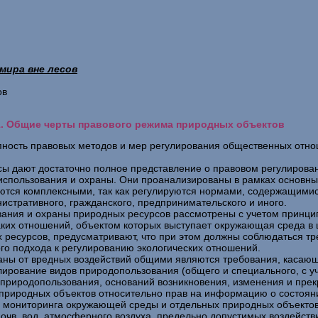
мира вне лесов
ов
1. Общие черты правового режима природных объектов
ость правовых методов и мер регулирования общественных отноше
сы дают достаточно полное представление о правовом регулирован
использования и охраны. Они проанализированы в рамках основны
ляются комплексными, так как регулируются нормами, содержащимис
нистративного, гражданского, предпринимательского и иного.
вания и охраны природных ресурсов рассмотрены с учетом принци
аких отношений, объектом которых выступает окружающая среда в
 ресурсов, предусматривают, что при этом должны соблюдаться тр
го подхода к регулированию экологических отношений.
аны от вредных воздействий общими являются требования, касаю
лирование видов природопользования (общего и специального, с у
 природопользования, оснований возникновения, изменения и пре
природных объектов относительно прав на информацию о состояни
, мониторинга окружающей среды и отдельных природных объектов 
 почв, вод, атмосферного воздуха, предельно допустимых воздейс