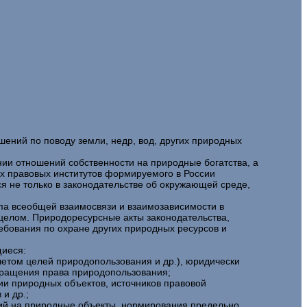
ний по поводу земли, недр, вод, других природных
ии отношений собственности на природные богатства, а
х правовых институтов формируемого в России
я не только в законодательстве об окружающей среде,
па всеобщей взаимосвязи и взаимозависимости в
 целом. Природоресурсные акты законодательства,
ебования по охране других природных ресурсов и
щиеся:
четом целей природопользования и др.), юридически
кращения права природопользования;
и природных объектов, источников правовой
и др.;
твий на природные объекты, нормирования предельно