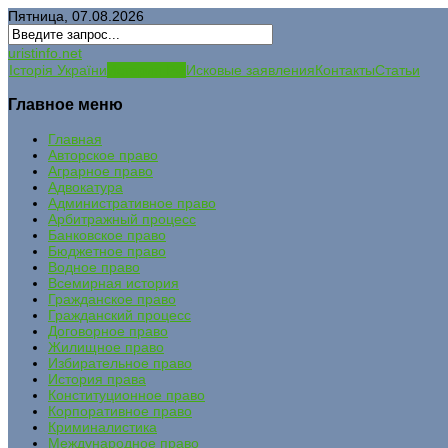
Пятница, 07.08.2026
uristinfo.net
Історія України
История РФ
Исковые заявления
Контакты
Статьи
Главное меню
Главная
Авторское право
Аграрное право
Адвокатура
Административное право
Арбитражный процесс
Банковское право
Бюджетное право
Водное право
Всемирная история
Гражданское право
Гражданский процесс
Договорное право
Жилищное право
Избирательное право
История права
Конституционное право
Корпоративное право
Криминалистика
Международное право