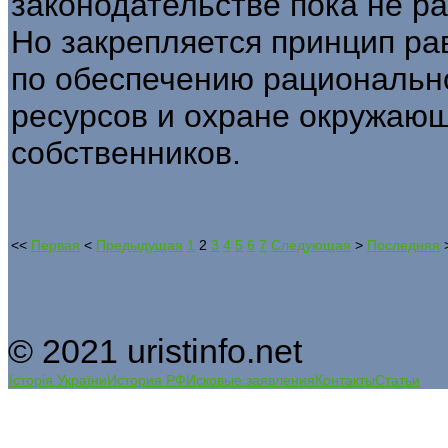
законодательстве пока не 
Но закрепляется принцип ра
по обеспечению рациональн
ресурсов и охране окружающ
собственников.
<<
Первая
<
Предыдущая
1
2
3
4
5
6
7
Следующая
>
Последняя
© 2021 uristinfo.net
Історія України
История РФ
Исковые заявления
Контакты
Статьи