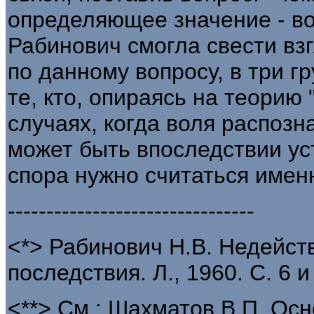
определяющее значение - во
Рабинович смогла свести вз
по данному вопросу, в три г
те, кто, опираясь на теорию 
случаях, когда воля распоз
может быть впоследствии ус
спора нужно считаться именн
--------------------------------
<*> Рабинович Н.В. Недейст
последствия. Л., 1960. С. 6 и
<**> См.: Шахматов В.П. Ос