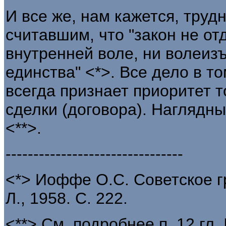
И все же, нам кажется, труд
считавшим, что "закон не от
внутренней воле, ни волеизъ
единства" <*>. Все дело в то
всегда признает приоритет т
сделки (договора). Наглядны
<**>.
--------------------------------
<*> Иоффе О.С. Советское г
Л., 1958. С. 222.
<**> См. подробнее п. 12 гл. I