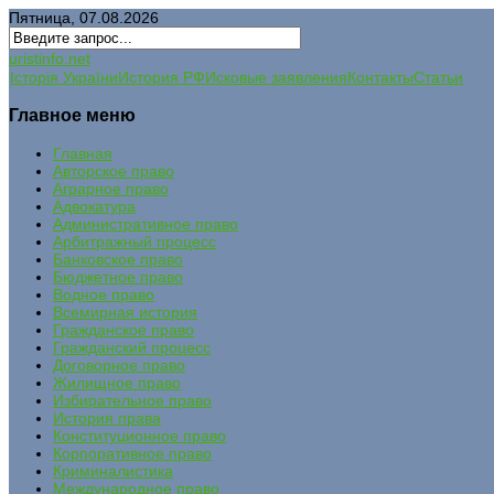
Пятница, 07.08.2026
uristinfo.net
Історія України
История РФ
Исковые заявления
Контакты
Статьи
Главное меню
Главная
Авторское право
Аграрное право
Адвокатура
Административное право
Арбитражный процесс
Банковское право
Бюджетное право
Водное право
Всемирная история
Гражданское право
Гражданский процесс
Договорное право
Жилищное право
Избирательное право
История права
Конституционное право
Корпоративное право
Криминалистика
Международное право