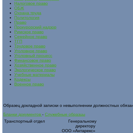
Налоговое право
ОБЖ
Охрана труда
Политология
Право
Прокурорский надзор
Римское право
Семейное право
ТГП
Трудовое право
Уголовное право
Уголовный процесс
Финансовое право
Хозяйственное право
Экологическое право
Учебные материалы
Кодексы
Военное право
Образец докладной записки о невыполнении должностных обяза
Бланки документов
-
Служебные образцы
Транспортный отдел
Генеральному
директору
ООО «Антарекс»