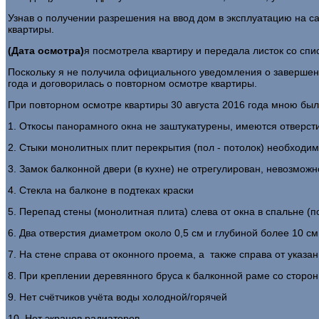
Узнав о получении разрешения на ввод дом в эксплуатацию на 
квартиры.
(Дата осмотра)
я посмотрела квартиру и передала листок со сп
Поскольку я не получила официального уведомления о завершении
года и договорилась о повторном осмотре квартиры.
При повторном осмотре квартиры 30 августа 2016 года мною был
1. Откосы панорамного окна не заштукатурены, имеются отверст
2. Стыки монолитных плит перекрытия (пол - потолок) необходим
3. Замок балконной двери (в кухне) не отрегулирован, невозможн
4. Стекла на балконе в подтеках краски
5. Перепад стены (монолитная плита) слева от окна в спальне (п
6. Два отверстия диаметром около 0,5 см и глубиной более 10 см
7. На стене справа от оконного проема, а также справа от указа
8. При креплении деревянного бруса к балконной раме со сторон
9. Нет счётчиков учёта воды холодной/горячей
10. Нет экранов радиаторов