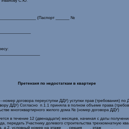
 Иванову С.Ю.
_________________ (Паспорт ______ №
ыдан
______________
ресу:
__________________
Претензия по недостаткам в квартире
--номер договора переуступки ДДУ) уступки прав (требования) по Д
ору ДДУ) Согласно п.1.1 приняла в полном объеме права (требо
льстве многоквартирного жилого дома № (номер договора ДДУ)
уется в течение 12 (двенадцати) месяцев, начиная с даты получен
да, передать Участнику долевого строительства трехкомнатную ква
, д.2, условный номер на этаже __, секция ___, этаж ____.