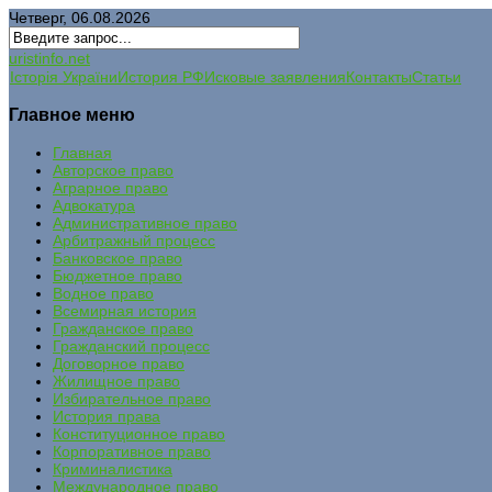
Четверг, 06.08.2026
uristinfo.net
Історія України
История РФ
Исковые заявления
Контакты
Статьи
Главное меню
Главная
Авторское право
Аграрное право
Адвокатура
Административное право
Арбитражный процесс
Банковское право
Бюджетное право
Водное право
Всемирная история
Гражданское право
Гражданский процесс
Договорное право
Жилищное право
Избирательное право
История права
Конституционное право
Корпоративное право
Криминалистика
Международное право