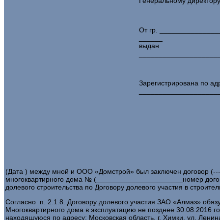
Генеральному директору
От гр. ______________
______
в
____________________
Зарегистрирована по ад
____________________
(Дата ) между мной и ООО «Домстрой» был заключен договор (---
многоквартирного дома № (______________________номер догов
долевого строительства по Договору долевого участия в строите
Согласно п. 2.1.8. Договору долевого участия ЗАО «Алмаз» обяз
Многоквартирного дома в эксплуатацию не позднее 30.08.2016 го
находящуюся по адресу: Московская область, г. Химки, ул. Ленина