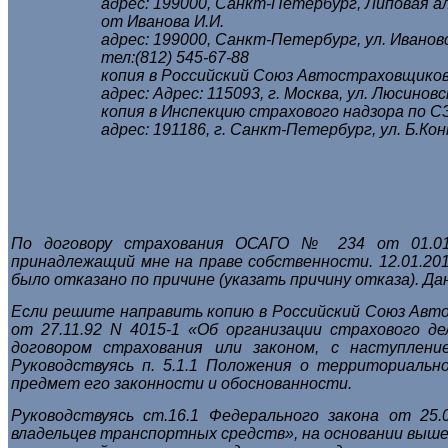
адрес: 199000, Санкт-Петербург, Липовая ал
от Иванова И.И.
адрес: 199000, Санкт-Петербург, ул. Ивановс
тел:(812) 545-67-88
копия в Российский Союз Автостраховщико
адрес: Адрес: 115093, г. Москва, ул. Люсиновск
копия в Инспекцию страхового надзора по С
адрес: 191186, г. Санкт-Петербург, ул. Б.Кон
По договору страхования ОСАГО № 234 от 01.01.2
принадлежащий мне на праве собственности. 12.01.201
было отказано по причине (указать причину отказа).
Да
Если решите направить копию в Российский Союз Авт
от 27.11.92 N 4015-1 «Об организации страхового 
договором страхования или законом, с наступлен
Руководствуясь п. 5.1.1 Положения о территориаль
предмет его законности и обоснованности.
Руководствуясь ст.16.1 Федерального закона от 25
владельцев транспортных средств», на основании выше