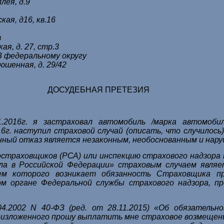
лея, д.9
кая, д16, кв.16
в
ая, д. 27, стр.3
З федеральному округу
юшенная, д. 29/42
ДОСУДЕБНАЯ ПРЕТЕЗИЯ
016г. я застраховал автомобиль /марка автомобиля
6г. наступил страховой случай (описать, что случилос
нный отказ является незаконным, необоснованным и нару
остраховщиков (РСА) или инспекцию страхового надзора
дела в Российской Федерации» страховым случаем явля
ием которого возникает обязанность Страховщика п
ном органе Федеральной службы страхового надзора, п
.04.2002 N 40-ФЗ (ред. от 28.11.2015) «Об обязатель
изложенного прошу выплатить мне страховое возмещение