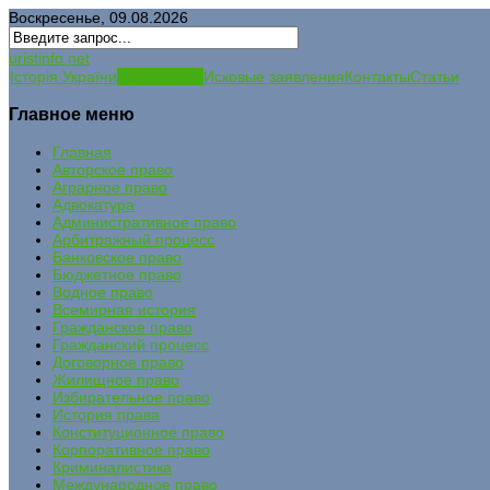
Воскресенье, 09.08.2026
uristinfo.net
Історія України
История РФ
Исковые заявления
Контакты
Статьи
Главное меню
Главная
Авторское право
Аграрное право
Адвокатура
Административное право
Арбитражный процесс
Банковское право
Бюджетное право
Водное право
Всемирная история
Гражданское право
Гражданский процесс
Договорное право
Жилищное право
Избирательное право
История права
Конституционное право
Корпоративное право
Криминалистика
Международное право