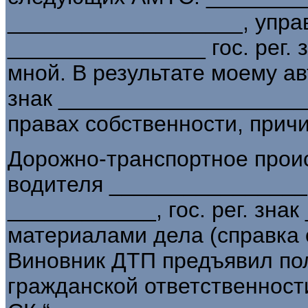
___________________, упра
________________ гос. рег.
мной. В результате моему а
знак ___________________
правах собственности, прич
Дорожно-транспортное прои
водителя ________________
____________, гос. рег. зна
материалами дела (справка о
Виновник ДТП предъявил пол
гражданской ответственнос