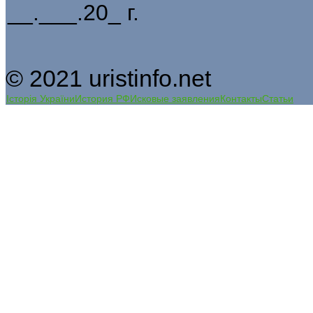
__.___.20_ г.
© 2021 uristinfo.net
Історія України
История РФ
Исковые заявления
Контакты
Статьи