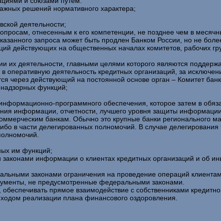
ациями и союзами путем:
важных решений нормативного характера;
вской деятельности;
вопросам, отнесенным к его компетенции, не позднее чем в месячн
казанного запроса может быть продлен Банком России, но не более
ций действующих на общественных началах комитетов, рабочих гру
ии их деятельности, главными целями которого являются поддерж
я в оперативную деятельность кредитных организаций, за исключ
я через действующий на постоянной основе орган – Комитет бан
 надзорных функций;
 информационно-программного обеспечения, которое затем в обяз
ия информации, отчетности, лучшего уровня защиты информации и
коммерческим банкам. Обычно это крупные банки регионального ма
либо в части делегированных полномочий. В случае делегировани
полномочий.
ных им функций;
законами информации о клиентах кредитных организаций и об иных
альными законами ограничения на проведение операций клиентам
документы, не предусмотренные федеральными законами.
 обеспечивать прямое взаимодействие с собственниками кредитно
за ходом реализации плана финансового оздоровления.