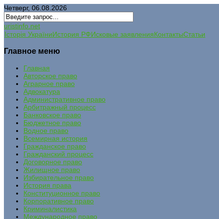
Четверг, 06.08.2026
uristinfo.net
Історія України
История РФ
Исковые заявления
Контакты
Статьи
Главное меню
Главная
Авторское право
Аграрное право
Адвокатура
Административное право
Арбитражный процесс
Банковское право
Бюджетное право
Водное право
Всемирная история
Гражданское право
Гражданский процесс
Договорное право
Жилищное право
Избирательное право
История права
Конституционное право
Корпоративное право
Криминалистика
Международное право