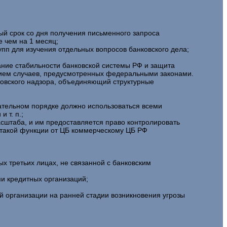
ый срок со дня получения письменного запроса
 чем на 1 месяц;
пп для изучения отдельных вопросов банковского дела;
ание стабильности банковской системы РФ и защита
ением случаев, предусмотренных федеральными законами.
ковского надзора, объединяющий структурные
ательном порядке должно использоваться всеми
 т. п.;
сштаба, и им предоставляется право контролировать
я такой функции от ЦБ коммерческому ЦБ РФ
 третьих лицах, не связанной с банковским
и кредитных организаций;
й организации на ранней стадии возникновения угрозы