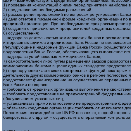
ЦБ РФ взаимодействует с кредитными организациями, их ассоци
1) проведения консультаций с ними перед принятием наиболее 
2) представления необходимых разъяснений ;
3) рассмотрения предложений по вопросам регулирования банко
4) дачи ответов в письменной форме кредитной организации по 
кредитной организации. При необходимости срок рассмотрения у
5) создания с привлечением представителей кредитных организа
6) осуществления:
– надзора за деятельностью коммерческих банков и регламентац
интересов вкладчиков и кредиторов. Банк России не вмешиваетс
Регулирующие и надзорные функции Банка России осуществляютс
подразделения Банка России, обеспечивающего выполнение его
– надзора за устойчивостью коммерческих банков;
7) самостоятельной либо путем размещения заказов разработки
коммерческими банками в целях единых стандартов предоставлен
8) перепоручения части своих контрольных функций некоторым 
деятельность других коммерческих банков в регионе полностью 
предоставляет финансирование на осуществление переданных 
Банк России не вправе:
– требовать от кредитных организаций выполнения не свойствен
– требовать предоставления не предусмотренной федеральными 
обслуживанием указанных лиц;
– устанавливать прямо или косвенно не предусмотренные федер
– обязывать кредитные организации требовать от их клиентов 
Полномочия, взаимодействие ЦБ РФ позволяют, с одной стороны,
банкротства, а с другой – осуществлять оперативный контроль 