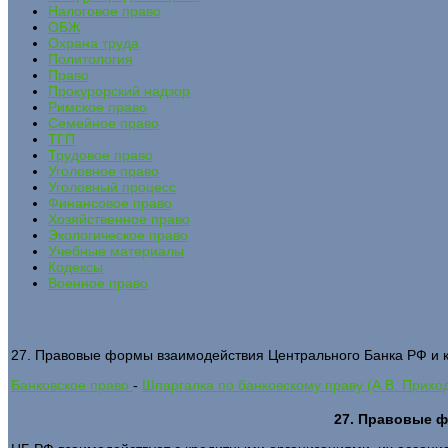
Налоговое право
ОБЖ
Охрана труда
Политология
Право
Прокурорский надзор
Римское право
Семейное право
ТГП
Трудовое право
Уголовное право
Уголовный процесс
Финансовое право
Хозяйственное право
Экологическое право
Учебные материалы
Кодексы
Военное право
27. Правовые формы взаимодействия Центрального Банка РФ и 
Банковское право
-
Шпаргалка по банковскому праву (А.В. Прихо
27. Правовые ф