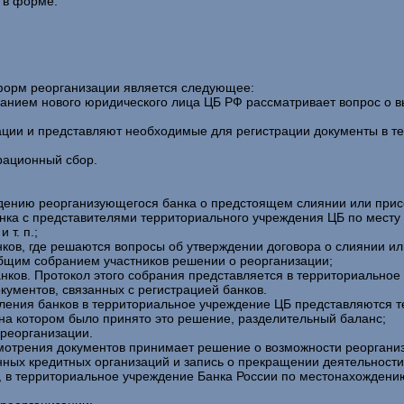
 в форме:
 форм реорганизации является следующее:
данием нового юридического лица ЦБ РФ рассматривает вопрос о 
ации и представляют необходимые для регистрации документы в те
трационный сбор.
дению реорганизующегося банка о предстоящем слиянии или прис
ка с представителями территориального учреждения ЦБ по месту 
т. п.;
ков, где решаются вопросы об утверждении договора о слиянии и
бщим собранием участников решении о реорганизации;
ков. Протокол этого собрания представляется в территориальное
кументов, связанных с регистрацией банков.
ления банков в территориальное учреждение ЦБ представляются те 
 на котором было принято это решение, разделительный баланс;
реорганизации.
мотрения документов принимает решение о возможности реорганиза
нных кредитных организаций и запись о прекращении деятельности
я, в территориальное учреждение Банка России по местонахожден