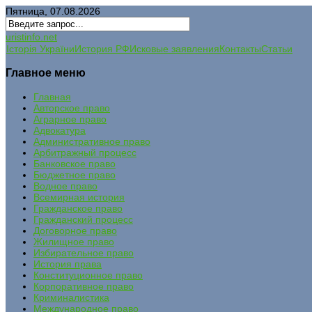
Пятница, 07.08.2026
uristinfo.net
Історія України
История РФ
Исковые заявления
Контакты
Статьи
Главное меню
Главная
Авторское право
Аграрное право
Адвокатура
Административное право
Арбитражный процесс
Банковское право
Бюджетное право
Водное право
Всемирная история
Гражданское право
Гражданский процесс
Договорное право
Жилищное право
Избирательное право
История права
Конституционное право
Корпоративное право
Криминалистика
Международное право