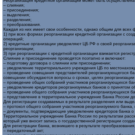
Реорганизация кредитной организации может быть осуществлена
– слияния;
– присоединения;
– выделения;
– разделения;
– преобразования.
Каждая из них имеет свои особенности, однако общим для всех
1) при всех формах реорганизации кредитной организации с соз
операций;
2) кредитные организации уведомляют ЦБ РФ о своей реорганиз
реорганизации;
3) при реорганизации с кредитной организации взимается регис
Слияние и присоединение проводятся поэтапно и включают:
– подготовку договора о слиянии или присоединении;
– уведомление территориального учреждения ЦБ по местонахож
– проведение совещания представителей реорганизующегося бан
совещании обсуждаются вопросы о сроках, целях реорганизации и 
– проведение общих собраний участников реорганизующихся бан
– уведомление кредиторов реорганизуемых банков о принятом о
– проведение общего собрания участников реорганизующихся бан
– представление в территориальное учреждение Банка России до
Для регистрации создаваемых в результате разделения или выде
– протокол общего собрания участников реорганизуемого банка,
– документы, подтверждающие уведомление кредиторов банка о 
Территориальное учреждение Банка России по результатам расс
который уже вносит запись о государственной регистрации созда
Для регистрации банка, возникшего в результате преобразовани
– передаточный акт;