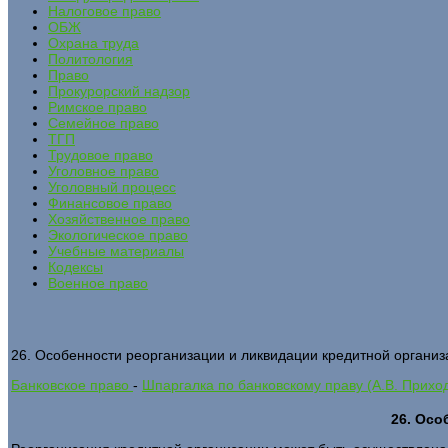
Налоговое право
ОБЖ
Охрана труда
Политология
Право
Прокурорский надзор
Римское право
Семейное право
ТГП
Трудовое право
Уголовное право
Уголовный процесс
Финансовое право
Хозяйственное право
Экологическое право
Учебные материалы
Кодексы
Военное право
26. Особенности реорганизации и ликвидации кредитной организ
Банковское право
-
Шпаргалка по банковскому праву (А.В. Прихо
26. Осо