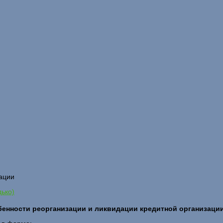
ации
дько)
бенности реорганизации и ликвидации кредитной организаци