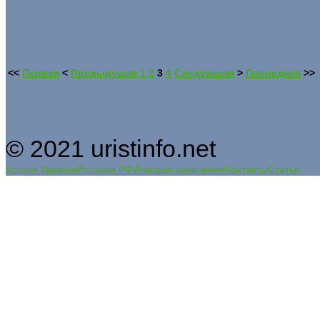
<<
Первая
<
Предыдущая
1
2
3
4
Следующая
>
Последняя
>>
© 2021 uristinfo.net
Історія України
История РФ
Исковые заявления
Контакты
Статьи