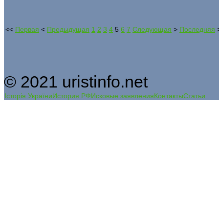
<<
Первая
<
Предыдущая
1
2
3
4
5
6
7
Следующая
>
Последняя
© 2021 uristinfo.net
Історія України
История РФ
Исковые заявления
Контакты
Статьи