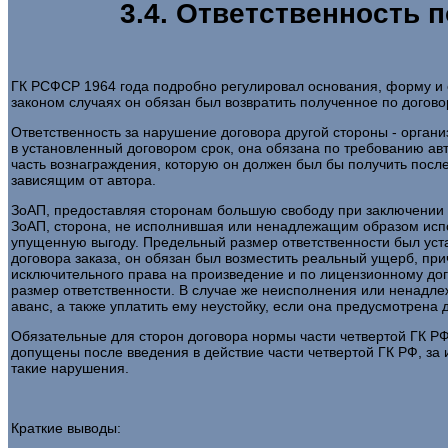
3.4. Ответственность
ГК РСФСР 1964 года подробно регулировал основания, форму и о
законом случаях он обязан был возвратить полученное по догово
Ответственность за нарушение договора другой стороны - органи
в установленный договором срок, она обязана по требованию ав
часть вознаграждения, которую он должен был бы получить после
зависящим от автора.
ЗоАП, предоставляя сторонам большую свободу при заключении ав
ЗоАП, сторона, не исполнившая или ненадлежащим образом испол
упущенную выгоду. Предельный размер ответственности был устан
договора заказа, он обязан был возместить реальный ущерб, прич
исключительного права на произведение и по лицензионному до
размер ответственности. В случае же неисполнения или ненадлежа
аванс, а также уплатить ему неустойку, если она предусмотрена 
Обязательные для сторон договора нормы части четвертой ГК Р
допущены после введения в действие части четвертой ГК РФ, за 
такие нарушения.
Краткие выводы: