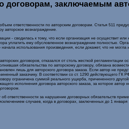
 по договорам, заключаемым ав
бъем ответственности по авторским договорам. Статья 511 предус
ру авторское вознаграждение.
зации - сводилась к тому, что если организация не осуществит ил
тора уплатить ему обусловленное вознаграждение полностью. Орга
 начала использования произведения, если докажет, что не могла 
торских договоров, отказался от столь жесткой регламентации осн
нившая обязательства по авторскому договору, обязана возмести
овлен лишь для авторского договора заказа. Если автор не предс
иненный заказчику. В соответствии со ст. 1290 действующего ГК Р
говору ограничена суммой реального ущерба, причиненного друго
щего исполнения договора авторского заказа, за которое автор не
договором.
Ф об ответственности за нарушение договорных обязательств при
исключением случаев, когда в договорах, заключенных до 1 января 