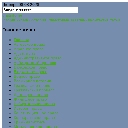
Четверг, 06.08.2026
uristinfo.net
Історія України
История РФ
Исковые заявления
Контакты
Статьи
Главное меню
Главная
Авторское право
Аграрное право
Адвокатура
Административное право
Арбитражный процесс
Банковское право
Бюджетное право
Водное право
Всемирная история
Гражданское право
Гражданский процесс
Договорное право
Жилищное право
Избирательное право
История права
Конституционное право
Корпоративное право
Криминалистика
Международное право