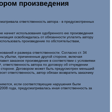
тором произведения
матривала ответственность автора - в предусмотренных
и не начнет использования одобренного ею произведения
низация освобождалась от обязанности уплатить автору
использовать произведение по обстоятельствам,
ований и размера ответственности. Согласно ст. 34
ть убытки, причиненные другой стороне, включая
тавил заказное произведение в соответствии с условиями
Ф, ответственность автора по договору об отчуждении
й стороне. Договором может быть предусмотрен меньший
сет ответственность, автор обязан возвратить заказчику
меняются, если соответствующие нарушения были
2008 года, предусматривалась иная ответственность за