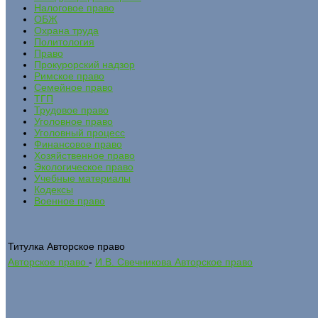
Налоговое право
ОБЖ
Охрана труда
Политология
Право
Прокурорский надзор
Римское право
Семейное право
ТГП
Трудовое право
Уголовное право
Уголовный процесс
Финансовое право
Хозяйственное право
Экологическое право
Учебные материалы
Кодексы
Военное право
Титулка Авторское право
Авторское право
-
И.В. Свечникова Авторское право