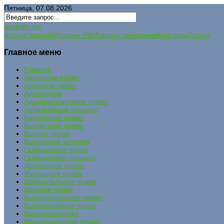
Пятница, 07.08.2026
uristinfo.net
Історія України
История РФ
Исковые заявления
Контакты
Статьи
Главное меню
Главная
Авторское право
Аграрное право
Адвокатура
Административное право
Арбитражный процесс
Банковское право
Бюджетное право
Водное право
Всемирная история
Гражданское право
Гражданский процесс
Договорное право
Жилищное право
Избирательное право
История права
Конституционное право
Корпоративное право
Криминалистика
Международное право