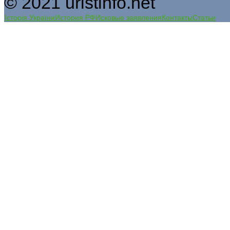
© 2021 uristinfo.net
Історія України
История РФ
Исковые заявления
Контакты
Статьи