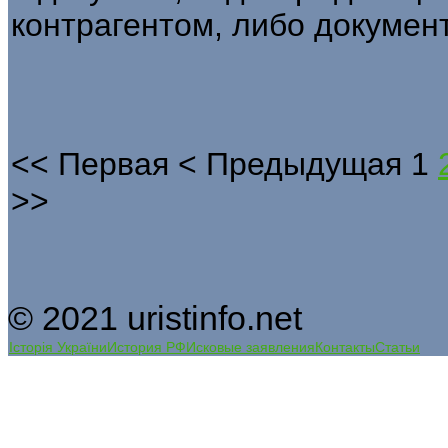
контрагентом, либо документ
<<
Первая
<
Предыдущая
1
>>
© 2021 uristinfo.net
Історія України
История РФ
Исковые заявления
Контакты
Статьи