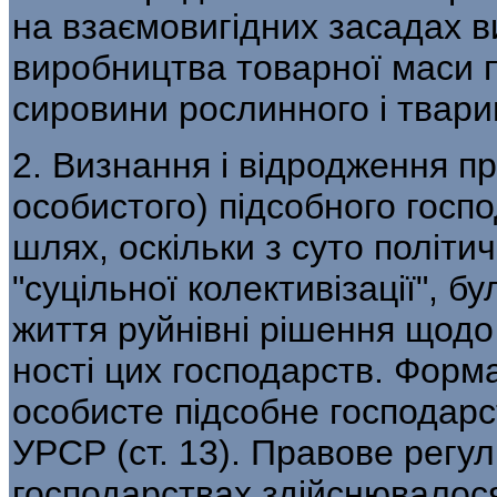
на взаємовигідних засадах 
виробництва товарної маси п
сировини рослинного і твари
2. Визнання і відродження п
особистого) підсобного гос
шлях, оскільки з суто політи
"суцільної колективізації", 
життя руйнівні рішення щодо
ності цих господарств. Форм
особис­те підсобне господар
УРСР (ст. 13). Правове регу
господарствах здійснювалося