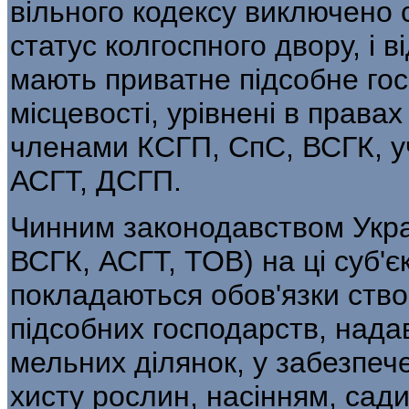
вільного кодексу виключено 
статус колгоспного двору, і 
мають при­ватне підсобне гос
місцевості, урівнені в правах
членами КСГП, СпС, ВСГК, у
АСГТ, ДСГП.
Чинним законодавством Укра
ВСГК, АСГТ, ТОВ) на ці суб'є
покладаються обов'язки ств
підсобних господарств, надав
мельних ділянок, у забезпеч
хисту рослин, насінням, сад