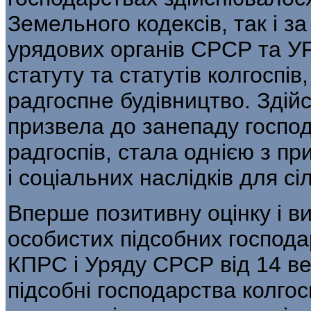
Земельного ко­дексів, так і з
урядових органів СРСР та У
статуту та статутів колгоспів
радгоспне будівництво. Здійс
призвела до занепаду госпо­д
радгоспів, стала однією з п
і соціальних наслідків для сі
Вперше позитивну оцінку і ви
особистих підсобних господа
КПРС і Уряду СРСР від 14 ве
підсобні господарства колгос