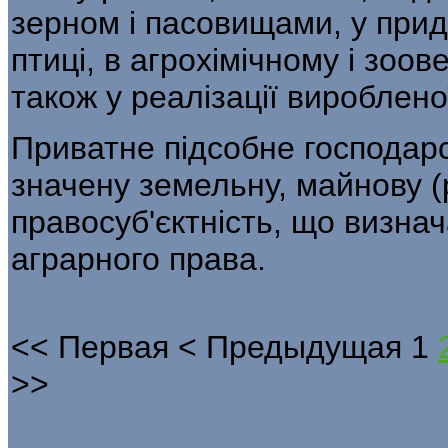
зер­ном і пасовищами, у при
птиці, в агрохімічному і зоо
також у реалізації виробленої
Приватне підсобне господарс
значену земельну, майнову (
правосуб'єктність, що визнач
аграр­ного права.
<<
Первая
<
Предыдущая
1
>>