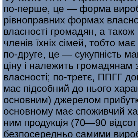
по-перше, це — форма вироб
рівноправних формах власнос
влас­ності громадян, а також 
членів їхніх сімей, тобто ма
по-друге, це — сукупність ма
ціну і нале­жить громадянам 
власності; по-третє, ППГГ д
має підсоб­ний до нього хара
основним) джере­лом прибуткі
основному має спожив­чий ха
ним продукція (70—90 відсот
безпосередньо самими вироб