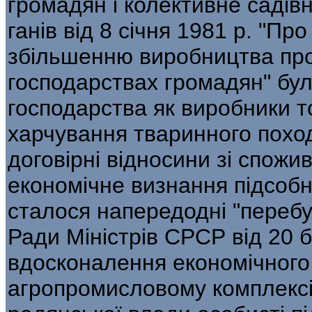
громадян і колективне садів
ганів від 8 січня 1981 р. "Пр
збільшенню виробництва прод
господарствах громадян" бул
господарства як виробни­ки т
харчування тваринного похо­
договірні відносини зі спожи
економічне визнання підсоб
сталося напередодні "перебу
Ради Міністрів СРСР від 20 
вдосконалення економічного
агропромисловому комплексі 