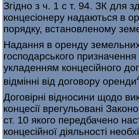
Згідно з ч. 1 с т. 94. ЗК для 
концесіонеру надаються в ор
порядку, встановленому зем
Надання в оренду земельних 
господарського призначення
укладен­ням концесійного до
відмінні від договору оренди
Договірні відносини щодо вик
концесії врегульовані Законо
ст. 10 якого передбачено на
кон­цесійної діяльності необ