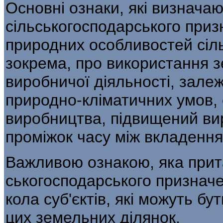
Ос­новні ознаки, які визнача
сільськогосподар­ського при
природних особливостей сіль
зокрема, про використання з
виробничої діяльності, залеж
природно-кліматичних умов,
виробництва, підвищений вир
проміжок часу між вкладенням
Важливою ознакою, яка прит
ськогосподарського признач
кола суб'єктів, які можуть б
цих земельних ділянок.