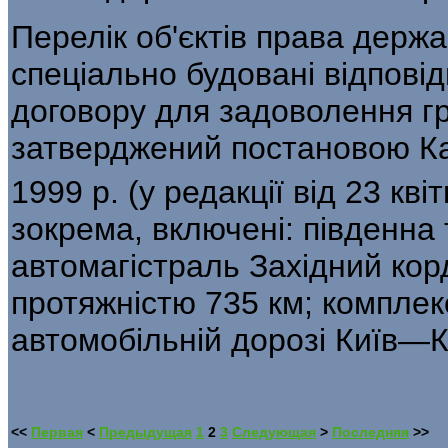
Перелік об'єктів права держа
спеціально будовані відпові
договору для задоволення г
затверджений постано­вою Каб
1999 р. (у редакції від 23 кві
зокрема, включені: південна
автомагістраль Західний кор
протяжністю 735 км; комплек
автомобільній дорозі Київ—К
<<
Первая
<
Предыдущая
1
2
3
Следующая
>
Последняя
>>