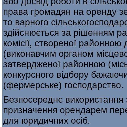
або досвід роботи в сільськ
права громадян на оренду з
то­ варного сільськогоспода
здійснюється за рішенням рай
комісії, створеної районною
(виконавчим органом місцево
затвердженої районною (міс
конкурсного відбору бажаюч
(фермерське) господарство.
Безпосереднє використання з
призначення орендарем перед
для юридичних осіб.