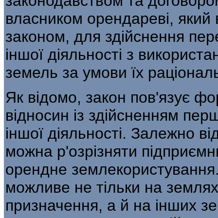
законодавством та договором
власником орендареві, який 
законом, для здійснення пер
іншої діяльності з використ
земель за умови їх раціонал
Як відомо, закон пов'язує ф
відносин із здійсненням пер
іншої діяльності. Залежно ві
мож­на р'озрізняти підприєм
орен­дне землекористування.
мож­ливе не тільки на земля
призначен­ня, а й на інших 