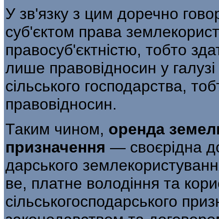
У зв'язку з цим доречно гово
суб'єктом права землекорис
правосуб'єктністю, тобто зд
ли­ше правовідносин у галузі
сільського господарства, то
правовідносин.
Таким чином,
оренда земел
призначення
— своєрідна д
дарського землекористування
ве, платне володіння та ко
сільськогосподарського приз