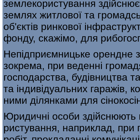
землеко­ристування здійснює
землях житлової та громадсь
об'єктів ринкової інфраструк
фонду, скажімо, для рибогосп
Непідприємницьке орендне 
зокрема, при веденні грома
господарства, будівництва т
та індивідуальних гаражів, к
ними ділянками для сінокосі
Юридичні особи здійснюють 
ристування, наприклад, при 
робіт, прокладанні комунікац