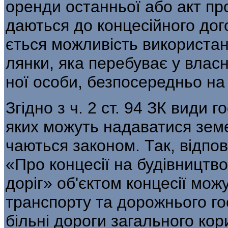
оренди останньої або акт про
даються до концесійного дог
ється можливість використан
лянки, яка перебуває у влас
ної особи, безпосередньо на 
Згідно з ч. 2 ст. 94 ЗК види 
яких можуть надаватися земе
чаються законом. Так, відпов
«Про концесії на будівництв
доріг» об'єктом концесії мож
транспорту та дорожнього го
більні дороги загального кори