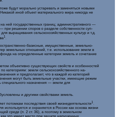
и.
 тоже будут морально устаревать и заменяться новыми
 Никакой иной объект материального мира никогда не
 на ней государственных границ; административного —
 — при решении споров о разделе собственности суп­
для выращивания сельскохозяйственных культур и т.д.
1
ва
.
ространственно-базисные, имущественные, земельно-
тер земельных отношений, т:е. использование земли в
 фонда на определенные категории земель и сочета­ние
учетом объективно существующих свойств и особенно­стей
 по категориям: земли сельскохозяйственного на­
начения и предполагает, что в каждой из категорий
зна­чения могут быть земельные участки, имеющие режим
ель специального назначения — земли для
обусловлены и другими свойствами земель.
1
вляет потомкам последствия своей жизнедеятельности
.
я используется и охраняется в России как основа жизни
щей среде (п. 2 ст. 36), а поэтому в земельном
 как это имеет место при защите нарушенных