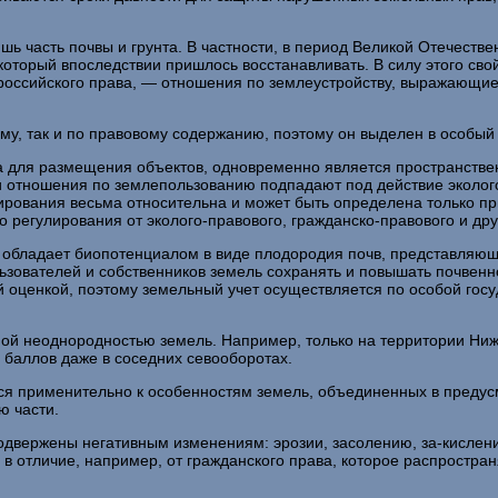
ь часть почвы и грунта. В частности, в период Великой Отечестве
оторый впоследствии пришлось восстанавливать. В силу этого сво
 российского права, — отношения по землеустройству, выражающие
у, так и по правовому содержанию, поэтому он выделен в особый 
са для размещения объектов, одновременно является простран­стве
 и отно­шения по землепользованию подпадают под действие эколог
ирования весьма относительна и может быть определена только пр
 регулирования от эколого-правового, гражданско-пра­вового и др
ы, обладает биопотенциалом в виде плодородия почв, представ­ляю
зо­вателей и собственников земель сохранять и повышать почвен­
 оценкой, поэтому земельный учет осуществляется по особой госу
дной неоднородностью земель. Например, только на террито­рии Ни
и баллов даже в соседних севооборотах.
 применительно к особенностям земель, объединенных в пре­дус
ю части.
подвержены негативным изменениям: эрозии, засолению, за-кислени
 отличие, например, от гражданского права, которое распространя