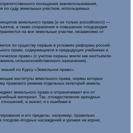
еспрепятственного посещения землепользования,
ия по суду земельных участков, используемых
ринципов земельного права (и не только российского) —
ъектов, а также сохранение и повышение плодородия
ра­няются на все земельные участки, независимо от
ляется по существу первым в условиях реформы россий­
льного права, содержащиеся в предыдущих учебниках и
гическое право» (с учетом охраны земли как неотъемле­
 земель сельскохозяйственного назначения).
 знаний по Kypсy «Земельное право».
агающие институты земельного права, нормы которых
ку правового режима отдельных категорий земель.
дмет земельного права и отграничивает его от
 учебный мате­риал. Так, отождествление арендных
тношений, а значит, и к ошибкам в
лирования и его пределы: например, правильно
м плодово-ягодных насаждений и урожая на корню,