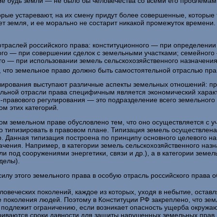
е будь земли — не было бы человечества со всеми его проблемам
орые устаревают, на их смену придут более совершенные, ко­торые
 земля, и ее морально не состарит никакой промежуток времени.
отраслей российского права: конституционного — при опре­делении
ого — при совершении сделок с земельными участками; се­мейного
го — при использовании земель сельскохозяйственного назначения 
, что земельное право должно быть самостоятельной от­раслью пра
лирования выступают различные аспекты земельных отно­шений: п
тельной отрасли права специфичным является экономиче­ский харак
но-правового регулирования — это подразделение всего земельного
м этих категорий.
ом земельном праве обусловлено тем, что оно осуществля­ется с 
мо типизировать в правовом плане. Типизация земель осуществлена
. Данная типизация построена по принципу основного целевого наз
наче­ния. Например, в категории земель сельскохозяйственного на
ли под сооружениями энергетики, связи и др.), а в категории зем
делы).
илу этого земельного права в особую отрасль российского права 
овеческих поколений, каждое из которых, уходя в небытие, ос­та
поколения людей. Поэтому в Конституции РФ закреплено, что земл
я подлежит ограничению, если возникает опасность ущерба окру­жаю
триваются сроки давности для защиты нарушенных земельных прав,