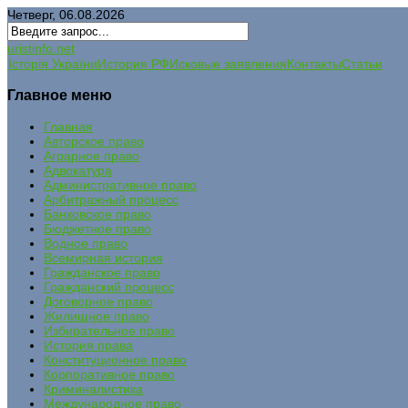
Четверг, 06.08.2026
uristinfo.net
Історія України
История РФ
Исковые заявления
Контакты
Статьи
Главное меню
Главная
Авторское право
Аграрное право
Адвокатура
Административное право
Арбитражный процесс
Банковское право
Бюджетное право
Водное право
Всемирная история
Гражданское право
Гражданский процесс
Договорное право
Жилищное право
Избирательное право
История права
Конституционное право
Корпоративное право
Криминалистика
Международное право