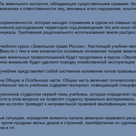
ба земельного контроля, обладающая существенными права­ми: б
лечения к ответственности лиц, виновных в его нарушении, изъят
 ограниченности, которая находит отражение в одном из глав­ных п
номное расходование территории под размещение тех или иных об
енциа­ла. Требования рационального использования земли распрост
чебного курса «Земельное право России». Настоящий учеб­ник яв
у. Вместе с тем в нем излагаются основные положения теории земе
­тами земельных правоотношений будет продолжено в курсах «Эколо
ное внимание будет уделено порядку хозяйственной эксплу­атации
 учебник представляет собой системное изложение основ правовых
но на Общую и Особенную части. Общая часть включает ос­новопол
собенная часть учебника содержит материал, освещающий специфи
яснение студентом первой темы учебника, которая определяет пре
сти в этом воп­росе не позволят студенту правильно воспринимать
 на полях приведет к неправильной правовой квалификации этих о
ые ситуации, определяя моменты начала земельно-правово­го регу
 купле-продаже жилых домов и строений, приобретении по сделка
в и т.п.