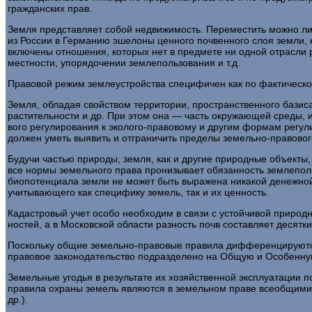
гражданских прав.
Земля представляет собой недвижимость. Переместить мож­но лиш
из России в Германию эшелоны ценного почвенного слоя земли, к
включены отношения, которых нет в предмете ни одной отрасли
местности, упорядочении землепользования и т.д.
Правовой режим землеустройства специфичен как по факти­ческом
Земля, обладая свойством территории, пространственного ба­зи
раститель­ности и др. При этом она — часть окружающей среды,
вого регулирования к эколого-правовому и другим формам ре­гул
должен уметь выявить и отграничить пределы земельно-правового
Будучи частью природы, земля, как и другие природные объек­т
все нормы земельного права пронизывает обязанность землеполь
биопо­тенциала земли не может быть выражена никакой денежной
учитывающего как специфику земель, так и их ценность.
Кадастровый учет особо необходим в связи с устойчивой при­ро
ностей, а в Московской области разность почв составляет десят­к
Поскольку общие земельно-правовые правила дифференциру­ются
правовое за­конодательство подразделено на Общую и Особенну
Земельные угодья в результате их хозяйственной эксплуата­ции 
правила охраны земель являются в земельном праве всеоб­щими в
др.).