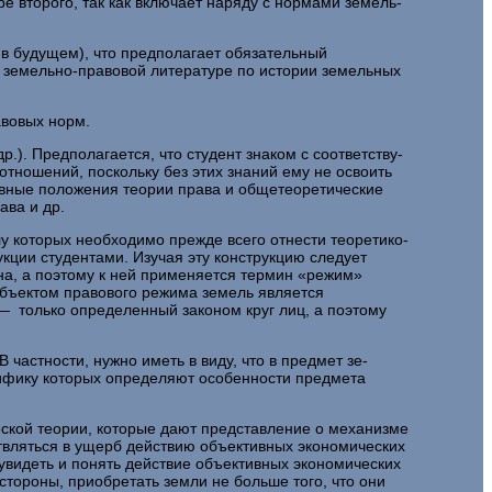
е второго, так как включает наряду с нормами земель­
 в будущем), что предполагает обязательный
 земельно-пра­вовой литературе по истории земельных
авовых норм.
.). Предполагается, что студент знаком с соответству­
тношений, поскольку без этих знаний ему не освоить
овные поло­жения теории права и общетеоретические
ава и др.
у которых необходимо прежде всего отнести теоретико-
кции студентами. Изучая эту конструкцию следует
на, а поэтому к ней применяется термин «режим»
убъектом пра­вового режима земель является
 только определенный законом круг лиц, а поэтому
частности, нужно иметь в виду, что в предмет зе­
цифику которых определяют особенности предмета
кой теории, которые дают представление о механиз­ме
твляться в ущерб действию объективных экономи­ческих
увидеть и понять действие объективных экономи­ческих
стороны, приобретать земли не больше того, что они