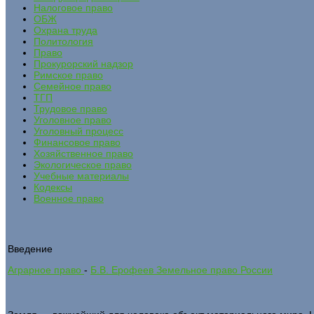
Налоговое право
ОБЖ
Охрана труда
Политология
Право
Прокурорский надзор
Римское право
Семейное право
ТГП
Трудовое право
Уголовное право
Уголовный процесс
Финансовое право
Хозяйственное право
Экологическое право
Учебные материалы
Кодексы
Военное право
Введение
Аграрное право
-
Б.В. Ерофеев Земельное право России