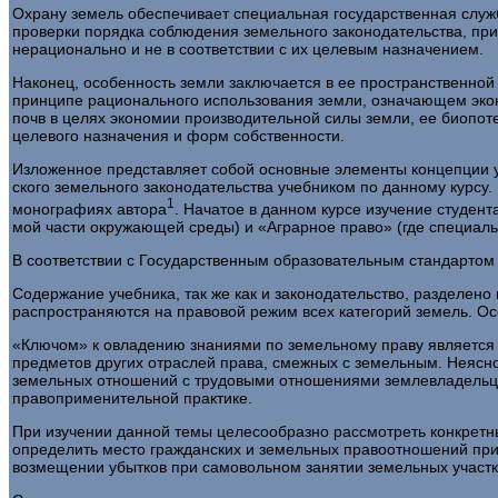
Охрану земель обеспечивает специальная государственная служ
проверки порядка соблюдения земельного законодательства, прив
нерационально и не в соответ­ствии с их целевым назначением.
Наконец, особенность земли заключается в ее пространствен­ной
принципе рационального использования земли, означающем эко­
почв в целях экономии производительной силы земли, ее биопот
целевого на­значения и форм собственности.
Изложенное представляет собой основные элементы концеп­ции у
ского земельного законодательства учебником по данному кур­с
1
монографиях автора
. Начатое в данном курсе изучение студен
мой части окружающей среды) и «Аграрное право» (где специ­аль
В соответствии с Государственным образовательным стандар­том
Содержание учебника, так же как и законодательство, разде­ле
распространяются на правовой режим всех категорий земель. О
«Ключом» к овладению знаниями по земельному праву является у
предметов дру­гих отраслей права, смежных с земельным. Неясно
земельных отношений с тру­довыми отношениями землевладельцев
правоприменительной практике.
При изучении данной темы целесообразно рассмотреть кон­кретн
определить место гражданских и земельных правоотношений при
возмещении убытков при самовольном занятии земельных участко