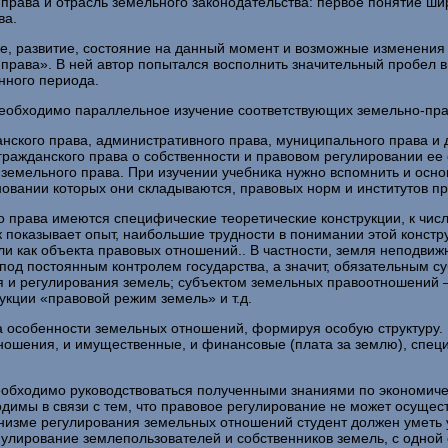
права и отрасль земельного законодательства: первое по­нятие шир
ва.
ие, развитие, состояние на данный момент и возможные изме­нения
права». В ней автор попытался восполнить значительный пробел в
нного периода.
еобходимо параллельное изучение соответствующих земель­но-пр
ского права, административного права, муниципального права и др
ажданского права о собственности и правовом регулировании ее о
 земельного права. При изучении учебника нужно вспомнить и осн
новании которых они складываются, правовых норм и институтов пр
 права имеются специфические теоретические конструкции, к числ
показывает опыт, наибольшие трудности в понимании этой кон­стру
ли как объекта правовых отношений.. В частности, земля неподвиж
 под постоянным контролем государства, а значит, обязательным с
 и регулирования земель; субъектом земельных правоотношений —
укции «правовой режим земель» и т.д.
 особенности земельных отношений, формируя особую структуру. В 
тношения, и имущественные, и финансовые (плата за землю), спе
обходимо руководствоваться полученными знаниями по экономичес
одимы в связи с тем, что правовое регулирование не может осущес
ханизме регулирования земельных отношений студент должен уметь 
мулирование землепользователей и собственников зе­мель, с одной 