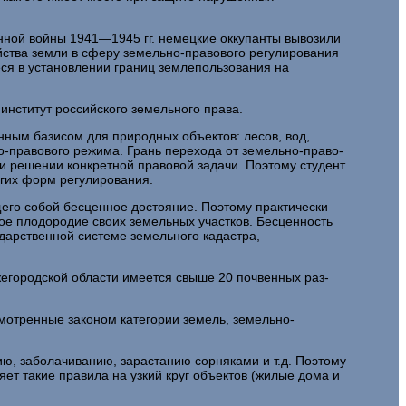
нной войны 1941—1945 гг. немецкие оккупанты вы­возили
йства земли в сферу земельно-правового регулирова­ния
ся в установлении границ землепользования на
институт российского земельного права.
нным базисом для природных объектов: лесов, вод,
о-правового режима. Грань перехода от земельно-право­
и решении конкретной правовой задачи. Поэтому сту­дент
угих форм регулирования.
щего собой бесценное достояние. Поэтому практически
ное плодородие своих земельных участков. Бесценность
дарственной системе земельного кадастра,
жегородской области имеется свыше 20 почвенных раз­
мотренные законом категории земель, земельно-
ю, заболачиванию, зарастанию сорняками и т.д. Поэто­му
ет такие правила на узкий круг объектов (жилые дома и