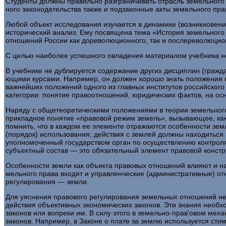
Студенты должны правильно разграничивать отрасль земель­ного 
ного законодательства также и подзаконные акты земельного пра
Любой объект исследования изучается в динамике (возникно­вен
исторический анализ. Ему посвящена тема «История земельного 
отношений России как дореволюционного, так и послереволюцио
С целью наиболее успешного овладения материалом учебни­ка н
В учебнике не дублируется содержание других дисциплин (граждан
ющими курсами. Например, он должен хорошо знать положения гр
важнейших положений одного из главных институтов российского
категории: понятие пра­воотношений, юридических фактов, на ос
Наряду с общетеоретическими положениями в теории земель­ного
прикладное понятие «правовой режим земель», вызывающее, как 
помнить, что в каждом ее элементе отражаются особенности зем
(порядок) исполь­зования; действия с землей должны находиться
уполномоченный государством орган по осуществлению контроля
субъектный состав — это обязатель­ный элемент правовой констр
Особенности земли как объекта правовых отношений влия­ют и на
мельного права входят и управленческие (административные) о
регули­рования — земли.
Для уяснения правового регулирования земельных отношений не
действия объективных экономических законов. Эти знания необх
законов или вопреки им. В силу этого в земельно-пра­в'овом ме
законов. Например, в Законе о плате за землю использу­ется сти