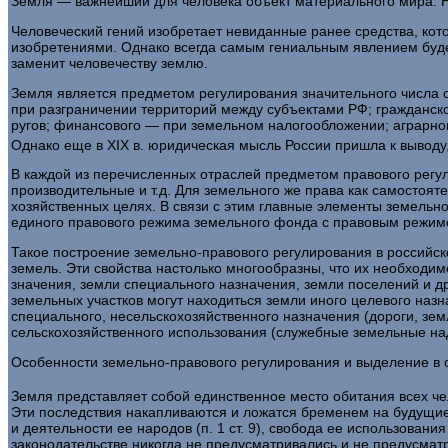
Земля — важнейший для человека объект материального мира. Н
Человеческий гений изобретает невиданные ранее средства, кот
изобретениями. Однако всегда самым гениальным явлением будет
заменит человечеству землю.
Земля является предметом регулирования значительного чис­ла 
при разграничении территорий между субъектами РФ; граждан­ск
ругов; финансового — при земельном налогообложении; аграр­но
Однако еще в XIX в. юридическая мысль России пришла к выводу
В каждой из перечисленных отраслей предметом правового регу
производительные и т.д. Для земельного же права как само­стоя
хозяйственных целях. В связи с этим главные элементы зе­мель
единого правового режима земельного фонда с правовым режимо
Такое построение земельно-правового регулирования в рос­сийск
земель. Эти свойства настолько многообразны, что их не­обходи
значения, земли специального назначения, земли поселений и др
земель­ных участков могут находиться земли иного целевого наз
специаль­ного, несельскохозяйственного назначения (дороги, зем
сельскохозяйственного использования (служебные земельные на
Особенности земельно-правового регулирования и выделение в с
Земля представляет собой единственное место обитания всех чел
Эти последствия накапливаются и ложатся бременем на будущие 
и деятельности ее народов (п. 1 ст. 9), свобода ее использовани
законодатель­стве никогда не предусматривались и не предусма