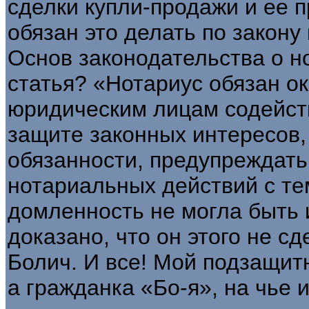
сделки купли-продажи и ее п
обязан это делать по зако­ну 
Основ законодатель­ства о н
статья? «Нотари­ус обязан 
юридическим ли­цам содейст
защите за­конных интересов,
обязаннос­ти, предупреждат
нота­риальных действий с т
домленность не могла быть 
доказано, что он этого не с
Болич. И все! Мой подзащит
а гражданка «Бо-я», на чье