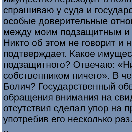
спрашиваю у суда и госу­дар
особые доверитель­ные отн
между моим подза­щитным и 
Никто об этом не говорит и 
подтвер­ждает. Какое имуще
под­защитного? Отвечаю: «Ни
собственником ничего». В ч
Болич? Государственный обв
обращения внимания на свид
отсутствия сделал упор на п
употребив его несколько раз