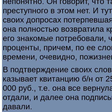
непонятно. Он говорит, что т
преступного в этом нет. И ту
своих допросах потерпевшая
она полностью возвра­тила к
его знакомые по­требовали,
проценты, причем, по ее сло
време­ни, очевидно, пожизне
В подтверждение своих слов
казывает квитанцию б/н от 25
000 руб., т.е. она все верну
отдали, и далее она подписы
давали.