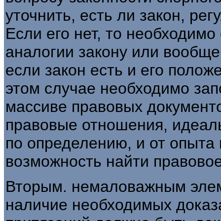
уточнить, есть ли закон, р
Если его нет, то необходимо
аналогии зако­ну или вообще
если закон есть и его положе
этом случае необ­ходимо зап
массиве право­вых документ
правовые от­ношения, идеал
по опреде­лению, и от опыта
возмож­ность найти правово
Вторым. немаловажным элем
наличие необходимых доказа