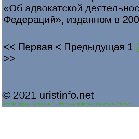
«Об адвокатской деятельност
Федераций», изданном в 2002
<<
Первая
<
Предыдущая
1
>>
© 2021 uristinfo.net
Історія України
История РФ
Исковые заявления
Контакты
Статьи