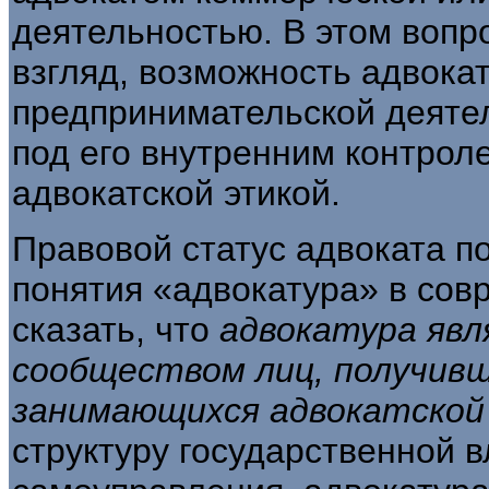
деятель­ностью. В этом воп
взгляд, возможность адвока
предпринимательской де­яте
под его внутренним конт­ро
адвокатской этикой.
Правовой статус адвоката п
понятия «адвокатура» в сов
сказать, что
адвокатура явл
сообществом лиц, получивш
занимающихся адвокатско
структуру государственной в