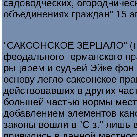
садоводческих, огородничес
объединениях граждан" 15 ап
"САКСОНСКОЕ ЗЕРЦАЛО" (нем
феодального германского пр
рыцарем и судьей Эйке фон Р
основу легло саксонское пр
действовавших в других час
большей частью нормы мест
добавлением элементов кан
законы вошли в "С.з." лишь в
привились в данной местност