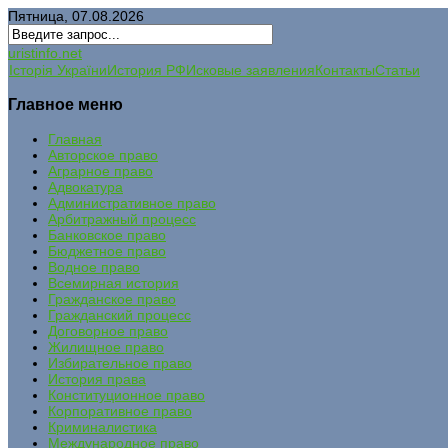
Пятница, 07.08.2026
uristinfo.net
Історія України
История РФ
Исковые заявления
Контакты
Статьи
Главное меню
Главная
Авторское право
Аграрное право
Адвокатура
Административное право
Арбитражный процесс
Банковское право
Бюджетное право
Водное право
Всемирная история
Гражданское право
Гражданский процесс
Договорное право
Жилищное право
Избирательное право
История права
Конституционное право
Корпоративное право
Криминалистика
Международное право