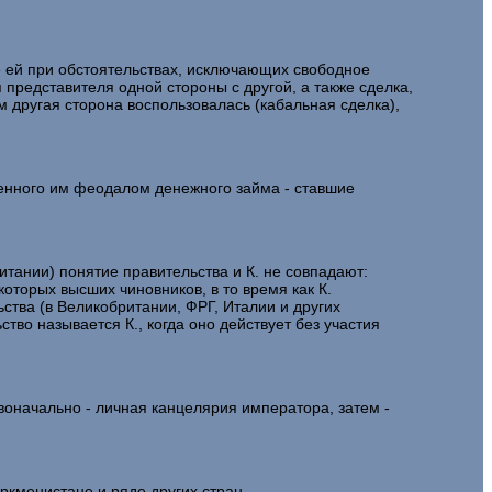
 ей при обстоятельствах, исключающих свободное
представителя одной стороны с другой, а также сделка,
 другая сторона воспользовалась (кабальная сделка),
енного им феодалом денежного займа - ставшие
итании) понятие правительства и К. не совпадают:
оторых высших чиновников, в то время как К.
ства (в Великобритании, ФРГ, Италии и других
тво называется К., когда оно действует без участия
начально - личная канцелярия императора, затем -
кменистане и ряде других стран.