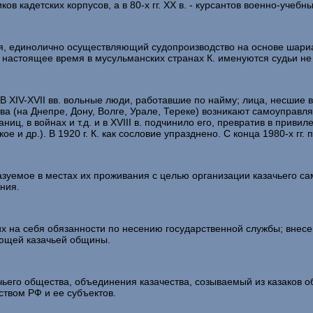
в кадетских корпусов, а в 80-х гг. XX в. - курсантов военно-учебн
удья, единолично осуществляющий судопроизводство на основе шари
. В настоящее время в мусульманских странах К. именуются судьи не
. В XIV-XVII вв. вольные люди, работавшие по найму; лица, несшие
ства (на Днепре, Дону, Волге, Урале, Тереке) возникают самоупра
ниц, в войнах и т.д. и в XVIII в. подчинило его, превратив в приви
ое и др.). В 1920 г. К. как сословие упразднено. С конца 1980-х гг
уемое в местах их проживания с целью организации казачьего са
ния.
 на себя обязанности по несению государственной службы; внесе
ующей казачьей общины.
чьего общества, объединения казачества, созываемый из казаков 
ством РФ и ее субъектов.