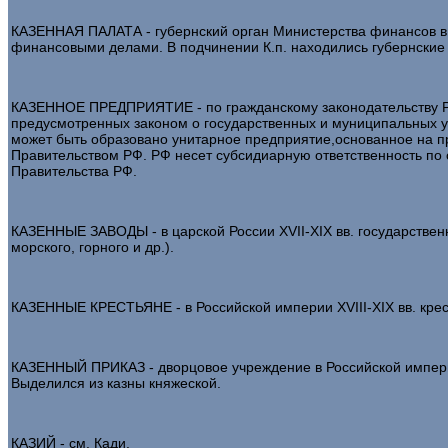
КАЗЕННАЯ ПАЛАТА - губернский орган Министерства финансов в 
финансовыми делами. В подчинении К.п. находились губернские 
КАЗЕННОЕ ПРЕДПРИЯТИЕ - по гражданскому законодательству РФ 
предусмотренных законом о государственных и муниципальных у
может быть образовано унитарное предприятие,основанное на пр
Правительством РФ. РФ несет субсидиарную ответственность по 
Правительства РФ.
КАЗЕННЫЕ ЗАВОДЫ - в царской России XVII-XIX вв. государствен
морского, горного и др.).
КАЗЕННЫЕ КРЕСТЬЯНЕ - в Российской империи XVIII-XIX вв. крес
КАЗЕННЫЙ ПРИКАЗ - дворцовое учреждение в Российской империи
Выделился из казны княжеской.
КАЗИЙ - см. Кади.