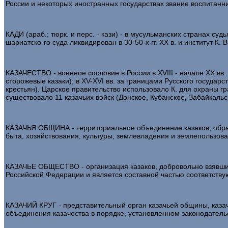
России и некоторых иностранных государствах звание воспитаннико
КАДИ (араб.; тюрк. и перс. - кази) - в мусульманских странах с
шариатско-го суда ликвидирован в 30-50-х гг. XX в. и институт К
КАЗАЧЕСТВО - военное сословие в России в XVIII - начале XX вв
сторожевые казаки); в XV-XVI вв. за границами Русского государ
крестьян). Царское правительство использовало К. для охраны гра
существовало 11 казачьих войск (Донское, Кубанское, Забайкальск
КАЗАЧЬЯ ОБЩИНА - территориальное объединение казаков, образ
быта, хозяйствования, культуры, землевладения и землепользова
КАЗАЧЬЕ ОБЩЕСТВО - организация казаков, добровольно взявших
Российской Федерации и является составной частью соответств
КАЗАЧИЙ КРУГ - представительный орган казачьей общины, каза
объединения казачества в порядке, установленном законодатель