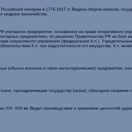
Российской империи в 1775-1917 гг. Ведала сбором налогов, гос
и уездные казначейства.
унитарное предприятие, основанное на праве оперативного управл
нитарных предприятиях, по решению Правительства РФ на базе и
аве оперативного управления (федеральное К.п.). Учредительным 
обязательствам К.п. при недостаточности его имущества. К.п. мо
ные (обычно военные и горно-металлургические) предприятия, нах
тьяне, принадлежавшие государству (казне); обиходное название г
 XVI- XVII вв. Ведал производством и хранением ценностей царск