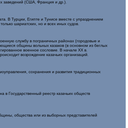
ых заведений (США, Франция и др.).
ата. В Турции, Египте и Тунисе вместе с упразднением
 только шариатских, но и всех иных судов.
 военную службу в пограничных районах (городовые и
вляющиеся общины вольных казаков (в основном из беглых
легированное военное сословие. В начале XX в.
. происходит возрождение казачьих организаций.
моуправления, сохранения и развития традиционных
на в Государственный реестр казачьих обществ
общины, общества или из выборных представителей