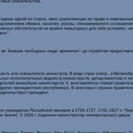
говые обязательства.
одные одной из сторон, явно ущемляющие ее права и навязанные
од влиянием обмана, насилия, угрозы, злонамеренного соглашения 
желых обстоятельств на крайне невыгодных для себя условиях, чем
его".
вв. бывшие свободные люди, временно'- до отработки предоставл
асть или совокупность министров. В ряде стран (напр., в Великобр
льных исполнительных ведомств (министерств, департаментов) и нек
ителей важнейших министерств. К. возглавляется главой правитель
ругих президентских республиках). В некоторых странах правительс
едательствует президент.
реждение Российской империи в 1704-1727, 1741-1917 гг. Перво
 земли). С 1826 г. подчинен министерству императорского двора.
раиле, Латвии, Японии, Шри-Ланке, Казахстане, Узбекистане, Тур