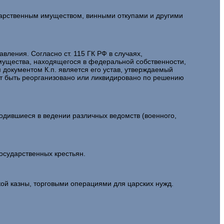
ударственным имуществом, винными откупами и другими
ения. Согласно ст. 115 ГК РФ в случаях,
мущества, находящегося в федеральной собственности,
документом К.п. является его устав, утверждаемый
жет быть реорганизовано или ликвидировано по решению
одившиеся в ведении различных ведомств (военного,
осударственных крестьян.
ой казны, торговыми операциями для царских нужд.