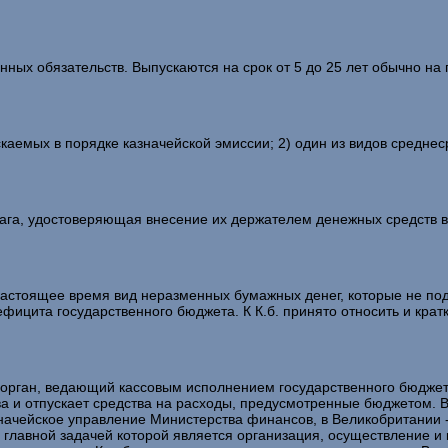
ных обязательств. Выпускаются на срок от 5 до 25 лет обычно н
емых в порядке казначейской эмиссии; 2) один из видов среднес
а, удостоверяющая внесение их держателем денежных средств в
стоящее время вид неразменных бумажных денег, которые не по
фицита государственного бюджета. К К.б. принято относить и крат
ган, ведающий кассовым исполнением государственного бюджета.
тва и отпускает средства на расходы, предусмотренные бюджетом. 
начейское управление Министерства финансов, в Великобритании -
главной задачей которой является организация, осуществление и