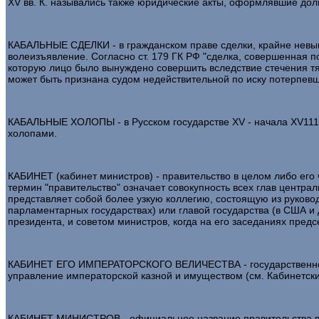
XV вв. К. назывались также юридические акты, оформлявшие дол
КАБАЛЬНЫЕ СДЕЛКИ - в гражданском праве сделки, крайне невыг
волеизъявление. Согласно ст. 179 ГК РФ "сделка, совершенная п
которую лицо было вынуждено совершить вследствие стечения тя
может быть признана судом недействительной по иску потерпевш
КАБАЛЬНЫЕ ХОЛОПЫ - в Русском государстве XV - начала XV111 
холопами.
КАБИНЕТ (кабинет министров) - правительство в целом либо его ч
термин "правительство" означает совокупность всех глав центра
представляет собой более узкую коллегию, состоящую из руковод
парламентарных государствах) или главой государства (в США и д
президента, и советом министров, когда на его заседаниях предс
КАБИНЕТ ЕГО ИМПЕРАТОРСКОГО ВЕЛИЧЕСТВА - государственное уч
управление императорской казной и имуществом (см. Кабинетские
КАБИНЕТ МИНИСТРОВ - официальное название правительства в Из