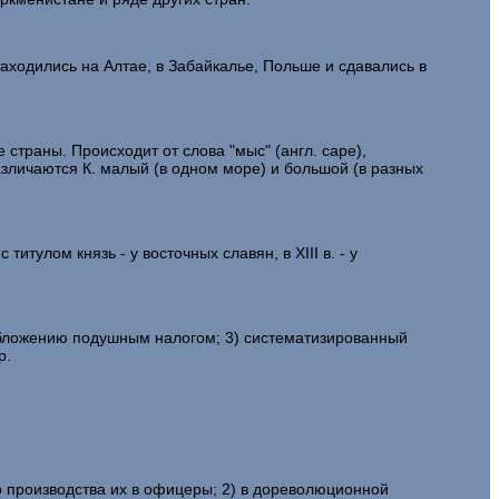
ходились на Алтае, в Забайкалье, Польше и сдавались в
страны. Происходит от слова "мыс" (англ. cape),
азличаются К. малый (в одном море) и большой (в разных
 титулом князь - у восточных славян, в XIII в. - у
 обложению подушным налогом; 3) систематизированный
р.
о производства их в офицеры; 2) в дореволюционной