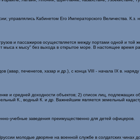
; управлялись Кабинетом Его Императорского Величества. К.з. на
рузов и пассажиров осуществляется между портами одной и той же 
от мыса к мысу" без выхода в открытое море. В настоящее время р
(авар, печенегов, хазар и др.), с конца VIII - начала IX в. наряду с
ценке и средней доходности объектов; 2) список лиц, подлежащих
ельный К., водный К. и др. Важнейшим является земельный кадаст
оенно-учебные заведения преимущественно для детей офицеров.
Пруссии молодые дворяне на военной службе в солдатских чинах д