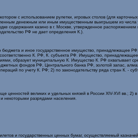
в котором с использованием рулетки, игровых столов (для карточных 
вленным денежным или иным имущественным выигрышем из числа у
рядке содержания казино в г. Москве, утвержденное распоряжением
одательство РФ не дает определения К.).
его бюджета и иное государственное имущество, принадлежащее РФ,
соответственно К. РФ, К. субъекта РФ. Имущество, принадлежаще
иями, образует муниципальную К. Имущество К. РФ охватывает с
юджетных фондов РФ, Центрального банка РФ, золотой запас, алм
ераций по учету К. РФ; 2) по законодательству ряда стран К. - су
ценностей великих и удельных князей в России XIV-XVI вв.; 2) в
 и некоторыми разрядами населения.
етов и государственных ценных бумаг, осуществляемый казначей