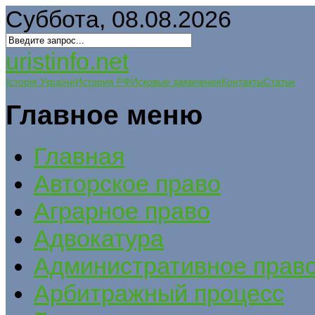
Суббота, 08.08.2026
uristinfo.net
Історія України
История РФ
Исковые заявления
Контакты
Статьи
Главное меню
Главная
Авторское право
Аграрное право
Адвокатура
Административное прав
Арбитражный процесс