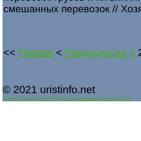
смешанных перевозок // Хозяй
<<
Первая
<
Предыдущая
1
© 2021 uristinfo.net
Історія України
История РФ
Исковые заявления
Контакты
Статьи