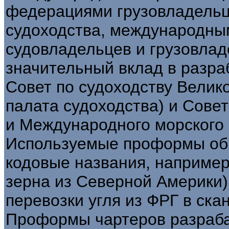
федерациями грузовладельц
судоходства, международн
судовладельцев и грузовла
значительный вклад в разра
Совет по судоходству Велик
палата судоходства) и Сове
и Международного морского
Используемые проформы об
кодовые названия, например
зерна из Северной Америки)
перевозки угля из ФРГ в ска
Проформы чартеров разраба