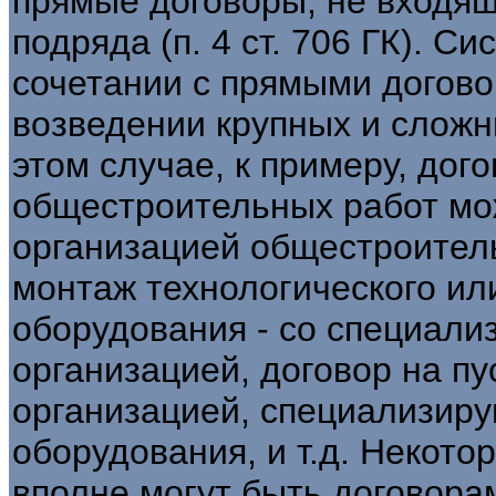
прямые договоры, не входящ
подряда (п. 4 ст. 706 ГК). С
сочетании с прямыми догово
возведении крупных и слож
этом случае, к примеру, дог
общестроительных работ мо
организацией общестроитель
монтаж технологического ил
оборудования - со специал
организацией, договор на п
организацией, специализир
оборудования, и т.д. Некото
вполне могут быть договора