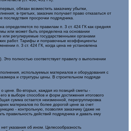
первых, обязан возместить заказчику убытки,
ения; в-третьих, заказчик получает право отказаться от
е последствия просрочки подрядчика.
а определяется по правилам п. 3 ст. 424 ГК как средняя
уммы или может быть определена на основании
ые или регулируемые государственными органами
ских работ. Тарифы и поправочные коэффициенты
нении п. 3 ст. 424 ГК, когда цена не установлена
). Это полностью соответствует правилу о выполнении
выполнения, используемых материалов и оборудования с
размера и структуры цены. В строительном подряде
 цене. Во-вторых, каждая из позиций сметы -
 его в выборе способов и форм достижения итогового
 общая сумма остается неизменной, перегруппировка
дних материалов по более дорогой цене за счет
ункцию - контрольную, позволяя заказчику (даже не
ь правильность действий подрядчика и давать ему
е нет указания об ином. Целесообразность