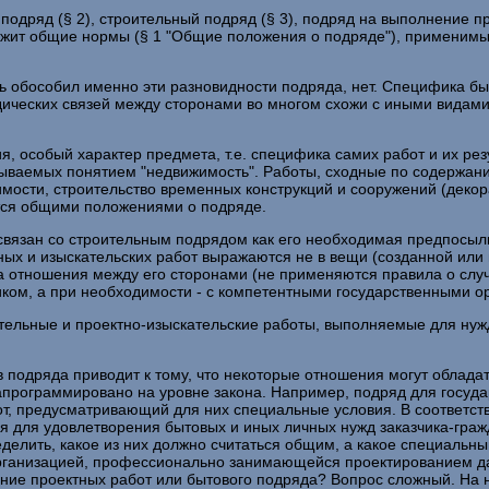
одряд (§ 2), строительный подряд (§ 3), подряд на выполнение пр
ержит общие нормы (§ 1 "Общие положения о подряде"), применимые
ь обособил именно эти разновидности подряда, нет. Специфика бы
дических связей между сторонами во многом схожи с иными видами
, особый характер предмета, т.е. специфика самих работ и их ре
ываемых понятием "недвижимость". Работы, сходные по содержанию
мости, строительство временных конструкций и сооружений (деко
тся общими положениями о подряде.
связан со строительным подрядом как его необходимая предпосылк
тных и изыскательских работ выражаются не в вещи (созданной ил
на отношения между его сторонами (не применяются правила о случ
ком, а при необходимости - с компетентными государственными ор
ельные и проектно-изыскательские работы, выполняемые для нужд 
 подряда приводит к тому, что некоторые отношения могут облад
запрограммировано на уровне закона. Например, подряд для госуда
, предусматривающий для них специальные условия. В соответстви
 для удовлетворения бытовых и иных личных нужд заказчика-гражд
еделить, какое из них должно считаться общим, а какое специальн
рганизацией, профессионально занимающейся проектированием да
ие проектных работ или бытового подряда? Вопрос сложный. На наш 