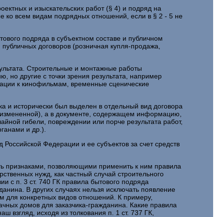
оектных и изыскательских работ (§ 4) и подряд на
 ко всем видам подрядных отношений, если в § 2 - 5 не
тового подряда в субъектном составе и публичном
 публичных договоров (розничная купля-продажа,
зультата. Строительные и монтажные работы
, но другие с точки зрения результата, например
рации к кинофильмам, временные сценические
а и исторически был выделен в отдельный вид договора
и измененной), а в документе, содержащем информацию,
айной гибели, повреждении или порче результата работ,
ганами и др.).
Российской Федерации и ее субъектов за счет средств
ать признаками, позволяющими применить к ним правила
рственных нужд, как частный случай строительного
и с п. 3 ст. 740 ГК правила бытового подряда
анина. В других случаях нельзя исключать появление
ым для конкретных видов отношений. К примеру,
чных домов для заказчика-гражданина. Какие правила
взгляд, исходя из толкования п. 1 ст. 737 ГК,