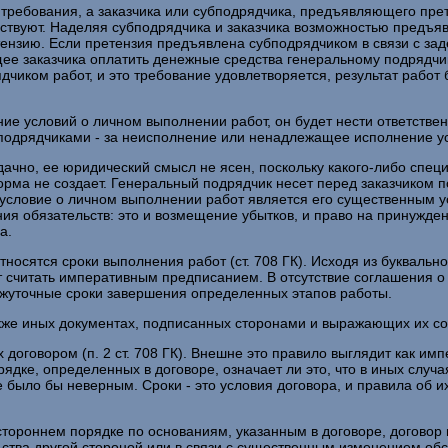
требования, а заказчика или субподрядчика, предъявляющего прет
ствуют. Наделяя субподрядчика и заказчика возможностью предъявлен
ензию. Если претензия предъявлена субподрядчиком в связи с заде
е заказчика оплатить денежные средства генеральному подрядчику
чиком работ, и это требование удовлетворяется, результат работ 
ие условий о личном выполнении работ, он будет нести ответстве
дрядчиками - за неисполнение или ненадлежащее исполнение услов
удачно, ее юридический смысл не ясен, поскольку какого-либо спе
рма не создает. Генеральный подрядчик несет перед заказчиком п
р, условие о личном выполнении работ является его существенным 
я обязательств: это и возмещение убытков, и право на принужден
а.
сятся сроки выполнения работ (ст. 708 ГК). Исходя из буквальног
 считать императивным предписанием. В отсутствие соглашения о
ежуточные сроки завершения определенных этапов работы.
акже иных документах, подписанных сторонами и выражающих их с
договором (п. 2 ст. 708 ГК). Внешне это правило выглядит как имп
ядке, определенных в договоре, означает ли это, что в иных случ
е было бы неверным. Сроки - это условия договора, и правила об
ороннем порядке по основаниям, указанным в договоре, договор 
тва другой стороной или в связи с существенным изменением обстоя