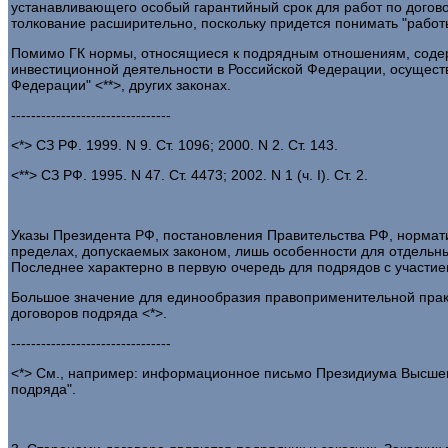
устанавливающего особый гарантийный срок для работ по договор
толкование расширительно, поскольку придется понимать "работы
Помимо ГК нормы, относящиеся к подрядным отношениям, содержа
инвестиционной деятельности в Российской Федерации, осуществ
Федерации" <**>, других законах.
--------------------------------
<*> СЗ РФ. 1999. N 9. Ст. 1096; 2000. N 2. Ст. 143.
<**> СЗ РФ. 1995. N 47. Ст. 4473; 2002. N 1 (ч. I). Ст. 2.
Указы Президента РФ, постановления Правительства РФ, нормат
пределах, допускаемых законом, лишь особенности для отдельны
Последнее характерно в первую очередь для подрядов с участием
Большое значение для единообразия правоприменительной прак
договоров подряда <*>.
--------------------------------
<*> См., например: информационное письмо Президиума Высшего 
подряда".