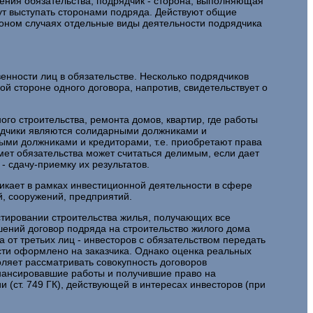
нения обязательства, подрядчик - сторона, выполняющая
гут выступать сторонами подряда. Действуют общие
коном случаях отдельные виды деятельности подрядчика
енности лиц в обязательстве. Несколько подрядчиков
ой стороне одного договора, напротив, свидетельствует о
го строительства, ремонта домов, квартир, где работы
рядчики являются солидарными должниками и
ыми должниками и кредиторами, т.е. приобретают права
мет обязательства может считаться делимым, если дает
- сдачу-приемку их результатов.
зникает в рамках инвестиционной деятельности в сфере
й, сооружений, предприятий.
стировании строительства жилья, получающих все
шений договор подряда на строительство жилого дома
 от третьих лиц - инвесторов с обязательством передать
ости оформлено на заказчика. Однако оценка реальных
оляет рассматривать совокупность договоров
инансировавшие работы и получившие право на
и (ст. 749 ГК), действующей в интересах инвесторов (при