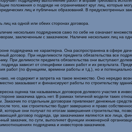
к поручает подрядчику выполнение работ и вправе требовать испол
Общие положения о подряде не ограничивают круг лиц, которые мо
юридических лиц и публичных образований. В предусмотренных за
ь лиц на одной или обеих сторонах договора.
аличие нескольких подрядчиков само по себе не означает множеств
оворам, заключенным с заказчиком. Наличие нескольких лиц на одн
роне подрядчика не характерна. Она распространена в сфере дачно
иный договор. При неделимости предмета обязательства все под
ику. При делимости предмета обязательства они выступают долев
 подряда зависит от специфики самих работ и их результата. Пред
 работ (по функциям, времени работы и т.д.), но и потенциально 
днако, не содержит и запрета на такое множество. Оно нередко во
овместно заказывают и финансируют работы по строительству здани
тересна оценка так называемых договоров долевого участия в инве
ороне заказчика здесь нет. В рамках типичной модели таких отно
. Заказчик по отдельным договорам привлекает денежные средства
осле того, как строительство будет завершено и право собственн
ей, которые они получат по итогам завершения строительства, позв
рывающей договор подряда, где заказчиками являются все лица, ф
чный заказчик, по сути, выполняет функции инженерной организаци
аимоотношениях подрядчика и инвесторов-заказчиков.