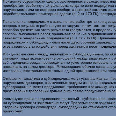
Признание совокупности сделок, заключенных в рамках инвестиц
приобретает особенную актуальность, когда по вине подрядчика 
нарушениями или не построен вообще, а основной заказчик оказ
недействительности притворной сделки (п. 2 ст. 170 ГК), постра
Привлечение подрядчиком к выполнению работ третьих лиц созда
очередь в результате работ, а уже во вторую - в том, как этот р
способов достижения этого результата (разумеется, в пределах,
способы выполнения работ, принимает решение о привлечении к 
становится генеральным подрядчиком (п. 1 ст. 706 ГК). Привле
подрядчиком и субподрядчиками носят двусторонний характер, с
ответственность за их действия перед заказчиком несет подряд
Юридические связи между заказчиком и субподрядчиками, по общ
ситуации, когда возникновение отношений между заказчиком и су
субподрядчика всегда производится по усмотрению генерального
настаивать на таком договоре. Рекомендация обычно связана с 
интерьеры, изготавливается только одной организацией или пр
Отношения заказчика и субподрядчика могут устанавливаться при
нарушением договоров, заключенных каждым из них с генеральн
субподрядчик не может предъявлять требования к заказчику, как
предъявления требований должна быть прямо предусмотрена за
Упомянутое право предъявления претензий - субъективное право
ни субподрядчик от заказчика не могут. Правовые связи заказчик
стороной договора субподряда, субподрядчик не становится стор
происходит.