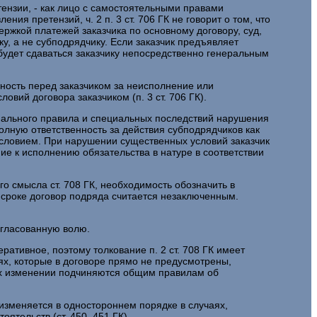
ензии, - как лицо с самостоятельными правами
ия претензий, ч. 2 п. 3 ст. 706 ГК не говорит о том, что
ржкой платежей заказчика по основному договору, суд,
, а не субподрядчику. Если заказчик предъявляет
будет сдаваться заказчику непосредственно генеральным
нность перед заказчиком за неисполнение или
ий договора заказчиком (п. 3 ст. 706 ГК).
циального правила и специальных последствий нарушения
олную ответственность за действия субподрядчиков как
условием. При нарушении существенных условий заказчик
ие к исполнению обязательства в натуре в соответствии
о смысла ст. 708 ГК, необходимость обозначить в
 сроке договор подряда считается незаключенным.
огласованную волю.
еративное, поэтому толкование п. 2 ст. 708 ГК имеет
аях, которые в договоре прямо не предусмотрены,
 их изменении подчиняются общим правилам об
изменяется в одностороннем порядке в случаях,
тельств (ст. 450, 451 ГК).