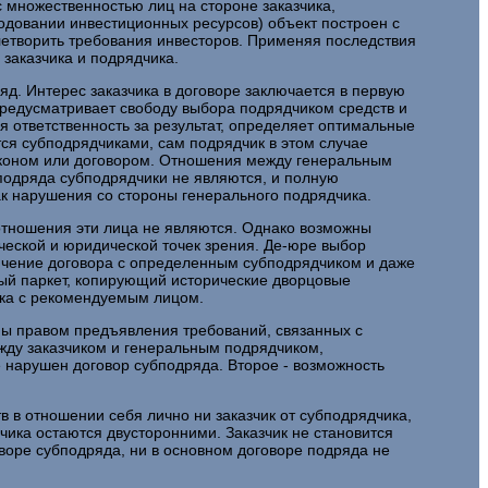
 множественностью лиц на стороне заказчика,
ходовании инвестиционных ресурсов) объект построен с
летворить требования инвесторов. Применяя последствия
 заказчика и подрядчика.
д. Интерес заказчика в договоре заключается в первую
ГК предусматривает свободу выбора подрядчиком средств и
я ответственность за результат, определяет оптимальные
ся субподрядчиками, сам подрядчик в этом случае
законом или договором. Отношения между генеральным
подряда субподрядчики не являются, и полную
ак нарушения со стороны генерального подрядчика.
оотношения эти лица не являются. Однако возможны
ической и юридической точек зрения. Де-юре выбор
лючение договора с определенным субподрядчиком и даже
ный паркет, копирующий исторические дворцовые
ика с рекомендуемым лицом.
чены правом предъявления требований, связанных с
жду заказчиком и генеральным подрядчиком,
е нарушен договор субподряда. Второе - возможность
 в отношении себя лично ни заказчик от субподрядчика,
дчика остаются двусторонними. Заказчик не становится
оворе субподряда, ни в основном договоре подряда не