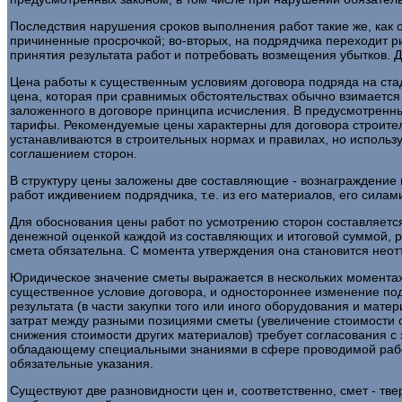
Последствия нарушения сроков выполнения работ такие же, как об
причиненные просрочкой; во-вторых, на подрядчика переходит ри
принятия результата работ и потребовать возмещения убытков. 
Цена работы к существенным условиям договора подряда на стади
цена, которая при сравнимых обстоятельствах обычно взимается
заложенного в договоре принципа исчисления. В предусмотренн
тарифы. Рекомендуемые цены характерны для договора строите
устанавливаются в строительных нормах и правилах, но использую
соглашением сторон.
В структуру цены заложены две составляющие - вознаграждение п
работ иждивением подрядчика, т.е. из его материалов, его силам
Для обоснования цены работ по усмотрению сторон составляется
денежной оценкой каждой из составляющих и итоговой суммой, р
смета обязательна. С момента утверждения она становится нео
Юридическое значение сметы выражается в нескольких моментах.
существенное условие договора, и одностороннее изменение под
результата (в части закупки того или иного оборудования и мат
затрат между разными позициями сметы (увеличение стоимости о
снижения стоимости других материалов) требует согласования с 
обладающему специальными знаниями в сфере проводимой работы
обязательные указания.
Существуют две разновидности цен и, соответственно, смет - тв