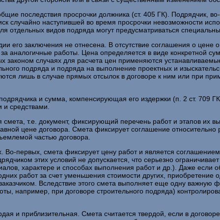
щие последствия просрочки должника (ст. 405 ГК). Подрядчик, во-
ск случайно наступившей во время просрочки невозможности исполн
Для отдельных видов подряда могут предусматриваться специальны
и его заключения не отнесена. В отсутствие соглашения о цене он
 за аналогичные работы. Цена определяется в виде конкретной с
ых законом случаях для расчета цен применяются устанавливаем
льного подряда и подряда на выполнение проектных и изыскатель
тся лишь в случае прямых отсылок в договоре к ним или при приме
одрядчика и сумма, компенсирующая его издержки (п. 2 ст. 709 ГК
и и средствами.
 смета, т.е. документ, фиксирующий перечень работ и этапов их 
авной цене договора. Смета фиксирует соглашение относительно 
тъемлемой частью договора.
 Во-первых, смета фиксирует цену работ и является соглашением о
рядчиком этих условий не допускается, что серьезно ограничивает
ериалов, характере и способах выполнения работ и др.). Даже если
дних работ за счет уменьшения стоимости других, приобретение о
заказчиком. Вследствие этого смета выполняет еще одну важную ф
, например, при договоре строительного подряда) контролироват
ердая и приблизительная. Смета считается твердой, если в договор