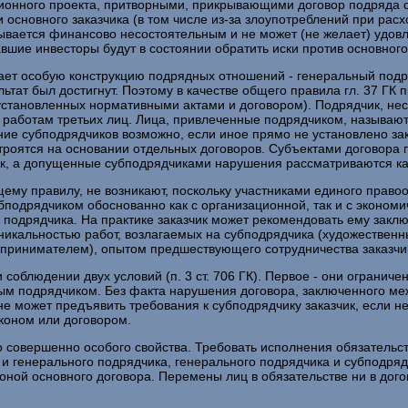
ионного проекта, притворными, прикрывающими договор подряда с
и основного заказчика (в том числе из-за злоупотреблений при рас
ывается финансово несостоятельным и не может (не желает) удов
давшие инвесторы будут в состоянии обратить иски против основного
ет особую конструкцию подрядных отношений - генеральный подря
езультат был достигнут. Поэтому в качестве общего правила гл. 37 
 установленных нормативными актами и договором). Подрядчик, нес
работам третьих лиц. Лица, привлеченные подрядчиком, называют
чение субподрядчиков возможно, если иное прямо не установлено 
троятся на основании отдельных договоров. Субъектами договора 
чик, а допущенные субподрядчиками нарушения рассматриваются к
ему правилу, не возникают, поскольку участниками единого прав
бподрядчиком обоснованно как с организационной, так и с эконом
 подрядчика. На практике заказчик может рекомендовать ему зак
уникальностью работ, возлагаемых на субподрядчика (художествен
едпринимателем), опытом предшествующего сотрудничества заказч
 соблюдении двух условий (п. 3 ст. 706 ГК). Первое - они ограни
ым подрядчиком. Без факта нарушения договора, заключенного ме
 не может предъявить требования к субподрядчику заказчик, если н
коном или договором.
 совершенно особого свойства. Требовать исполнения обязательств
а и генерального подрядчика, генерального подрядчика и субподря
оной основного договора. Перемены лиц в обязательстве ни в дог