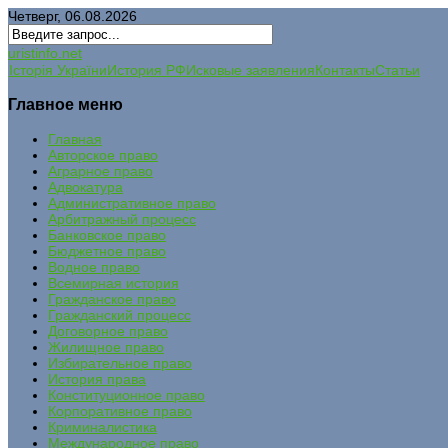
Четверг, 06.08.2026
uristinfo.net
Історія України
История РФ
Исковые заявления
Контакты
Статьи
Главное меню
Главная
Авторское право
Аграрное право
Адвокатура
Административное право
Арбитражный процесс
Банковское право
Бюджетное право
Водное право
Всемирная история
Гражданское право
Гражданский процесс
Договорное право
Жилищное право
Избирательное право
История права
Конституционное право
Корпоративное право
Криминалистика
Международное право