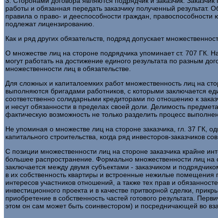
3. Сторонами договора являются подрядчик и заказчик. Заказчи
работы и обязанная передать заказчику полученный результат. 
правила о право- и дееспособности граждан, правоспособности 
подлежат лицензированию.
Как и ряд других обязательств, подряд допускает множественност
О множестве лиц на стороне подрядчика упоминает ст. 707 ГК. Н
могут работать на достижение единого результата по разным дог
множественности лиц в обязательстве.
Для сложных и капиталоемких работ множественность лиц на сто
выполняются бригадами работников, с которыми заключается ед
соответственно солидарными кредиторами по отношению к заказч
и несут обязанности в пределах своей доли. Делимость предмета
фактическую возможность не только разделить процесс выполнения
Не упоминая о множестве лиц на стороне заказчика, гл. 37 ГК, о
капитального строительства, когда ряд инвесторов-заказчиков с
С позиции множественности лиц на стороне заказчика крайне ин
большее распространение. Формально множественности лиц на ст
заключается между двумя субъектами - заказчиком и подрядчиком
в их собственность квартиры и встроенные нежилые помещения п
интересов участников отношений, а также тех прав и обязанност
инвестиционного проекта и в качестве притворной сделки, прик
приобретение в собственность частей готового результата. Перви
этом он сам может быть соинвестором) и посредничающей во вз