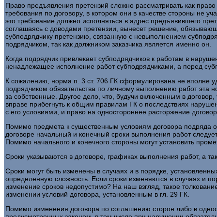
Право предъявления претензий сложно рассматривать как право 
требования по договору, в котором они в качестве стороны не уча
это требование должно исполняться в адрес предъявившего прет
соглашаясь с доводами претензии, вынесет решение, обязывающе
субподрядчику претензию, связанную с невыполнением субподряд
подрядчиком, так как должником заказчика является именно он.
Когда подрядчик привлекает субподрядчиков к работам в нарушен
ненадлежащее исполнение работ субподрядчиками, а перед субпо
К сожалению, норма п. 3 ст. 706 ГК сформулирована не вполне 
подрядчиком обязательства по личному выполнению работ эта но
за собственные. Другое дело, что, будучи включенным в догово
вправе прибегнуть к общим правилам ГК о последствиях нарушени
с его условиями, и право на одностороннее расторжение договор
Помимо предмета к существенным условиям договора подряда отно
договоре начальный и конечный сроки выполнения работ следует
Помимо начального и конечного стороны могут установить пром
Сроки указываются в договоре, графиках выполнения работ, а т
Сроки могут быть изменены в случаях и в порядке, установленных 
определенную сложность. Если сроки изменяются в случаях и пор
изменение сроков недопустимо? На наш взгляд, такое толковани
изменении условий договора, установленным в гл. 29 ГК.
Помимо изменения договора по соглашению сторон либо в одност
предусмотренных законом, в том числе при нарушении обязательс