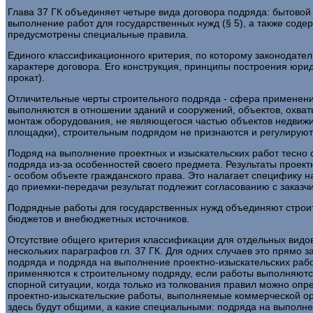
Глава 37 ГК объединяет четыре вида договора подряда: бытовой п
выполнение работ для государственных нужд (§ 5), а также сод
предусмотрены специальные правила.
Единого классификационного критерия, по которому законодател
характере договора. Его конструкция, принципы построения юри
прокат).
Отличительные черты строительного подряда - сфера применения
выполняются в отношении зданий и сооружений, объектов, охват
монтаж оборудования, не являющегося частью объектов недвижи
площадки), строительным подрядом не признаются и регулирую
Подряд на выполнение проектных и изыскательских работ тесно 
подряда из-за особенностей своего предмета. Результаты проек
- особом объекте гражданского права. Это налагает специфику 
до приемки-передачи результат подлежит согласованию с заказчи
Подрядные работы для государственных нужд объединяют строит
бюджетов и внебюджетных источников.
Отсутствие общего критерия классификации для отдельных видов
нескольких параграфов гл. 37 ГК. Для одних случаев это прямо 
подряда и подряда на выполнение проектно-изыскательских работ
применяются к строительному подряду, если работы выполняются
спорной ситуации, когда только из толкования правил можно опр
проектно-изыскательские работы, выполняемые коммерческой о
здесь будут общими, а какие специальными: подряда на выполнен