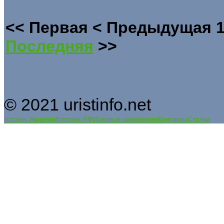
<<
Первая
<
Предыдущая
Последняя
>>
© 2021 uristinfo.net
Історія України
История РФ
Исковые заявления
Контакты
Статьи