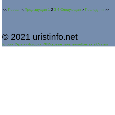
<<
Первая
<
Предыдущая
1
2
3
4
Следующая
>
Последняя
>>
© 2021 uristinfo.net
Історія України
История РФ
Исковые заявления
Контакты
Статьи