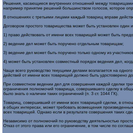
Решения, касающиеся внутренних отношений между товарищами, 
например принятие решений большинством голосов, которое опре
В отношениях с третьими лицами каждый товарищ вправе действов
Договором простого товарищества может быть установлен один 
1) право действовать от имени всех товарищей может быть пред
2) ведение дел может быть поручено отдельным товарищам;
3) ведение дел может быть поручено только одному из участнико
4) может быть установлен совместный порядок ведения дел, когд
Чаще всего руководство текущими делами возлагается на одног
действий от имени всех товарищей должно быть удостоверено дове
При совместном ведении дел для совершения каждой сделки требу
ограничения полномочий товарища, совершившего сделку в общих
было знать о наличии таких ограничений (п. 3 ст. 1044 ГК).
Товарищ, совершивший от имени всех товарищей сделки, в отно
в общих интересах, может требовать возмещения произведенных 
всех товарищей. Однако если в результате совершения таких сдел
Независимо от полномочий по руководству деятельностью просто
Отказ от этого права или его ограничение, в том числе по согла