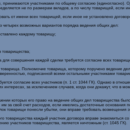
принимаются участниками по общему согласию (единогласно). Од
деляется не по размерам вкладов, а по числу товарищей, если и
ать от имени всех товарищей, если иное не установлено договором 
из четырех возможных вариантов порядка ведения общих дел:
оставлено каждому товарищу;
в товарищества;
а для совершения каждой сделки требуется согласие всех товарищ
о товарища. Полномочие товарища, которому поручено ведение де
ренностью, подписанной всеми остальными участниками товариществ
ется согласие всех участников (п. 1 ст. 1044 ГК). Однако в отнош
 интересах, за исключением случаев, когда они докажут, что в мо
шении которых его право на ведение общих дел товарищества было
им за свой счет расходов, если имелись достаточные основания по
ок товарищи понесли убытки, они вправе требовать возмещения этих
го товарищества каждый участник договора вправе знакомиться со
шению участников товарищества, является ничтожным (ст. 1045 ГК).