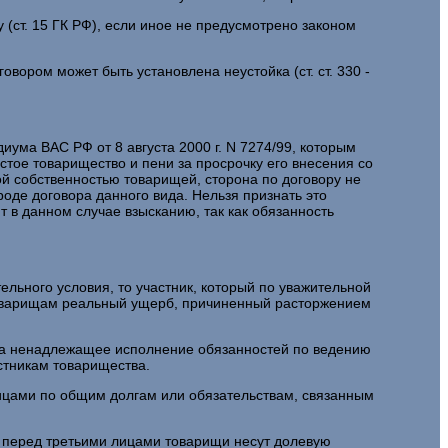
ст. 15 ГК РФ), если иное не предусмотрено законом
ором может быть установлена неустойка (ст. ст. 330 -
ума ВАС РФ от 8 августа 2000 г. N 7274/99, которым
стое товарищество и пени за просрочку его внесения со
ой собственностью товарищей, сторона по договору не
роде договора данного вида. Нельзя признать это
 в данном случае взысканию, так как обязанность
ельного условия, то участник, который по уважительной
товарищам реальный ущерб, причиненный расторжением
 За ненадлежащее исполнение обязанностей по ведению
стникам товарищества.
лицами по общим долгам или обязательствам, связанным
 перед третьими лицами товарищи несут долевую