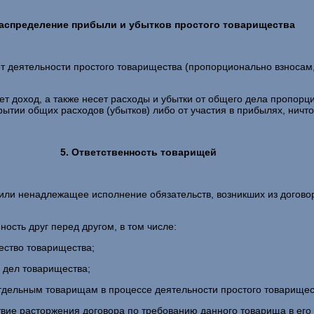
Распределение прибыли и убытков простого товарищества
 деятельности простого товарищества (пропорционально взносам, 
т доход, а также несет расходы и убытки от общего дела пропорц
тии общих расходов (убытков) либо от участия в прибылях, ничтожн
5. Ответственность товарищей
 или ненадлежащее исполнение обязательств, возникших из догово
ость друг перед другом, в том числе:
ество товарищества;
 дел товарищества;
дельным товарищам в процессе деятельности простого товарищес
вие расторжения договора по требованию данного товарища в его 