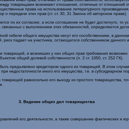
ях между товарищами возникают отношения, отличные от отношений 
ущественные права на использование литературного произведения
о передаче этих прав (ст. ст. 30, 31 Закона об авторском праве).
я по их согласию, а если соглашение не будет достигнуто, то у
язанных с выполнением этих обязанностей, определяются договоро
йной гибели общего имущества несут его сособственники, в данно
, риск падает на участника, остающегося собственником данного
и товарищей, и возникших у них общих прав требования возможен 
ктом общей долевой собственности (п. 2 ст. 1050, ст. 252 ГК).
быть предъявлено кредитором одного из товарищей. В этом случае
ри недостаточности иного его имущества, т.е. в субсидиарном поряд
 товарищей равносильно его выходу из простого товарищества, то
и.
3. Ведение общих дел товарищества
равлений его деятельности, а также совершение фактических и ю