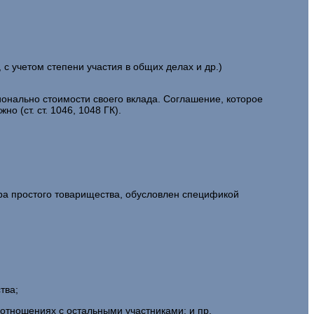
с учетом степени участия в общих делах и др.)
ионально стоимости своего вклада. Соглашение, которое
о (ст. ст. 1046, 1048 ГК).
ра простого товарищества, обусловлен спецификой
тва;
отношениях с остальными участниками; и пр.