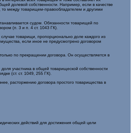
общей долевой собственности. Например, если в качестве
, то между товарищем-правообладателем и другими
станавливается судом. Обязанности товарищей по
м (п. 3 и п. 4 ст. 1043 ГК).
м случае товарищи, пропорционально доле каждого из
 имущества, если иное не предусмотрено договором
только по прекращении договора. Он осуществляется в
 доля участника в общей товарищеской собственности
ке (ст. ст. 1049, 255 ГК).
чнее, расторжению договора простого товарищества в
ридических действий для достижения общей цели