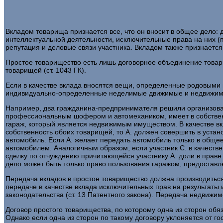
Вкладом товарища признается все, что он вносит в общее дело: 
интеллектуальной деятельности, исключительные права на них (п
репутация и деловые связи участника. Вкладом также признаетс
Простое товарищество есть лишь договорное объединение товар
товарищей (ст. 1043 ГК).
Если в качестве вклада вносятся вещи, определенные родовыми 
индивидуально-определенные неделимые движимые и недвижимые
Например, два гражданина-предпринимателя решили организовать
профессиональным шофером и автомехаником, имеет в собственно
гараж, который является недвижимым имуществом. В качестве вк
собственность обоих товарищей, то А. должен совершить в уста
автомобиль. Если А. желает передать автомобиль только в общее
автомобилем. Аналогичным образом, если участник С. в качеств
сделку по отчуждению причитающейся участнику А. доли в праве
дело может быть только право пользования гаражом, предоставл
Передача вкладов в простое товарищество должна производитьс
передаче в качестве вклада исключительных прав на результаты
законодательства (ст. 13 Патентного закона). Передача недвижим
Договор простого товарищества, по которому одна из сторон обя
Однако если одна из сторон по такому договору уклоняется от г