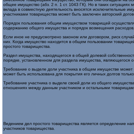
общее имущество (абз. 2 п. 1 ст. 1043 ГК). Но в таких ситуаци
вклада в совместную деятельность вносятся исключительные им
участниками товарищества может быть заключен авторский договор 
Порядок пользования общим имуществом товарищей осуществляетс
содержанию общего имущества и порядок возмещения расходов, св
Если иное не предусмотрено законом или договором, риск случа
них. Когда имущество находится в общем пользовании товарищей
простого товарищества.
Раздел имущества, находящегося в общей долевой собственност
порядке, установленном для раздела имущества, являющегося объе
Требование о выделе доли участника в общем имуществе может 
может быть использована для покрытия его личных долгов только п
Требование участника о выделе своей доли из общего имущества
отношениях между данным участником и остальными товарищам
Ведением дел простого товарищества является определение нап
участников товарищества.