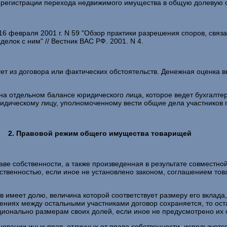
 регистрации перехода недвижимого имущества в общую долевую с
6 февраля 2001 г. N 59 "Обзор практики разрешения споров, свя
елок с ним" // Вестник ВАС РФ. 2001. N 4.
ет из договора или фактических обстоятельств. Денежная оценка
а отдельном балансе юридического лица, которое ведет бухгалте
идическому лицу, уполномоченному вести общие дела участников 
2. Правовой режим общего имущества товарищей
е собственности, а также произведенная в результате совместной
твенностью, если иное не установлено законом, соглашением това
 имеет долю, величина которой соответствует размеру его вклада,
ошениях между остальными участниками договор сохраняется, то 
орционально размерам своих долей, если иное не предусмотрено их
вании иных прав, отличных от права собственности, используется