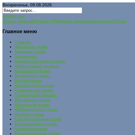
Воскресенье, 09.08.2026
uristinfo.net
Історія України
История РФ
Исковые заявления
Контакты
Статьи
Главное меню
Главная
Авторское право
Аграрное право
Адвокатура
Административное право
Арбитражный процесс
Банковское право
Бюджетное право
Водное право
Всемирная история
Гражданское право
Гражданский процесс
Договорное право
Жилищное право
Избирательное право
История права
Конституционное право
Корпоративное право
Криминалистика
Международное право