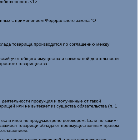
обственность <1>.
занных с применением Федерального закона "О
 вклада товарища производится по соглашению между
рский учет общего имущества и совместной деятельности
простого товарищества.
 деятельности продукция и полученные от такой
рищей или не вытекает из существа обязательства (п. 1
 если иное не предусмотрено договором. Если по каким-
оставшиеся товарищи обладают преимущественным правом
 соглашением.
 в интересах всех товарищей и тоже составляет их