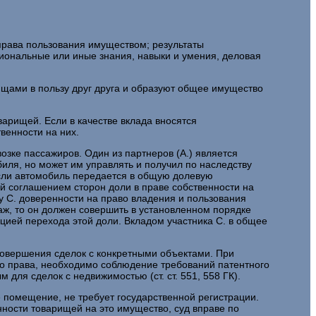
 права пользования имуществом; результаты
ссиональные или иные знания, навыки и умения, деловая
щами в пользу друг друга и образуют общее имущество
арищей. Если в качестве вклада вносятся
венности на них.
зке пассажиров. Один из партнеров (А.) является
иля, но может им управлять и получил по наследству
Если автомобиль передается в общую долевую
ой соглашением сторон доли в праве собственности на
у С. доверенности на право владения и пользования
аж, то он должен совершить в установленном порядке
цией перехода этой доли. Вкладом участника С. в общее
совершения сделок с конкретными объектами. При
го права, необходимо соблюдение требований патентного
для сделок с недвижимостью (ст. ст. 551, 558 ГК).
е помещение, не требует государственной регистрации.
нности товарищей на это имущество, суд вправе по