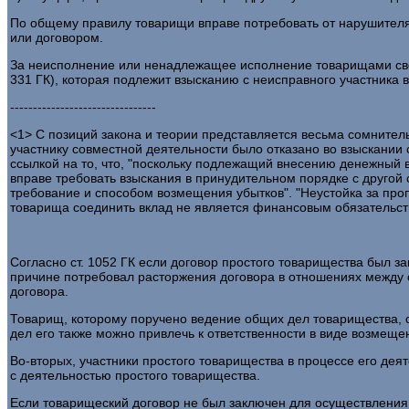
По общему правилу товарищи вправе потребовать от нарушителя
или договором.
За неисполнение или ненадлежащее исполнение товарищами своих
331 ГК), которая подлежит взысканию с неисправного участника 
--------------------------------
<1> С позиций закона и теории представляется весьма сомнител
участнику совместной деятельности было отказано во взыскании 
ссылкой на то, что, "поскольку подлежащий внесению денежный 
вправе требовать взыскания в принудительном порядке с другой с
требование и способом возмещения убытков". "Неустойка за про
товарища соединить вклад не является финансовым обязательств
Согласно ст. 1052 ГК если договор простого товарищества был за
причине потребовал расторжения договора в отношениях между
договора.
Товарищ, которому поручено ведение общих дел товарищества, 
дел его также можно привлечь к ответственности в виде возме
Во-вторых, участники простого товарищества в процессе его де
с деятельностью простого товарищества.
Если товарищеский договор не был заключен для осуществления