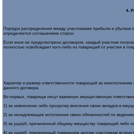
4. 
Порядок распределения между участниками прибыли и убытков от
определяется соглашением сторон.
Если иное не предусмотрено договором, каждый участник получае
полностью освобождает кого-либо из товарищей от участия в покры
Характер и размер ответственности товарищей за неисполнение
данного договора.
Во-первых, товарищи несут взаимную имущественную ответственн
1) за невнесение либо просрочку внесения своих вкладов в имущ
2) за ненадлежащее исполнение своих обязанностей по ведению
3) за ущерб, причиненный общему имуществу товарищей либо от
4) за ущерб, причиненный товарищем другим участникам вследст