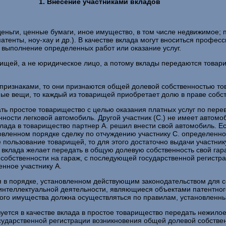
1. Внесение участниками вкладов
деньги, ценные бумаги, иное имущество, в том числе недвижимое;
атенты, ноу-хау и др.). В качестве вклада могут вноситься профе
я выполнение определенных работ или оказание услуг.
ищей, а не юридическое лицо, а потому вклады передаются товари
признаками, то они признаются общей долевой собственностью тов
 вещи, то каждый из товарищей приобретает долю в праве собст
 простое товарищество с целью оказания платных услуг по перево
сти легковой автомобиль. Другой участник (С.) не имеет автомоб
лада в товарищество партнер А. решил внести свой автомобиль. 
новленном порядке сделку по отчуждению участнику С. определенн
 пользование товарищей, то для этого достаточно выдачи участник
е вклада желает передать в общую долевую собственность свой гар
 собственности на гараж, с последующей государственной регистра
енное участнику А.
я в порядке, установленном действующим законодательством для 
 интеллектуальной деятельности, являющиеся объектами патентно
ого имущества должна осуществляться по правилам, установленным 
зуется в качестве вклада в простое товарищество передать нежило
осударственной регистрации возникновения общей долевой собстве