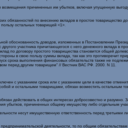
 возмещения причиненных им убытков, включая упущенную выгоду (
 обязанностей по внесению вкладов в простое товарищество догов
в пользу остальных товарищей <1>.
ьной обоснованность доводов, изложенных в Постановлении Президи
с другого участника причитающегося с него денежного вклада в про
вклад по договору простого товарищества становится общей долев
тороны в свою пользу суммы вклада, так как это противоречит при
пуск срока выполнения финансовых обязательств также не подлежит
ом перед другим товарищем" // Вестник ВАС РФ. 2000. N 11.
ключен с указанием срока или с указанием цели в качестве отменит
 собой и остальными товарищами, обязан возместить остальным 
обязан действовать в общих интересах добросовестно и разумно.
щения убытков, причиненных общему имуществу либо отдельным уча
ятельности несут имущественную ответственность перед третьими 
 предпринимательской деятельности, то по общим обязательствам