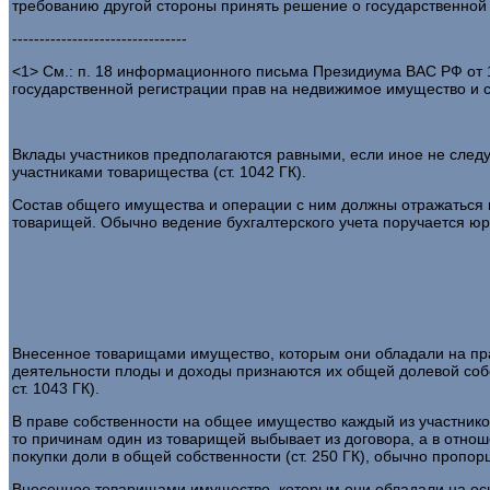
требованию другой стороны принять решение о государственной
--------------------------------
<1> См.: п. 18 информационного письма Президиума ВАС РФ от 1
государственной регистрации прав на недвижимое имущество и сд
Вклады участников предполагаются равными, если иное не следу
участниками товарищества (ст. 1042 ГК).
Состав общего имущества и операции с ним должны отражаться н
товарищей. Обычно ведение бухгалтерского учета поручается юр
Внесенное товарищами имущество, которым они обладали на прав
деятельности плоды и доходы признаются их общей долевой собс
ст. 1043 ГК).
В праве собственности на общее имущество каждый из участников
то причинам один из товарищей выбывает из договора, а в отн
покупки доли в общей собственности (ст. 250 ГК), обычно проп
Внесенное товарищами имущество, которым они обладали на осно