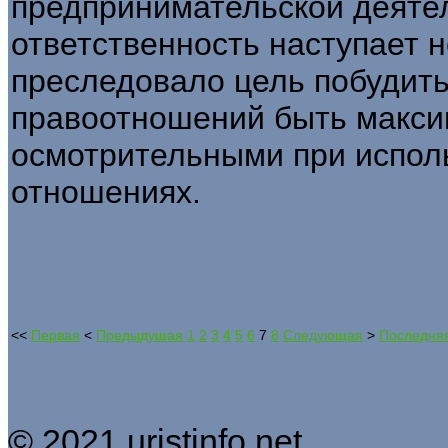
предпринимательской деятел
ответственность наступает 
преследовало цель побудить
правоотношений быть макси
осмотрительными при исполь
отношениях.
<<
Первая
<
Предыдущая
1
2
3
4
5
6
7
8
Следующая
>
Последня
© 2021 uristinfo.net