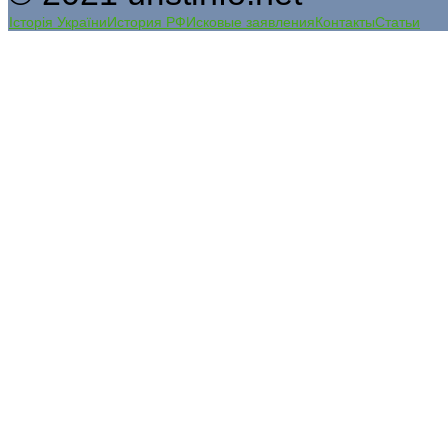
Історія України
История РФ
Исковые заявления
Контакты
Статьи