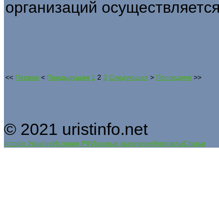
организаций осуществляется
<<
Первая
<
Предыдущая
1
2
3
Следующая
>
Последняя
>>
© 2021 uristinfo.net
Історія України
История РФ
Исковые заявления
Контакты
Статьи