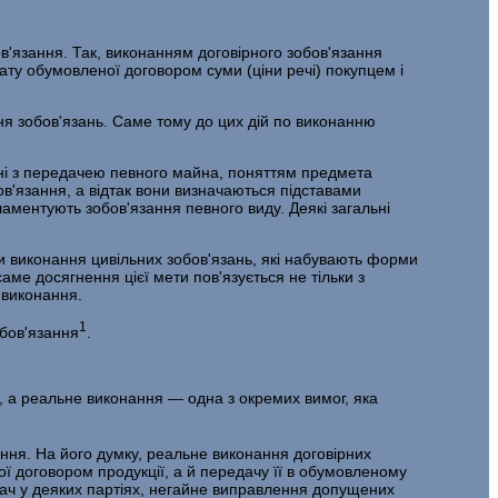
в'язання. Так, виконанням договірного зобов'язання
лату обумовленої договором суми (ціни речі) покупцем і
я зобов'язань. Саме тому до цих дій по ви­конанню
ані з передачею певного майна, поняттям пред­мета
ов'язання, а відтак вони визначаються підставами
ламентують зобов'язання певного виду. Деякі загальні
 виконання цивільних зобов'язань, які набува­ють форми
ме досягнення цієї мети пов'я­зується не тільки з
 виконання.
1
обов'язання
.
, а реальне виконання — одна з окремих вимог, яка
ння. На його думку, реальне виконання договірних
ної договором продукції, а й пере­дачу її в обумовленому
тач у деяких партіях, не­гайне виправлення допущених