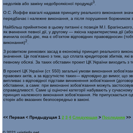
3
недоліків або заміну недобро­якісної продукції
.
О.С. Йоффе взагалі надавав принципу реального вико­нання значе
передбачає і належне виконання, а після пору­шення боржником 
Найбільш прийнятною в цьому питанні є позиція М.І. Брагінськог
як вчинення певної дії, у другому — якісна характеристика дії (а
вчинила особа дію, яка є об'єктом відповідних правовідносин (т
2
виконання)
.
З розвитком ринкових засад в економіці принцип реально­го викон
значення. Це пов'язано з тим, що сплата кре­диторові збитків, як
певному обсязі. За таких обста­вин проект ЦК України виходить з
В проекті ЦК України (ст. 550) загальні умови виконання зобов'я
правових актів, а за відсутністю таких— відпо­відно до вимог, що з
випливає з відповідної підстави виникнен­ня зобов'язання (договор
обставини, а саме: при виконанні зобов'язання можуть застосовув
справедливості. Саме ці оціночні категорії набувають у сучасном
принцип на­лежного виконання зобов'язання. Не припускається од
сторін або вказаних безпосередньо в законі.
<<
Первая
<
Предыдущая
1
2
3
4
Следующая
>
Последняя
>>
© 2021 uristinfo.net