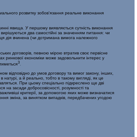
рмального розвитку зобов'язання реальне виконання
инні явища. У першому виявляється сут­ність виконання
я, вирішуються два самостійні за значенням питання: чи
 ця дія вчинена (чи дотримана вимога належного
ських договорів, певною мірою втратив своє первісне
овах ринкової економіки може задовольнити інтерес у
3
атиметься
.
ном відповідно до умов договору та вимог закону, інших,
 натурі, а й реально, тобто в та­кому вигляді, як це
тавляться. При цьому спе­ціально підкреслено ще дві
ся на засади добросовісності, розумності та
йважливіші критерії, за допомогою яких може визначатися
оння зміна, за винятком випадків, передбачених угодою