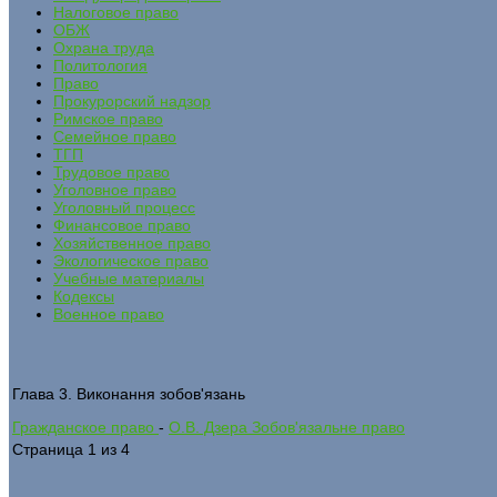
Налоговое право
ОБЖ
Охрана труда
Политология
Право
Прокурорский надзор
Римское право
Семейное право
ТГП
Трудовое право
Уголовное право
Уголовный процесс
Финансовое право
Хозяйственное право
Экологическое право
Учебные материалы
Кодексы
Военное право
Глава 3. Виконання зобов'язань
Гражданское право
-
О.В. Дзера Зобов'язальне право
Страница 1 из 4