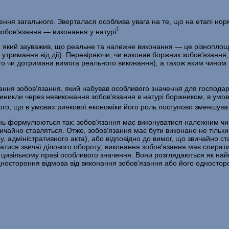
ння загального. Зверталася особлива увага на те, що на етапі но
1
зобов'язання — виконання у натурі
.
о, який зауважив, що реальне та належне виконан­ня — це різноплощ
бо утримання від дії). Перевіряючи, чи виконав боржник зобов'язанн
обто чи дотримана вимога реального виконання), а також яким чином
ання зобов'язання, який набував особливого зна­чення для господар
і виникли через невиконання зобо­в'язання в натурі боржником, в ум
 того, що в умовах ринкової економіки його роль поступово зменшув
зань формулюються так: зобов'язання має виконува­тися належним чи
вичайно ставляться. Отже, зобов'язання має бути виконано не тільки в
у, адміністративного акта), або від­повідно до вимог, що звичайно с
атися звичаї ділового оборо­ту; виконання зобов'язання має спирати
у цивільному праві особливого значення. Вони розглядаються як на
носто­роння відмова від виконання зобов'язання або його односто­р