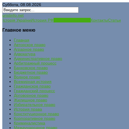
Суббота, 08.08.2026
uristinfo.net
Історія України
История РФ
Исковые заявления
Контакты
Статьи
Главное меню
Главная
Авторское право
Аграрное право
Адвокатура
Административное право
Арбитражный процесс
Банковское право
Бюджетное право
Водное право
Всемирная история
Гражданское право
Гражданский процесс
Договорное право
Жилищное право
Избирательное право
История права
Конституционное право
Корпоративное право
Криминалистика
Международное право