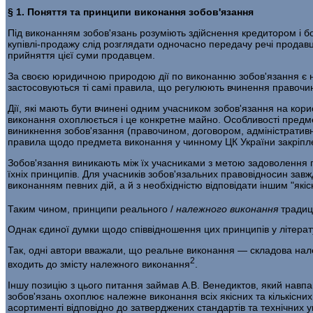
§ 1. Поняття та принципи виконання зобов'язання
Під виконанням зобов'язань розуміють здійснення кредитором і бо
купівлі-продажу слід розглядати одночасно передачу речі продавце
прийняття цієї суми продавцем.
За своєю юридичною природою дії по виконанню зобов'я­зання є н
застосовуються ті самі правила, що регулюють вчинення правочин
Дії, які мають бути вчинені одним учасником зобов'язання на кор
виконання охоплюється і це конкретне майно. Особли­вості предме
виникнення зобов'язання (правочином, догово­ром, адміністративн
правила щодо предмета виконання у чин­ному ЦК України закріпле
Зобов'язання виникають між їх учасниками з метою задо­волення 
їхніх принципів. Для учасників зобов'язальних правовідносин завж
виконанням певних дій, а й з необхідністю відповідати іншим "як
Таким чином, принципи реального /
належного
виконання
традиц
Однак єдиної думки щодо співвідношення цих принципів у літерат
Так, одні автори вважали, що реальне виконання — скла­дова на
2
входить до змісту належного виконання
.
Іншу позицію з цього питання займав А.В. Венедиктов, який навп
зобов'язань охоплює належне виконання всіх якісних та кількісних 
асортименті відповідно до затвердже­них стандартів та технічних