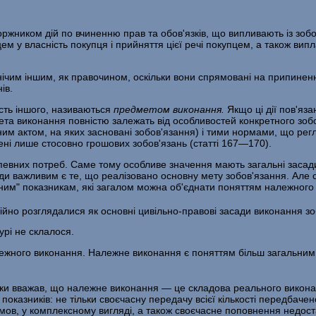
ржником дій по вчиненню прав та обов'язків, що випливають із зобо
м у власність покупця і прийняття цієї речі покупцем, а також вип
ічим іншим, як правочином, оскільки вони спрямо­вані на припиненн
ів.
исть іншого, називаються
предметом
виконання
.
Якщо ці дії пов'яз
та виконання повністю залежать від особливос­тей конкретного зоб
им актом, на яких засновані зобов'язан­ня) і тими нормами, що рег
ні лише стосовно грошових зобов'я­зань (статті 167—170).
певних потреб. Саме тому особливе значення мають загальні засади
ди важливим є те, що реалізовано основ­ну мету зобов'язання. Але са
існим" показникам, які загалом можна об'єднати поняттям належного
ійно розглядалися як основні цивільно-правові засади виконання з
урі не склалося.
лежного виконання. Належне виконання є поняттям більш загальним
аки вважав, що належне виконання — це складова реального викона
показників: не тільки своєчасну переда­чу всієї кількості передбаче
 умов, у комплексному вигляді, а також своєчасне поповнення недос