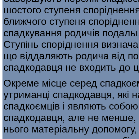
шос­того ступеня спорідненн
ближчого ступеня спорідненн
спадкування родичів подаль
Ступінь споріднення визнача
що віддаляють родича від п
спадкодавця не входить до ць
Окреме місце серед спадкоє
утриманці спадкодавця, які н
спадкоємців і являють со­бою 
спадкодавця, але не менше, 
нього матеріальну допомогу,