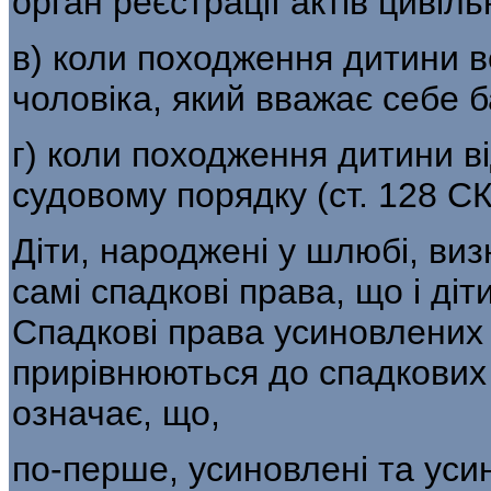
орган реєстрації актів цивільн
в) коли походження дитини 
чоловіка, який вважає себе б
г) коли походження дитини в
судо­вому порядку (ст. 128 СК
Діти, народжені у шлюбі, ви
самі спадкові права, що і ді
Спадкові пра­ва усиновлених
прирівнюються до спадкових 
означає, що,
по-перше, усиновлені та уси