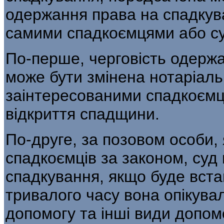
одержання права на спадкува
самими спадкоємцями або суд
По-перше, черговість одерж
може бути змінена нотаріал
заінтересованими спад­коємц
відкриття спадщини.
По-друге, за позовом особи,
спадкоєм­ців за законом, су
спадкування, якщо буде вст
тривалого часу вона опікува
допомогу та інші види допом