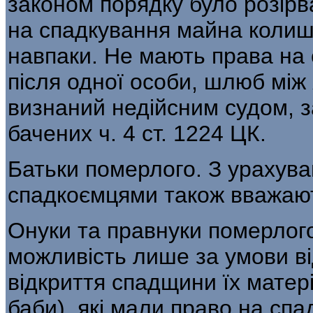
за­коном порядку було розір
на спадку­вання майна колиш
навпаки. Не мають права на
після одної особи, шлюб між 
визнаний недійсним судом, з
бачених ч. 4 ст. 1224 ЦК.
Батьки померлого. З урахув
спадкоємцями також вважают
Онуки та правнуки померлог
мож­ливість лише за умови ві
відкриття спад­щини їх матері
баби), які мали право на спа