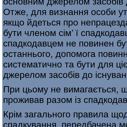
основним джерелом засобів до
Отже, для визнання особи у
якщо йдеться про непрацезда
бути членом сім’ ї спадкодав
спадкодавцем не повинен бут
останнього, допомога повинн
систематично та бути для ці
джерелом засобів до існуван
При цьому не вимагається, 
про­живав разом із спадкода
Крім загального правила що
спадку­вання, передбачена м