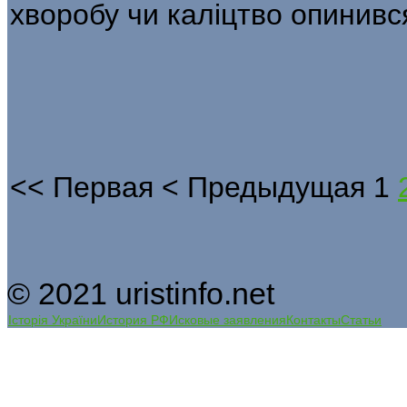
хворобу чи каліцтво опинивс
<<
Первая
<
Предыдущая
1
© 2021 uristinfo.net
Історія України
История РФ
Исковые заявления
Контакты
Статьи