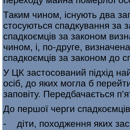
Таким чином, існують два за
стосуються спадкування за з
спадкоємців за законом визн
чином, і, по-друге, визначена
спадкоємців за законом до с
У ЦК застосований підхід н
осіб, до яких могла б перейт
заповіту. Передба­чається п’
До першої черги спадкоємців 
- діти, походження яких зас