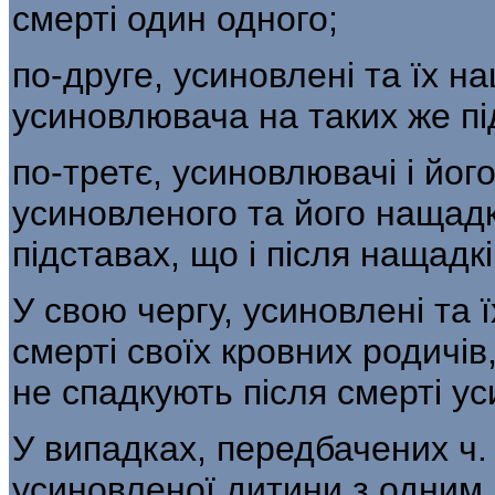
смерті один одного;
по-друге, усиновлені та їх н
усиновлювача на таких же пі
по-третє, усиновлювачі і його
усиновленого та його нащадк
підставах, що і після нащадк
У свою чергу, уси­новлені та
смерті своїх кровних роди­чів
не спадкують після смерті ус
У випадках, передбачених ч. 
усиновленої дитини з одним і