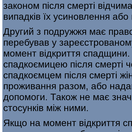
законом після смерті відчим
випадків їх усиновлення або
Другий з подружжя має прав
перебував у зареєстрованом
момент відкриття спад­щини.
спадкоємицею після смерті чол
спадкоємцем після смерті жі
прожи­вання разом, або над
допомоги. Також не має зна
стосунків між ними.
Якщо на момент відкриття 