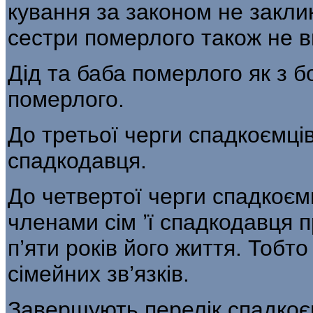
кування за законом не закли
сестри помер­лого також не
Дід та баба померлого як з бо
помер­лого.
До третьої черги спадкоємців
спад­кодавця.
До четвертої черги спадкоємц
членами сім ’ї спадкодавця
п’яти років його життя. Тобт
сімейних зв’язків.
Завершують перелік спадкоєм