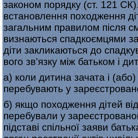
законом порядку (ст. 121 СК)
встановлення походження ді­т
загальним правилом після сме
визнаються спадкоємцями за 
діти закликаються до спадкув
вого зв’язку між батьком і д
а) коли дитина зачата і (або
перебувають у зареєстровано
б) якщо походження дітей від 
перебували у зареєстровано
підставі спільної заяви бать