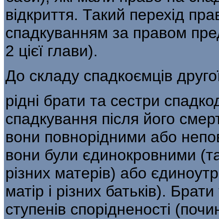
відкриття. Такий перехід пра
спадкуванням за правом пред
2 цієї глави).
До складу спадкоємців другої
рідні брати та сестри спадк
спадкування після його смерт
вони повнорідними або непо
вони були єдинокровними (так
різних матерів) або єдиноут
матір і різних батьків). Брат
ступенів спорідненості (почи