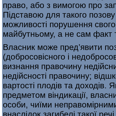
право, або з вимогою про за
Підставою для такого позову
можливості порушення свого 
майбутньому, а не сам факт 
Власник може пред’явити по
(доб­росовісного і недобросов
визнання право­чину недійсн
недійсності правочину; відшк
вартості плодів та доходів. 
предметом віндикації, власни
особи, чиїми неправомірним
внаслідок загибелі такої речі