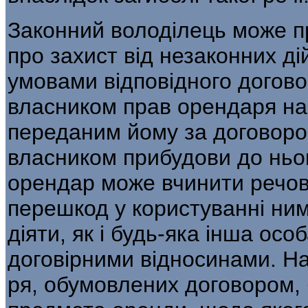
Законний володілець може п
про захист від незаконних ді
умовами відповідного догово
власником прав орендаря на
переданим йому за договоро
власником прибудови до ньо
орендар може вчинити речов
перешкод у користуванні ним
діяти, як і будь-яка інша осо
договірними відносинами. На
ря, обумовлених договором, 