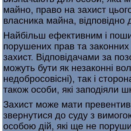
майно, право на захист цього
власника майна, відповідно 
Найбільш ефективним і пош
пору­шених прав та законних
захист. Відпо­відачами за по
можуть бути як незакон­ні вол
недобросовісні), так і сторон
також особи, які заподіяли ш
Захист може мати превентив
зверну­тися до суду з вимог
особою дій, які ще не поруш