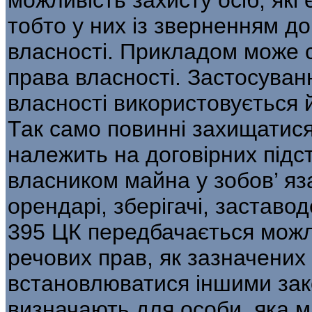
тобто у них із зверненням д
власності. Прикладом може 
права власності. Застосуван
власності ви­користовується 
Так само повинні за­хищатис
належить на договірних підст
власником майна у зобов’ яз
орендарі, зберігачі, заставод
395 ЦК передбачається можли
речових прав, як зазначених у
встановлюватися ін­шими за
визначають для особи, яка м