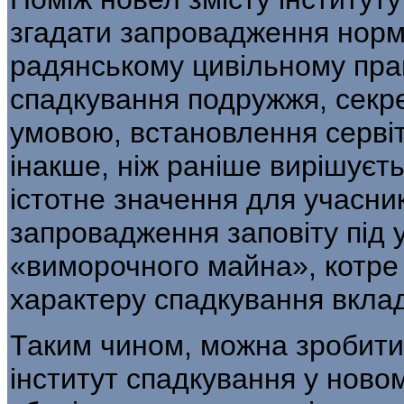
згадати запровадження норм
радянському цивільному прав
спадкування подружжя, секрет
умовою, встановлення сервіту
інакше, ніж раніше вирішуєт
істотне значення для учасни
запровадження заповіту під 
«виморочного майна», котре
характеру спадкування вкладі
Таким чином, можна зробити
інститут спадкування у ново