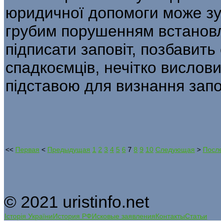
юридичної допомоги може зу
грубим порушенням встановл
підписати заповіт, позбавит
спадкоємців, нечітко вислов
підставою для визнання запо
<<
Первая
<
Предыдущая
1
2
3
4
5
6
7
8
9
10
Следующая
>
Посл
© 2021 uristinfo.net
Історія України
История РФ
Исковые заявления
Контакты
Статьи