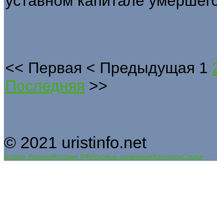
уставном капитале умершего
<<
Первая
<
Предыдущая
1
Последняя
>>
© 2021 uristinfo.net
Історія України
История РФ
Исковые заявления
Контакты
Статьи