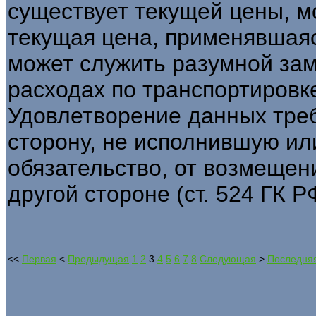
существует текущей цены, м
текущая цена, применявшаяс
может служить разумной зам
расходах по транспортировк
Удовлетворение данных тре
сторону, не исполнившую и
обязательство, от возмещен
другой стороне (ст. 524 ГК Р
<<
Первая
<
Предыдущая
1
2
3
4
5
6
7
8
Следующая
>
Последня